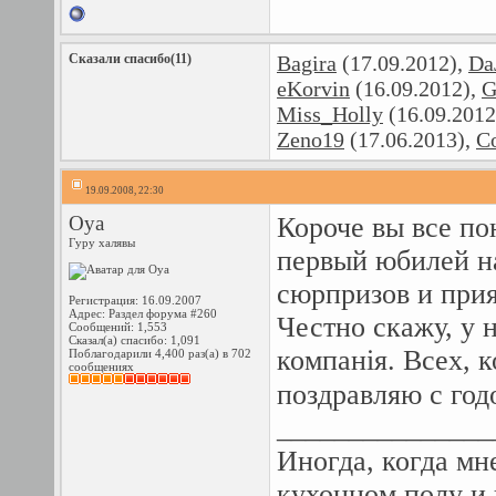
Сказали спасибо(11)
Bagira
(17.09.2012),
Da
eKorvin
(16.09.2012),
G
Miss_Holly
(16.09.2012
Zeno19
(17.06.2013),
С
19.09.2008, 22:30
Oya
Короче вы все по
Гуру халявы
первый юбилей н
сюрпризов и при
Регистрация: 16.09.2007
Адрес: Раздел форума #260
Честно скажу, у 
Сообщений: 1,553
Сказал(а) спасибо: 1,091
компанія. Всех, к
Поблагодарили 4,400 раз(а) в 702
сообщениях
поздравляю с го
_______________
Иногда, когда мн
кухонном полу и