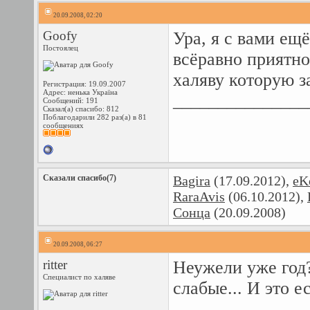
20.09.2008, 02:20
Goofy
Ура, я с вами ещ
Постоялец
всёравно приятно
халяву которую з
Регистрация: 19.09.2007
Адрес: ненька Україна
_______________
Сообщений: 191
Сказал(а) спасибо: 812
Поблагодарили 282 раз(а) в 81
сообщениях
Сказали спасибо(7)
Bagira
(17.09.2012),
eK
RaraAvis
(06.10.2012),
Сонца
(20.09.2008)
20.09.2008, 06:27
ritter
Неужели уже год?
Специалист по халяве
слабые... И это е