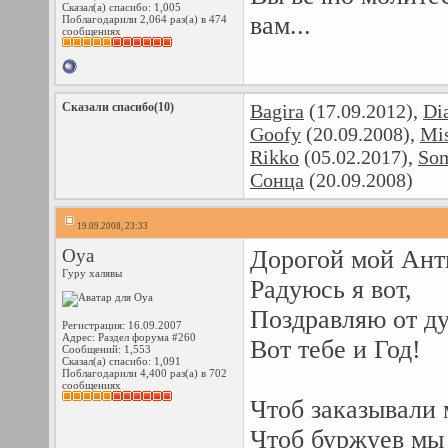
Сказал(а) спасибо: 1,005
вам...
Поблагодарили 2,064 раз(а) в 474
сообщениях
Сказали спасибо(10)
Bagira
(17.09.2012),
Di
Goofy
(20.09.2008),
Mi
Rikko
(05.02.2017),
So
Сонца
(20.09.2008)
19.09.2008, 23:33
Oya
Дорогой мой Ант
Гуру халявы
Радуюсь я вот,
Поздравляю от д
Регистрация: 16.09.2007
Адрес: Раздел форума #260
Вот тебе и Год!
Сообщений: 1,553
Сказал(а) спасибо: 1,091
Поблагодарили 4,400 раз(а) в 702
сообщениях
Чтоб заказывали
Чтоб буржуев мы 