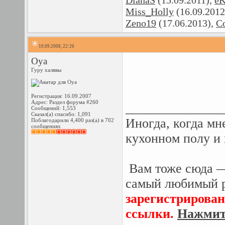
DianaS
(15.09.2011),
eK
Miss_Holly
(16.09.2012
Zeno19
(17.06.2013),
С
19.09.2008, 22:26
Oya
Гуру халявы
Регистрация: 16.09.2007
Адрес: Раздел форума #260
_______________
Сообщений: 1,553
Сказал(а) спасибо: 1,091
Иногда, когда мн
Поблагодарили 4,400 раз(а) в 702
сообщениях
кухонном полу и
Вам тоже сюда —
самый любимый р
зарегистрирован
ссылки.
Нажмите