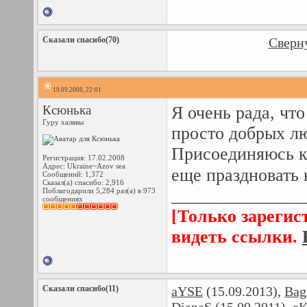
Сказали спасибо(70)
Сверну
19.09.2008, 22:01
Ксюнька
Я очень рада, чт
Гуру халявы
просто добрых л
Присоединяюсь к
Регистрация: 17.02.2008
Адрес: Ukraine~Azov sea
еще праздновать 
Сообщений: 1,372
Сказал(а) спасибо: 2,916
_______________
Поблагодарили 5,284 раз(а) в 973
сообщениях
[Только зарегис
видеть ссылки.
Сказали спасибо(11)
aYSE
(15.09.2013),
Bag