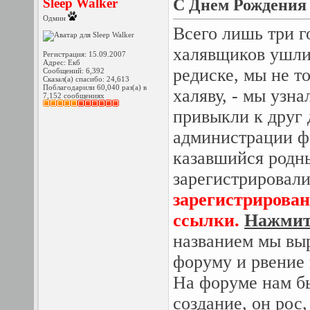
Sleep Walker
С Днем Рождения A
Одмин
Всего лишь три г
халявщиков ушли 
Регистрация: 15.09.2007
Адрес: Екб
редиске, мы не т
Сообщений: 6,392
Сказал(а) спасибо: 24,613
Поблагодарили 60,040 раз(а) в
халяву, - мы узн
7,152 сообщениях
привыкли к друг 
администрации ф
казавшийся родны
зарегистрировал
зарегистрирован
ссылки.
Нажмите
названием мы вы
форуму и рвение
На форуме нам б
создание, он рос,