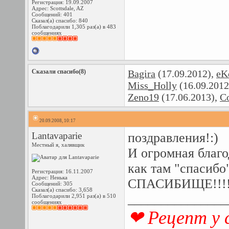
Регистрация: 19.09.2007
Адрес: Scottsdale, AZ
Сообщений: 401
Сказал(а) спасибо: 840
Поблагодарили 1,305 раз(а) в 483
сообщениях
Сказали спасибо(8)
Bagira
(17.09.2012),
eK
Miss_Holly
(16.09.2012
Zeno19
(17.06.2013),
С
20.09.2008, 10:17
Lantavaparie
поздравления!:)
Местный я, халявщик
И огромная благо
как там "спасибо"
Регистрация: 16.11.2007
Адрес: Ненька
СПАСИБИЩЕ!!!!
Сообщений: 305
Сказал(а) спасибо: 3,658
_______________
Поблагодарили 2,951 раз(а) в 510
сообщениях
❤ Рецепт у 