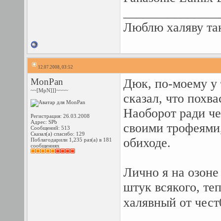
_______________
Люблю халяву так
12.07.2008, 03:52
MonPan
Дюк, по-моему у 
~~[MpN]]]~~~~
сказал, что похва
Наоборот ради че
Регистрация: 26.03.2008
Адрес: SPb
своими трофеями
Сообщений: 513
Сказал(а) спасибо: 129
обиходе.
Поблагодарили 1,235 раз(а) в 181
сообщениях
Лично я на озоне
штук всякого, те
халявный от чес
_______________