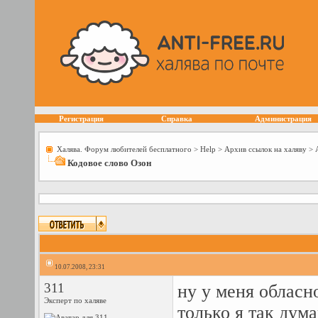
Регистрация
Справка
Администрация
Халява. Форум любителей бесплатного
>
Help
>
Архив ссылок на халяву
>
Кодовое слово Озон
10.07.2008, 23:31
311
ну у меня обласн
Эксперт по халяве
только я так дум