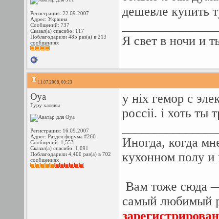
дешевле купить 
Регистрация: 22.09.2007
Адрес: Украина
_______________
Сообщений: 737
Сказал(а) спасибо: 117
Поблагодарили 485 раз(а) в 213
Я свет в ночи и т
сообщениях
11.07.2008, 00:23
Oya
у ніх гемор с эл
Гуру халявы
россіі. і хоть ты 
_______________
Регистрация: 16.09.2007
Адрес: Раздел форума #260
Иногда, когда мн
Сообщений: 1,553
Сказал(а) спасибо: 1,091
кухонном полу и
Поблагодарили 4,400 раз(а) в 702
сообщениях
Вам тоже сюда —
самый любимый р
зарегистрирован