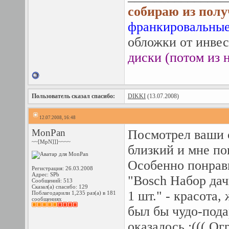
собираю из полу
франкировальные
обложки от инвес
диски (потом из н
Пользователь сказал cпасибо:
DIKKI
(13.07.2008)
12.07.2008, 16:48
MonPan
Посмотрел ваши 
~~[MpN]]]~~~~
близкий и мне по
Особенно понрав
Регистрация: 26.03.2008
Адрес: SPb
"Bosch Набор дач
Сообщений: 513
Сказал(а) спасибо: 129
1 шт." - красота,
Поблагодарили 1,235 раз(а) в 181
сообщениях
был бы чудо-пода
оказалось :((( Ог