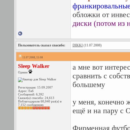
франкировальные
обложки от инвес
диски (потом из н
Пользователь сказал cпасибо:
DIKKI
(11.07.2008)
11.07.2008, 15:08
Sleep Walker
а мне вот интерес
Одмин
сравнить с собст
большему
Регистрация: 15.09.2007
Адрес: Екб
Сообщений: 6,392
Сказал(а) спасибо: 24,613
у меня, конечно 
Поблагодарили 60,040 раз(а) в
7,152 сообщениях
ещё и на пару с 
Фирменная футбол