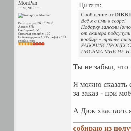
MonPan
Цитата:
~~[MpN]]]~~~~
Сообщение от
DIKKI
Всё я с ими в ссоре!
Регистрация: 26.03.2008
Подарку зажали (это 
Адрес: SPb
Сообщений: 513
от сканера подсунули
Сказал(а) спасибо: 129
Поблагодарили 1,235 раз(а) в 181
вообще - третье пись
сообщениях
РАБОЧИЙ ПРОЦЕСС
ПИСЬМА МНЕ НЕ Н
Ты не забыл, что
Я можно сказать 
за заказ - при м
А Дюк хвастается
_______________
собираю из полу