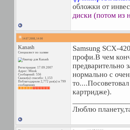
обложки от инвес
диски (потом из н
14.07.2008, 14:00
Kanash
Samsung SCX-420
Специалист по халяве
профи.В чем конч
предварительно з
Регистрация: 17.09.2007
Адрес: Minsk
нормально с очен
Сообщений: 556
Сказал(а) спасибо: 1,153
то....Посоветова
Поблагодарили 2,772 раз(а) в 799
сообщениях
картридже).
_______________
Люблю планету,так