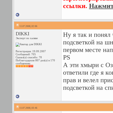
ссылки.
Нажмите
11.07.2008, 02:06
DIKKI
Ну я так и понял
Эксперт по халяве
подсветкой на шн
первом месте нап
Регистрация: 19.09.2007
Сообщений: 705
PS
Сказал(а) спасибо: 78
Поблагодарили 807 раз(а) в 170
А эти хмыри с Оз
сообщениях
ответили где я к
прав и велел при
подсветкой на сп
11.07.2008, 03:46