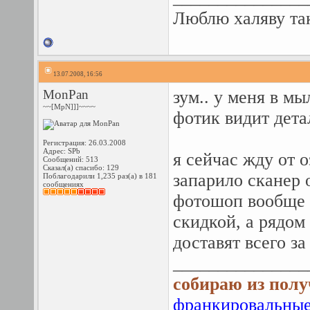
Люблю халяву так
13.07.2008, 16:56
MonPan
зум.. у меня в м
~~[MpN]]]~~~~
фотик видит дета
Регистрация: 26.03.2008
Адрес: SPb
я сейчас жду от 
Сообщений: 513
Сказал(а) спасибо: 129
запарило сканер 
Поблагодарили 1,235 раз(а) в 181
сообщениях
фотошоп вообще д
скидкой, а рядом
доставят всего з
_______________
собираю из полу
франкировальные