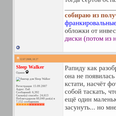
_______________
собираю из полу
франкировальные
обложки от инвес
диски (потом из н
12.07.2008, 18:27
Sleep Walker
Рапиду как разоб
Одмин
она не появилас
кстати, насчёт фо
Регистрация: 15.09.2007
Адрес: Екб
собой таскать, ч
Сообщений: 6,392
Сказал(а) спасибо: 24,613
ещё один маленьк
Поблагодарили 60,040 раз(а) в
7,152 сообщениях
засунуть... но м
_______________