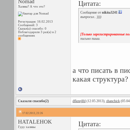
Nomad
Цитата:
Халява? А что это?
Сообщение от
nikita3241
выпросил.. ))))
Регистрация: 16.02.2013
Сообщений: 3
Сказал(а) спасибо: 0
Поблагодарили 3 раз(а) в 2
[Только зарегистрированные по
сообщениях
письмо пиши.
а что писать в пи
какая структура?
Сказали спасибо(2)
dfkmrjlfd
(12.05.2013),
zhanchick
(05.04
17.02.2013, 23:26
HATALEHOK
Цитата:
Гуру халявы