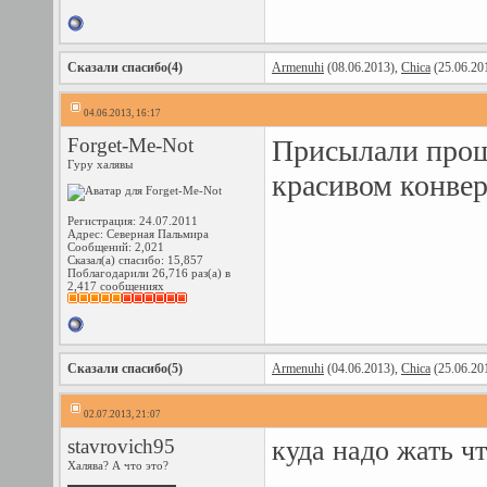
Сказали спасибо(4)
Armenuhi
(08.06.2013),
Chica
(25.06.20
04.06.2013, 16:17
Forget-Me-Nоt
Присылали прош
Гуру халявы
красивом конвер
Регистрация: 24.07.2011
Адрес: Северная Пальмира
Сообщений: 2,021
Сказал(а) спасибо: 15,857
Поблагодарили 26,716 раз(а) в
2,417 сообщениях
Сказали спасибо(5)
Armenuhi
(04.06.2013),
Chica
(25.06.20
02.07.2013, 21:07
stavrovich95
куда надо жать ч
Халява? А что это?