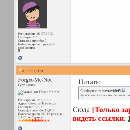
Регистрация: 02.07.2013
Сообщений: 1
Сказал(а) спасибо: 0
Поблагодарили 0 раз(а) в 0
сообщениях
02.07.2013, 21:10
Forget-Me-Nоt
Цитата:
Гуру халявы
Сообщение от
stavrovich95
куда надо жать что бы получит
Регистрация: 24.07.2011
Адрес: Северная Пальмира
Сообщений: 2,021
Сюда
[Только з
Сказал(а) спасибо: 15,857
Поблагодарили 26,716 раз(а) в
видеть ссылки.
2,417 сообщениях