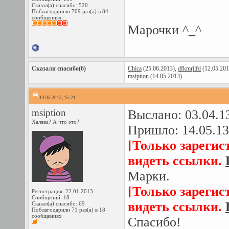
Сказал(а) спасибо: 520
Поблагодарили 709 раз(а) в 84
сообщениях
Марочки ^_^
Сказали спасибо(6)
Chica
(25.06.2013),
dfkmrjlfd
(12.05.201
msiption
(14.05.2013)
14.05.2013, 15:21
msiption
Выслано: 03.04.1
Халява? А что это?
Пришло: 14.05.13
[Только зарегис
видеть ссылки.
Марки.
[Только зарегис
Регистрация: 22.01.2013
Сообщений: 18
видеть ссылки.
Сказал(а) спасибо: 69
Поблагодарили 71 раз(а) в 18
сообщениях
Спасибо!