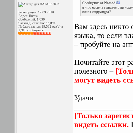
Сообщение от
Nomad
а что писать в письме и на како
какая структура?
Регистрация: 17.09.2010
Адрес: Russia
Сообщений: 1,830
Сказал(а) спасибо: 32,094
Вам здесь никто 
Поблагодарили 19,582 раз(а) в
1,910 сообщениях
языка, то если вл
– пробуйте на а
Почитайте этот р
полезного
–
[Тол
могут видеть с
Удачи
_______________
[Только зарегис
видеть ссылки.