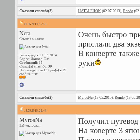
Сказали спасибо(3)
HATALEHOK
(02.07.2013),
Rondo
(02.
07.05.2014, 15:50
Neta
Очень быстро при
Слышал о халяве
прислали два экз
В конверте также
Регистрация: 11.03.2014
Адрес: Йошкар-Ола
руки
Сообщений: 35
Сказал(а) спасибо: 39
Поблагодарили 137 раз(а) в 29
сообщениях
Сказали спасибо(2)
MyrosNa
(13.05.2015),
Rondo
(13.05.20
13.05.2015, 22:44
MyrosNa
Получил путевод 
Заблокирован
На коверте 3 япо
Просил в контак