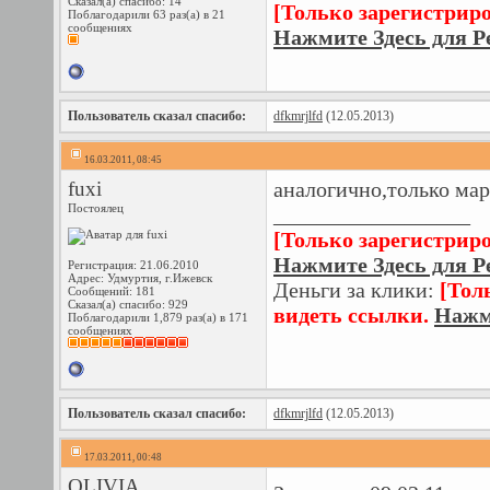
Сказал(а) спасибо: 14
[Только зарегистрир
Поблагодарили 63 раз(а) в 21
сообщениях
Нажмите Здесь для Р
Пользователь сказал cпасибо:
dfkmrjlfd
(12.05.2013)
16.03.2011, 08:45
fuxi
аналогично,только мар
Постоялец
__________________
[Только зарегистрир
Нажмите Здесь для Р
Регистрация: 21.06.2010
Адрес: Удмуртия, г.Ижевск
Деньги за клики:
[Тол
Сообщений: 181
Сказал(а) спасибо: 929
видеть ссылки.
Нажм
Поблагодарили 1,879 раз(а) в 171
сообщениях
Пользователь сказал cпасибо:
dfkmrjlfd
(12.05.2013)
17.03.2011, 00:48
OLIVIA