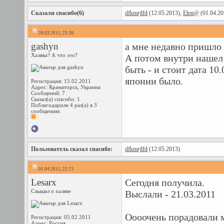
Сказали спасибо(6)
dfkmrjlfd
(12.05.2013),
Elen@
(01.04.20
26.03.2011, 23:30
gashyn
а мне недавно пришло 
Халява? А что это?
А потом внутри нашел 
быть - и стоит дата 10
японии было.
Регистрация: 15.02.2011
Адрес: Краматорск, Украина
Сообщений: 7
Сказал(а) спасибо: 1
Поблагодарили 4 раз(а) в 3
сообщениях
Пользователь сказал cпасибо:
dfkmrjlfd
(12.05.2013)
01.04.2011, 22:21
Lesarx
Сегодня получила.
Слышал о халяве
Выслали - 21.03.2011
Оооочень порадовали 
Регистрация: 05.02.2011
Адрес: Россия