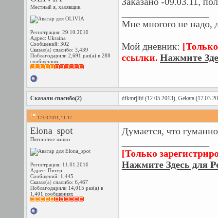
Заказано -09.03.11, по
Местный я, халявщик
__________________
Мне многого не надо, 
Регистрация: 29.10.2010
Адрес: Ukraina
Сообщений: 302
Мой дневник:
[Только
Сказал(а) спасибо: 3,439
ссылки.
Нажмите Зде
Поблагодарили 2,691 раз(а) в 288
сообщениях
Сказали спасибо(2)
dfkmrjlfd
(12.05.2013),
Gekata
(17.03.20
17.03.2011, 11:17
Elona_spot
Думается, что гуманно 
Пятнистое кошко
__________________
[Только зарегистрир
Нажмите Здесь для Р
Регистрация: 11.01.2010
Адрес: Питер
Сообщений: 1,445
Сказал(а) спасибо: 6,467
Поблагодарили 14,015 раз(а) в
1,401 сообщениях