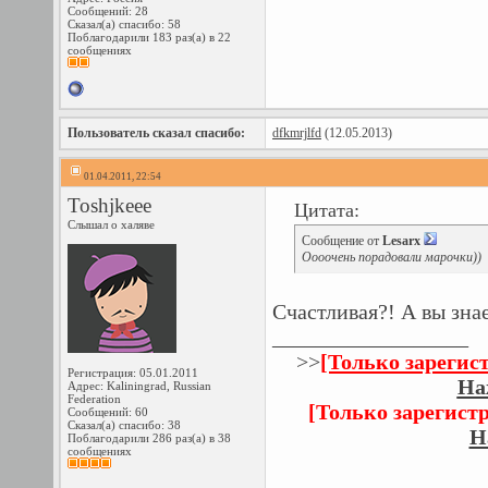
Сообщений: 28
Сказал(а) спасибо: 58
Поблагодарили 183 раз(а) в 22
сообщениях
Пользователь сказал cпасибо:
dfkmrjlfd
(12.05.2013)
01.04.2011, 22:54
Toshjkeee
Цитата:
Слышал о халяве
Сообщение от
Lesarx
Оооочень порадовали марочки))
Счастливая?! А вы зна
__________________
>>
[Только зарегис
Регистрация: 05.01.2011
На
Адрес: Kaliningrad, Russian
Federation
[Только зарегист
Сообщений: 60
Сказал(а) спасибо: 38
Н
Поблагодарили 286 раз(а) в 38
сообщениях