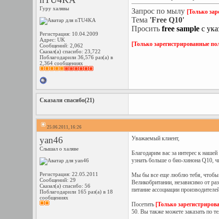
Гуру халявы
Запрос по мылу
[Только зар
Тема
'Free Q10'
Просить
free sample
с ука
Регистрация: 10.04.2009
Адрес: UK
[Только зарегистрированные пол
Сообщений: 2,062
Сказал(а) спасибо: 23,722
Поблагодарили 36,576 раз(а) в
2,364 сообщениях
Сказали спасибо(21)
25.06.2011, 16:26
yan46
Уважаемый клиент,
Слышал о халяве
Благодарим вас за интерес к наше
узнать больше о био-хинона Q10, 
Регистрация: 22.05.2011
Мы бы все еще люблю тебя, чтобы 
Сообщений: 29
Великобритании, независимо от ра
Сказал(а) спасибо: 56
питание ассоциации производителей
Поблагодарили 165 раз(а) в 18
сообщениях
Посетить
[Только зарегистриров
50. Вы также можете заказать по 