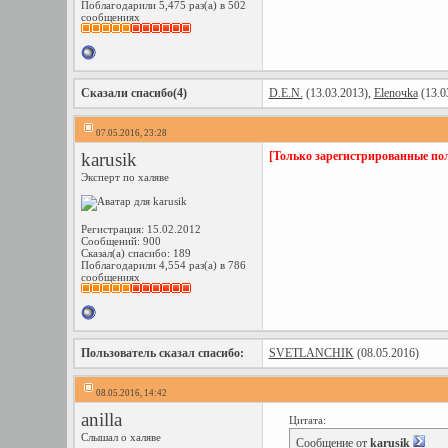
Поблагодарили 5,475 раз(а) в 502
сообщениях
Сказали спасибо(4)
D.E.N.
(13.03.2013),
Elenoчka
(13.0
07.05.2016, 23:28
karusik
[Только зарегистрированные пол
Эксперт по халяве
Регистрация: 15.02.2012
Сообщений: 900
Сказал(а) спасибо: 189
Поблагодарили 4,554 раз(а) в 786
сообщениях
Пользователь сказал cпасибо:
SVETLANCHIK
(08.05.2016)
08.05.2016, 14:42
anilla
Цитата:
Слышал о халяве
Сообщение от
karusik