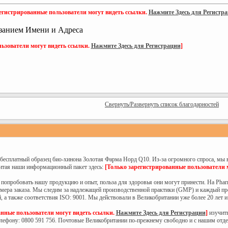
егистрированные пользователи могут видеть ссылки.
Нажмите Здесь для Регистр
занием Имени и Адреса
ьзователи могут видеть ссылки.
Нажмите Здесь для Регистрации
]
Свернуть/Развернуть список благодарностей
й бесплатный образец био-хинона Золотая Фарма Норд Q10. Из-за огромного спроса, мы 
читая наши информационный пакет здесь:
[Только зарегистрированные пользователи 
попробовать нашу продукцию и опыт, польза для здоровья они могут принести. На Phar
змера заказа. Мы следим за надлежащей производственной практики (GMP) и каждый пр
, а также соответствия ISO: 9001. Мы действовали в Великобритании уже более 20 лет 
анные пользователи могут видеть ссылки.
Нажмите Здесь для Регистрации
]
изучить
телефону: 0800 591 756. Почтовые Великобритании по-прежнему свободно и с нашим отд