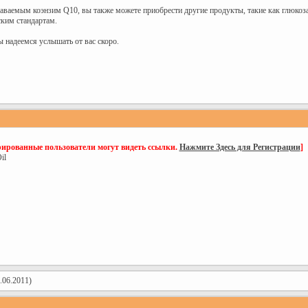
ваемым коэнзим Q10, вы также можете приобрести другие продукты, такие как глюкозам
ким стандартам.
ы надеемся услышать от вас скоро.
рированные пользователи могут видеть ссылки.
Нажмите Здесь для Регистрации
]
il
.06.2011)