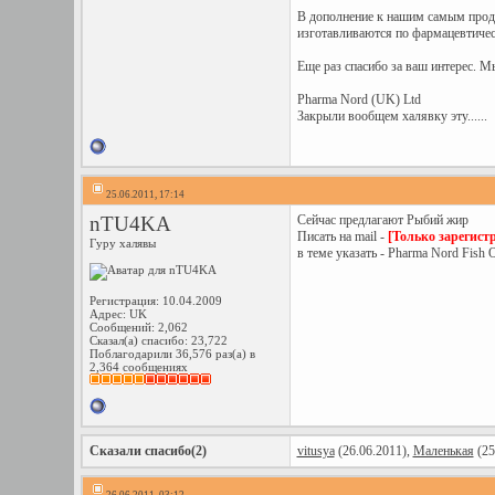
В дополнение к нашим самым прода
изготавливаются по фармацевтичес
Еще раз спасибо за ваш интерес. М
Pharma Nord (UK) Ltd
Закрыли вообщем халявку эту......
25.06.2011, 17:14
nTU4KA
Сейчас предлагают Рыбий жир
Писать на mail -
[Только зарегист
Гуру халявы
в теме указать - Pharma Nord Fish O
Регистрация: 10.04.2009
Адрес: UK
Сообщений: 2,062
Сказал(а) спасибо: 23,722
Поблагодарили 36,576 раз(а) в
2,364 сообщениях
Сказали спасибо(2)
vitusya
(26.06.2011),
Маленькая
(25