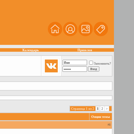
Календарь
Призолов
Запомнить?
Страница 1 из 2
1
2
>
Опции темы
#
1