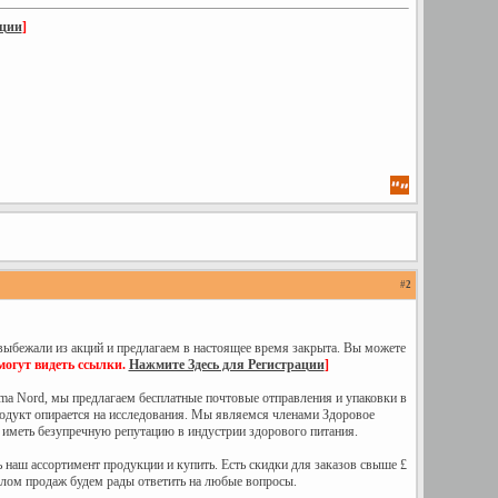
ации
]
#
2
выбежали из акций и предлагаем в настоящее время закрыта. Вы можете
могут видеть ссылки.
Нажмите Здесь для Регистрации
]
ma Nord, мы предлагаем бесплатные почтовые отправления и упаковки в
одукт опирается на исследования. Мы являемся членами Здоровое
и иметь безупречную репутацию в индустрии здорового питания.
 наш ассортимент продукции и купить. Есть скидки для заказов свыше £
елом продаж будем рады ответить на любые вопросы.