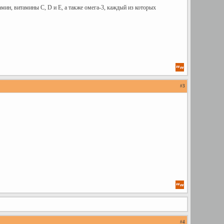
ин, витамины С, D и Е, а также омега-3, каждый из которых
#
3
#
4