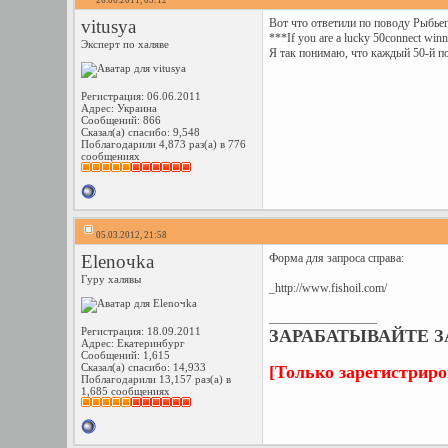
26.06.2011, 03:12
vitusya
Вот что ответили по поводу Рыбьег
***If you are a lucky 50connect winn
Эксперт по халяве
Я так понимаю, что каждый 50-й по
Регистрация: 06.06.2011
Адрес: Украина
Сообщений: 866
Сказал(а) спасибо: 9,548
Поблагодарили 4,873 раз(а) в 776
сообщениях
05.03.2012, 21:58
Elenoчka
Форма для запроса справа:
Гуру халявы
_http://www.fishoil.com/
__________________
Регистрация: 18.09.2011
ЗАРАБАТЫВАЙТЕ ЗА
Адрес: Екатеринбург
Сообщений: 1,615
Сказал(а) спасибо: 14,933
[Только зарегистрир
Поблагодарили 13,157 раз(а) в
1,685 сообщениях