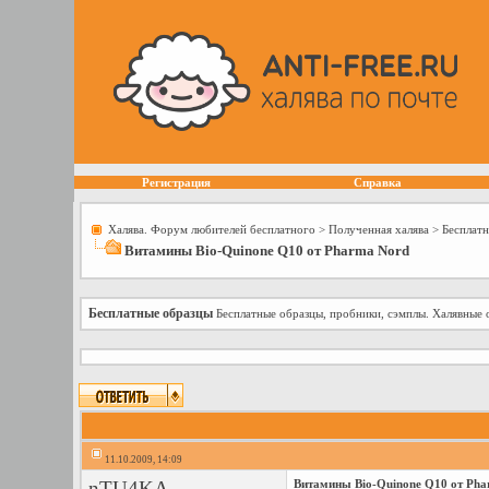
Регистрация
Справка
Халява. Форум любителей бесплатного
>
Полученная халява
>
Бесплат
Витамины Bio-Quinone Q10 от Pharma Nord
Бесплатные образцы
Бесплатные образцы, пробники, сэмплы. Халявные 
11.10.2009, 14:09
nTU4KA
Витамины Bio-Quinone Q10 от Pha