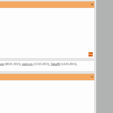
#
6
ete
(08.01.2013),
midovets
(13.03.2013),
Tatka90
(14.03.2013),
#
7