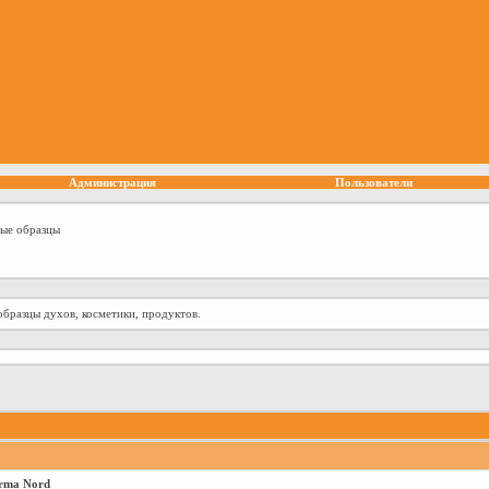
Администрация
Пользователи
ные образцы
образцы духов, косметики, продуктов.
rma Nord