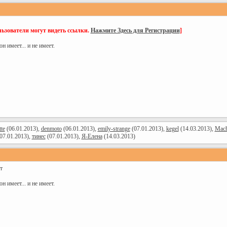
ьзователи могут видеть ссылки.
Нажмите Здесь для Регистрации
]
 имеет... и не имеет.
te
(06.01.2013),
denmoto
(06.01.2013),
emily-strange
(07.01.2013),
kegel
(14.03.2013),
Mach
07.01.2013),
тинес
(07.01.2013),
Я-Елена
(14.03.2013)
т
 имеет... и не имеет.