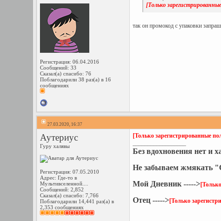
[Только зарегистрированные
так он промокод с упаковки запраш
Регистрация: 06.04.2016
Сообщений: 33
Сказал(а) спасибо: 76
Поблагодарили 38 раз(а) в 16
сообщениях
27.03.2020, 16:37
Аутериус
[Только зарегистрированные пол
__________________
Гуру халявы
Без вдохновения нет и 
Не забываем жмякать "С
Регистрация: 07.05.2010
Адрес: Где-то в
Мой Дневник ----->
Мультивселенной....
[Только
Сообщений: 2,852
Сказал(а) спасибо: 7,766
Отец ----->
[Только зарегистр
Поблагодарили 14,441 раз(а) в
2,353 сообщениях