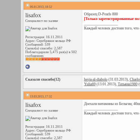
06.01.2013, 18:52
lisafox
Образец D-Pearls 800
[Только зарегистрированные пол
Специалист по халяве
__________________
Каждый человек достоин того, что он
Регистрация: 16.11.2011
Адрес: Серебряное кольцо РФ
Сообщений: 539
Сказал(а) спасибо: 2,587
Поблагодарили 5,475 раз(а) в 502
сообщениях
Сказали спасибо(12)
besja-al-diabolo
(31.03.2013),
Charlot
Yulia69
(13.01.2013),
Татьяна1980
(
13.03.2013, 17:32
lisafox
Доехали витамины из Бельгии, 40ш
__________________
Специалист по халяве
Каждый человек достоин того, что он
Регистрация: 16.11.2011
Адрес: Серебряное кольцо РФ
Сообщений: 539
Сказал(а) спасибо: 2,587