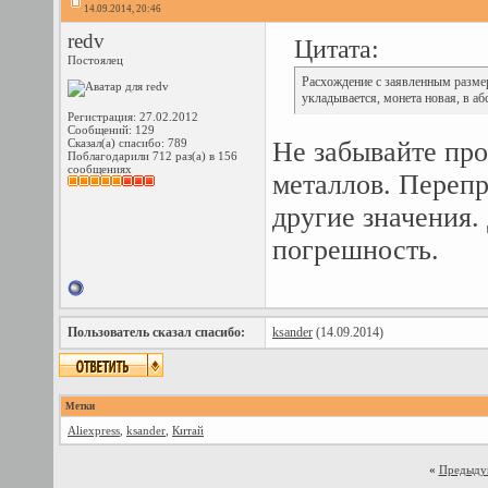
14.09.2014, 20:46
redv
Цитата:
Постоялец
Расхождение с заявленным размер
укладывается, монета новая, в а
Регистрация: 27.02.2012
Сообщений: 129
Сказал(а) спасибо: 789
Не забывайте пр
Поблагодарили 712 раз(а) в 156
сообщениях
металлов. Перепр
другие значения.
погрешность.
Пользователь сказал cпасибо:
ksander
(14.09.2014)
Метки
Aliexpress
,
ksander
,
Китай
«
Предыду