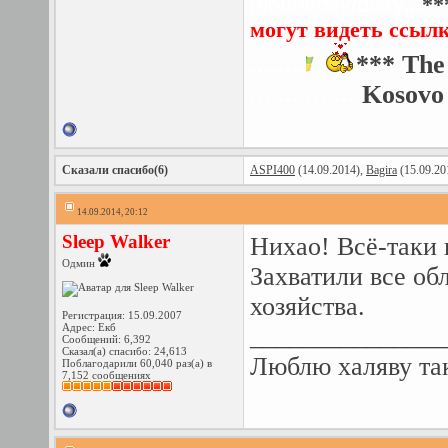
mount
/
dev
/diary
...
**
могут видеть ссыл
........
*** The
................
Kosovo 
Сказали спасибо(6)
ASPI400
(14.09.2014),
Bagira
(15.09.20
14.09.2014, 20:12
Sleep Walker
Нихао! Всё-таки
Одмин
Захватили все об
хозяйства.
Регистрация: 15.09.2007
Адрес: Екб
_______________
Сообщений: 6,392
Сказал(а) спасибо: 24,613
Люблю халяву так
Поблагодарили 60,040 раз(а) в
7,152 сообщениях