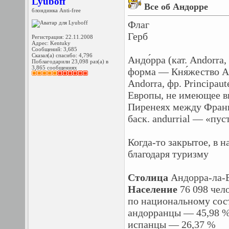
Lyuboff
Все об Андорре
блондинка Anti-free
Флаг
Герб
Регистрация: 22.11.2008
Адрес: Kentuky
Сообщений: 3,685
Сказал(а) спасибо: 4,796
Андо́рра (кат. Andorra
Поблагодарили 23,098 раз(а) в
3,865 сообщениях
форма — Кня́жество Анд
Andorra, фр. Principau
Европы, не имеющее в
Пиренеях между Франц
баск. andurrial — «пус
Когда-то закрытое, в 
благодаря туризму
Столица
Андорра-ла-
Население
76 098 чело
по национальному сост
андорранцы — 45,98 
испанцы — 26,37 %