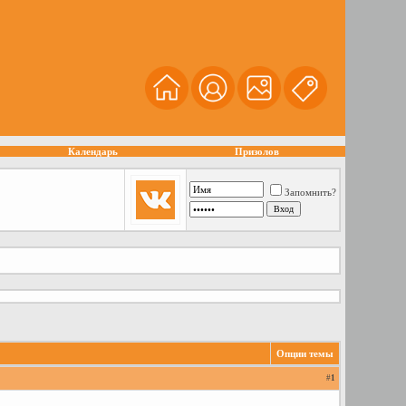
Календарь
Призолов
Запомнить?
Опции темы
#
1