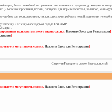
ый город, более спокойный по сравнению со столичными городами, до которых примерно 
с (2 бассейна взрослый и детский, площадки для игры в баскетбол, волейбол, мини-футб
но удобнее для горнолыжников, так как здесь начал работать новый подъемник-телекабин
ну наклейку и ленейку-календарь от города ENCAMP.
 2 марки .
трированные пользователи могут видеть ссылки.
Нажмите Здесь для Регистрации
]
истрации
]
ьзователи могут видеть ссылки.
Нажмите Здесь для Регистрации
]
Свернуть/Развернуть список благодарностей
ьзователи могут видеть ссылки.
Нажмите Здесь для Регистрации
]