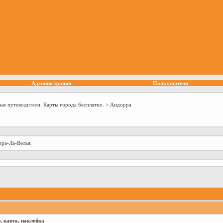
Администрация
Пользователи
ые путеводители. Карты города бесплатно.
>
Андорра
ра-Ла-Велья.
, карта, наклейка