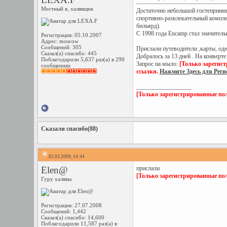
Местный я, халявщик
Достаточно небольшой гостеприимн
спортивно-развлекательный комплек
бильярд).
C 1998 года Encamp стал значитель
Регистрация: 05.10.2007
Адрес: moscow
Сообщений: 305
Прислали путеводители ,карты, од
Сказал(а) спасибо: 445
Добралось за 13 дней . На конверте
Поблагодарили 5,637 раз(а) в 290
Запрос на мыло:
[Только зарегис
сообщениях
ссылки.
Нажмите Здесь для Рег
__________________
[Только зарегистрированные пол
Сказали спасибо(88)
02.03.2009, 14:44
Elen@
прислали
[Только зарегистрированные пол
Гуру халявы
Регистрация: 27.07.2008
Сообщений: 1,442
Сказал(а) спасибо: 14,600
Поблагодарили 11,587 раз(а) в