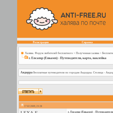
Регистрация
Справка
Халява. Форум любителей бесплатного
>
Полученная халява
>
Бесплатн
г. Encamp (Енкамп) - Путеводители, карта, наклейка
Андорра
Бесплатные путеводители по городам Андорры. Столица - Андор
17.02.2009, 23:28
LEXA.F
г. Encamp (Енкамп) - Путеводители