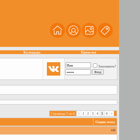
Календарь
Призолов
Запомнить?
Страница 5 из 6
<
1
2
3
4
5
6
>
Опции темы
#
41