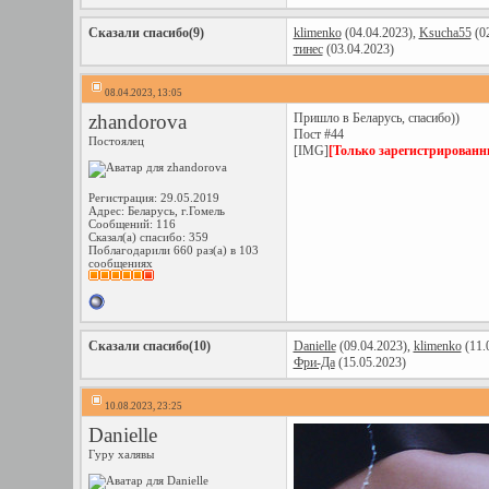
Сказали спасибо(9)
klimenko
(04.04.2023),
Ksucha55
(02
тинес
(03.04.2023)
08.04.2023, 13:05
zhandorova
Пришло в Беларусь, спасибо))
Пост #44
Постоялец
[IMG]
[Только зарегистрированн
Регистрация: 29.05.2019
Адрес: Беларусь, г.Гомель
Сообщений: 116
Сказал(а) спасибо: 359
Поблагодарили 660 раз(а) в 103
сообщениях
Сказали спасибо(10)
Danielle
(09.04.2023),
klimenko
(11.
Фри-Да
(15.05.2023)
10.08.2023, 23:25
Danielle
Гуру халявы