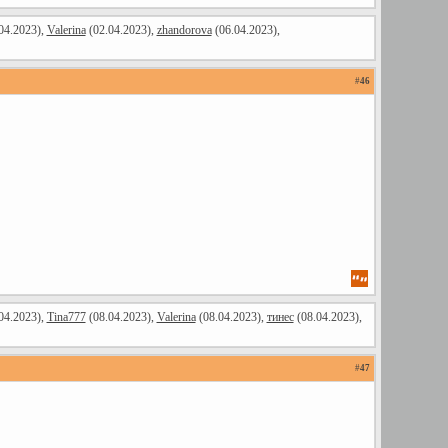
04.2023),
Valerina
(02.04.2023),
zhandorova
(06.04.2023),
#
46
04.2023),
Tina777
(08.04.2023),
Valerina
(08.04.2023),
тинес
(08.04.2023),
#
47