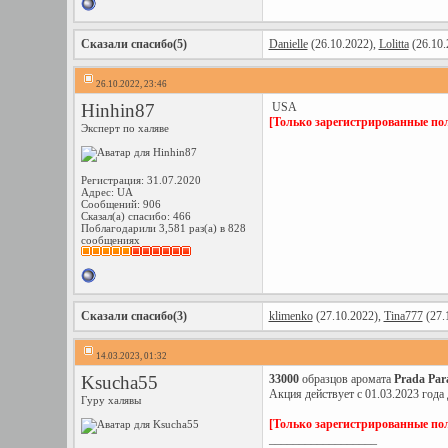
Сказали спасибо(5)
Danielle
(26.10.2022),
Lolitta
(26.10.
26.10.2022, 23:46
Hinhin87
USA
[Только зарегистрированные пол
Эксперт по халяве
Регистрация: 31.07.2020
Адрес: UA
Сообщений: 906
Сказал(а) спасибо: 466
Поблагодарили 3,581 раз(а) в 828
сообщениях
Сказали спасибо(3)
klimenko
(27.10.2022),
Tina777
(27.
14.03.2023, 01:32
Ksucha55
33000
образцов аромата
Prada Par
Акция действует с 01.03.2023 года 
Гуру халявы
[Только зарегистрированные пол
__________________