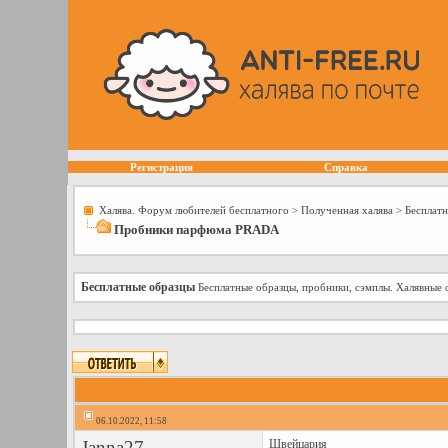
Регистрация
Справка
Халява. Форум любителей бесплатного
>
Полученная халява
>
Бесплат
Пробники парфюма PRADA
Бесплатные образцы
Бесплатные образцы, пробники, сэмплы. Халявные 
06.10.2022, 11:58
Janna27
Швейцария