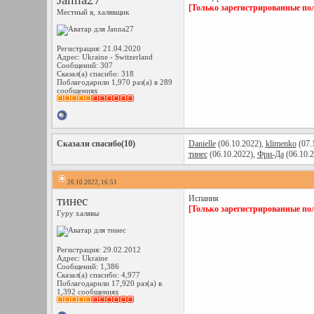
[Только зарегистрированные пол
Местный я, халявщик
Регистрация: 21.04.2020
Адрес: Ukraine - Switzerland
Сообщений: 307
Сказал(а) спасибо: 318
Поблагодарили 1,970 раз(а) в 289
сообщениях
Сказали спасибо(10)
Danielle
(06.10.2022),
klimenko
(07.
тинес
(06.10.2022),
Фри-Да
(06.10.2
26.10.2022, 16:51
тинес
Испания
[Только зарегистрированные пол
Гуру халявы
Регистрация: 29.02.2012
Адрес: Ukraine
Сообщений: 1,386
Сказал(а) спасибо: 4,977
Поблагодарили 17,920 раз(а) в
1,392 сообщениях