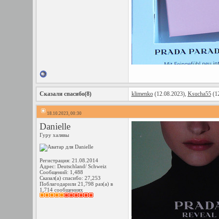
Сказали спасибо(8)
klimenko
(12.08.2023),
Ksucha55
(12
18.10.2023, 00:30
Danielle
Гуру халявы
Регистрация: 21.08.2014
Адрес: Deutschland/ Schweiz
Сообщений: 1,488
Сказал(а) спасибо: 27,253
Поблагодарили 21,798 раз(а) в
1,714 сообщениях