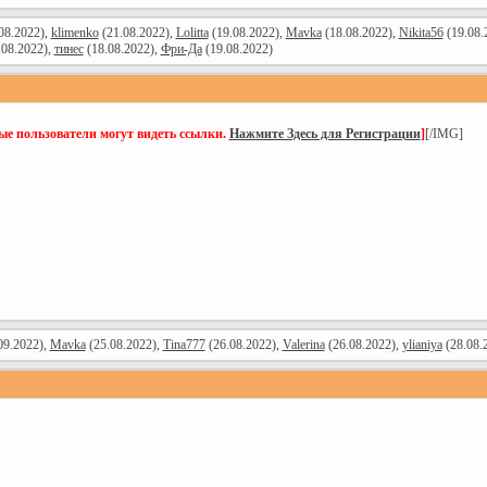
08.2022),
klimenko
(21.08.2022),
Lolitta
(19.08.2022),
Mavka
(18.08.2022),
Nikita56
(19.08.
.08.2022),
тинес
(18.08.2022),
Фри-Да
(19.08.2022)
ые пользователи могут видеть ссылки.
Нажмите Здесь для Регистрации
]
[/IMG]
09.2022),
Mavka
(25.08.2022),
Tina777
(26.08.2022),
Valerina
(26.08.2022),
ylianiya
(28.08.