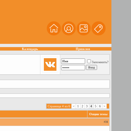
Календарь
Призолов
Запомнить?
Страница 4 из 6
<
1
2
3
4
5
6
>
Опции темы
#
31