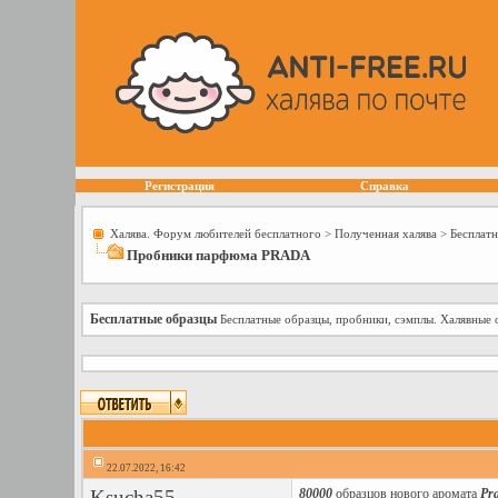
Регистрация
Справка
Халява. Форум любителей бесплатного
>
Полученная халява
>
Бесплат
Пробники парфюма PRADA
Бесплатные образцы
Бесплатные образцы, пробники, сэмплы. Халявные 
22.07.2022, 16:42
Ksucha55
80000
образцов нового аромата
Pr