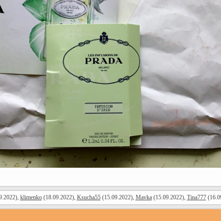
9.2022),
klimenko
(18.09.2022),
Ksucha55
(15.09.2022),
Mavka
(15.09.2022),
Tina777
(16.0