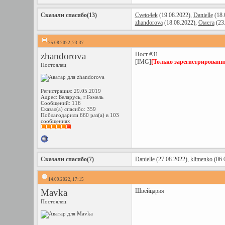
Сказали спасибо(13)
Cveto4ek
(19.08.2022),
Danielle
(18.
zhandorova
(18.08.2022),
Омега
(23
25.08.2022, 23:37
zhandorova
Пост #31
[IMG]
[Только зарегистрированн
Постоялец
Регистрация: 29.05.2019
Адрес: Беларусь, г.Гомель
Сообщений: 116
Сказал(а) спасибо: 359
Поблагодарили 660 раз(а) в 103
сообщениях
Сказали спасибо(7)
Danielle
(27.08.2022),
klimenko
(06.
14.09.2022, 17:15
Mavka
Швейцария
Постоялец