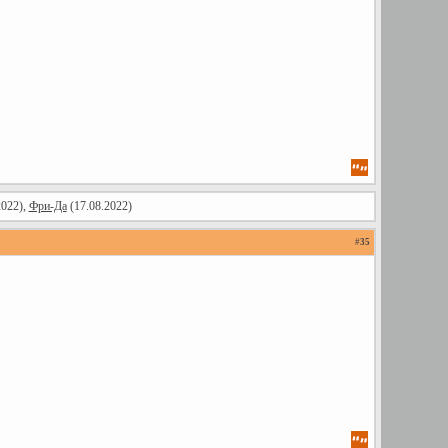
2022),
Фри-Да
(17.08.2022)
#
35