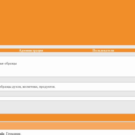
Администрация
Пользователи
ные образцы
образцы духов, косметики, продуктов.
ada
. Германия.