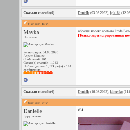
Сказали спасибо(9)
Danielle
(03.08.2022),
hpk184
(12.08
11.08.2022, 16:55
Mavka
образцы нового аромата Prada Par
[Только зарегистрированные пол
Постоялец
Регистрация: 04.05.2020
Адрес: Ukraine
Сообщений: 161
Сказал(а) спасибо: 1,243
Поблагодарили 1,323 раз(а) в 161
сообщениях
Сказали спасибо(6)
Danielle
(16.08.2022),
klimenko
(11.
16.08.2022, 22:59
Danielle
#31
Гуру халявы