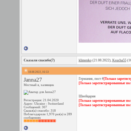
Сказали спасибо(7)
klimenko
(21.08.2022),
Ksucha55
(16
18.08.2022, 16:53
Janna27
Германия, пост #
[Только зарегис
[Только зарегистрированные пол
Местный я, халявщик
Швейцария
Регистрация: 21.04.2020
[Только зарегистрированные пол
Адрес: Ukraine - Switzerland
[Только зарегистрированные пол
Сообщений: 307
Сказал(а) спасибо: 318
Поблагодарили 1,970 раз(а) в 289
сообщениях