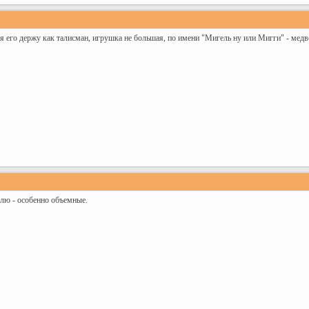
, я его держу как талисман, игрушка не большая, по имени "Мигель ну или Мигги" - медв
лю - особенно объемные.