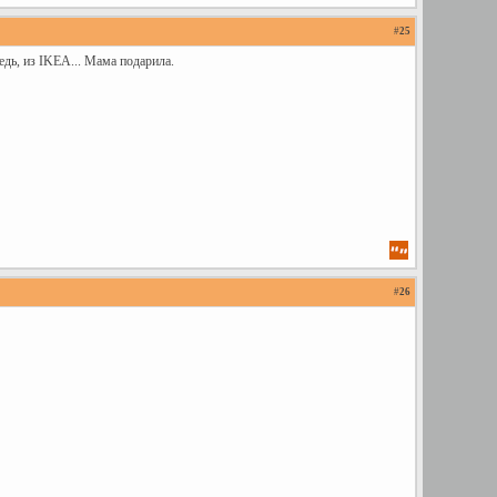
#
25
едь, из IKEA... Мама подарила.
#
26