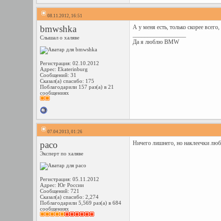
08.11.2012, 16:51
bmwshka
А у меня есть, только скорее всего
__________________
Слышал о халяве
Да я люблю
BMW
Регистрация: 02.10.2012
Адрес: Ekaterinburg
Сообщений: 31
Сказал(а) спасибо: 175
Поблагодарили 157 раз(а) в 21
сообщениях
07.04.2013, 01:26
paco
Ничего лишнего, но наклеечки люб
Эксперт по халяве
Регистрация: 05.11.2012
Адрес: Юг России
Сообщений: 721
Сказал(а) спасибо: 2,274
Поблагодарили 5,569 раз(а) в 684
сообщениях