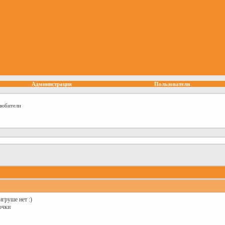
Администрация
Пользователи
любители
игруше нет :)
ючки