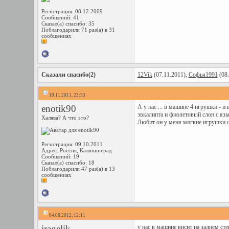
Регистрация: 08.12.2009
Сообщений: 41
Сказал(а) спасибо: 35
Поблагодарили 71 раз(а) в 31
сообщениях
Сказали спасибо(2)
12Vik
(07.11.2011),
Софья1991
(08.
10.11.2011, 23:33
enotik90
А у нас ... в машине 4 игрушки - и
эвкалипта и фиолетовый слон с яз
Халява? А что это?
Любит он у меня мягкие игрушки с
Регистрация: 09.10.2011
Адрес: Россия, Калининград
Сообщений: 19
Сказал(а) спасибо: 18
Поблагодарили 47 раз(а) в 13
сообщениях
04.08.2012, 12:11
iragelik
у нас в машине висит на заднем сте