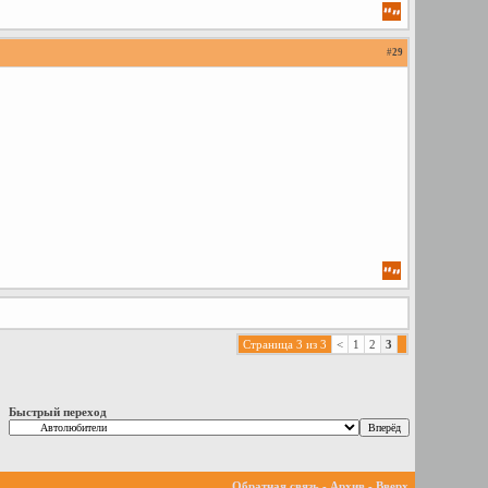
#
29
Страница 3 из 3
<
1
2
3
Быстрый переход
Обратная связь
-
Архив
-
Вверх