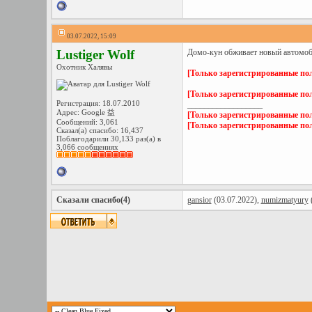
03.07.2022, 15:09
Lustiger Wolf
Домо-кун обживает новый автомо
Охотник Халявы
[Только зарегистрированные пол
[Только зарегистрированные пол
Регистрация: 18.07.2010
__________________
Адрес: Google 益
[Только зарегистрированные пол
Сообщений: 3,061
[Только зарегистрированные пол
Сказал(а) спасибо: 16,437
Поблагодарили 30,133 раз(а) в
3,066 сообщениях
Сказали спасибо(4)
gansior
(03.07.2022),
numizmatyury
(