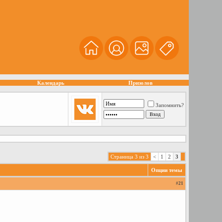
Календарь
Призолов
Запомнить?
Страница 3 из 3
<
1
2
3
Опции темы
#
21