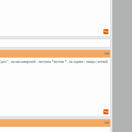
#
22
"догс" , на пассажирской - лягушка *желтая
* , на задних - панда с веткой
#
23