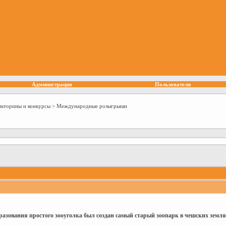
Администрация
Пользователи
икторины и конкурсы
>
Международные розыгрыши
бразования простого зооуголка был создан самый старый зоопарк в чешских землях