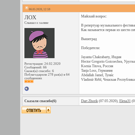
06.05.2020, 12:59
ЛОХ
Майский вопрос:
Слышал о халяве
В репертуар музыкального фестив
Как называется первая из шести с
Вышеград
Победители:
Jayanta Chakrabarty, Индия
Hector Gregorio Goicoechea, Уругва
Регистрация: 24.02.2020
Ksenia Titova, Россия
Сообщений: 66
Tanja Loss, Германия
Сказал(а) спасибо: 6
Поблагодарили 278 раз(а) в 64
Abdallah Jamel, Туни́с
сообщениях
Vladimír Rébl, Чешская Республика
Сказали спасибо(6)
Dart Zhorik
(07.05.2020),
Elena31
(0