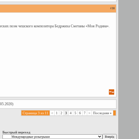
#
30
ческих поэм чешского композитора Бедржиха Сметаны «Моя Родина».
05.2020)
Страница 3 из 11
<
1
2
3
4
5
6
7
>
Последняя
»
Быстрый переход