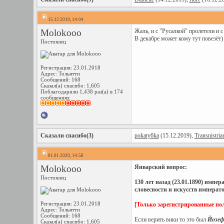
15.12.2019, 14:04
Molokooo
Жаль, и с "Русалкой" пролетели и 
В декабре может кому тут повезёт)
Постоялец
Регистрация: 23.01.2018
Адрес: Тольятти
Сообщений: 168
Сказал(а) спасибо: 1,605
Поблагодарили 1,438 раз(а) в 174
сообщениях
Сказали спасибо(3)
pokaty6ka
(15.12.2019),
Transnistria
01.01.2020, 14:58
Molokooo
Январский вопрос:
Постоялец
130 лет назад (23.01.1890) импе
словесности и искусств импера
Регистрация: 23.01.2018
[Только зарегистрированные пол
Адрес: Тольятти
Сообщений: 168
Если верить вики то это был
Йозеф
Сказал(а) спасибо: 1,605