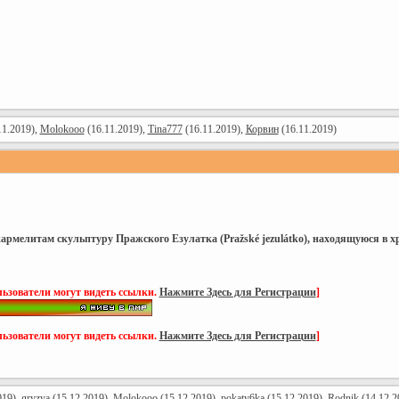
11.2019),
Molokooo
(16.11.2019),
Tina777
(16.11.2019),
Корвин
(16.11.2019)
армелитам скульптуру Пражского Езулатка (Pražské jezulátko), находящуюся в 
ьзователи могут видеть ссылки.
Нажмите Здесь для Регистрации
]
ьзователи могут видеть ссылки.
Нажмите Здесь для Регистрации
]
019),
gryzya
(15.12.2019),
Molokooo
(15.12.2019),
pokaty6ka
(15.12.2019),
Rodnik
(14.12.2