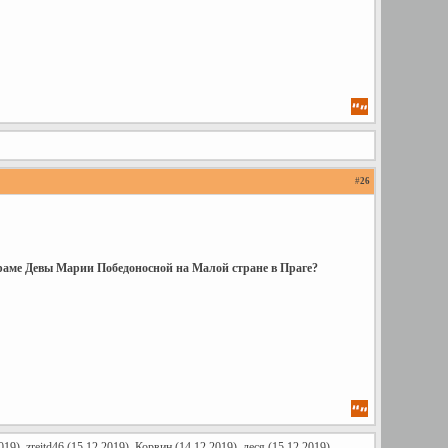
#
26
храме Девы Марии Победоносной на Малой стране в Праге?
019),
zreitd46
(15.12.2019),
Корвин
(14.12.2019),
леся
(15.12.2019)