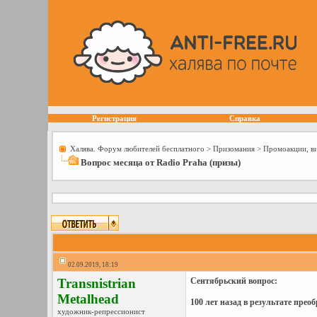
Регистрация
Справка
Халява. Форум любителей бесплатного
>
Призомания
>
Промоакции, в
Вопрос месяца от Radio Praha (призы)
02.09.2019, 18:19
Transnistrian
Сентябрьский вопрос:
Metalhead
100 лет назад в результате прео
художник-репрессионист