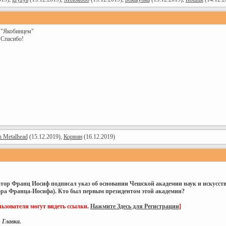
с "Якобинцем"
 Спасибо!
n Metalhead
(15.12.2019),
Корвин
(16.12.2019)
ратор Франц Иосиф подписал указ об основании Чешской академии наук и искусств
тора Франца-Иосифа). Кто был первым президентом этой академии?
ьзователи могут видеть ссылки.
Нажмите Здесь для Регистрации
]
 Главка.