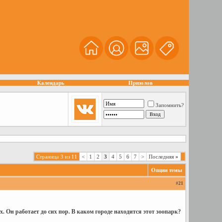
Календарь
Призолов
Запомнить?
Страница 3 из 11
<
1
2
3
4
5
6
7
>
Последняя
»
Опции темы
#
21
. Он работает до сих пор. В каком городе находится этот зоопарк?