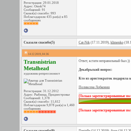
Регистрация: 29.01.2018
Адрес: Omsk74
Сообщений: 91
Сказал(а) спасибо: 993
Поблагодарили 435 раз(а) в 85
сообщениях
Сказали спасибо(5)
Cat-Nik
(17.11.2019),
klimenko
(18.
14.12.2019, 04:36
Transnistrian
Ответ, кстати неправильный был.))
Metalhead
Декабрьский вопрос:
художник-репрессионист
Кто из аристократок подарила к
Поликсена Лобковиц
Регистрация: 31.12.2012
__________________
Адрес: Рыбница, Приднестровье
[Только зарегистрированные пол
Сообщений: 1,378
Сказал(а) спасибо: 11,612
Поблагодарили 9,878 раз(а) в 1,460
сообщениях
[Только зарегистрированные пол
Сказали спасибо(9)
Danielle
(14.12.2019),
fiore
(16.12.2