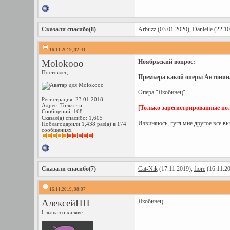
Сказали спасибо(8)
Arbuzz
(03.01.2020),
Danielle
(22.10
16.11.2019, 02:41
Molokooo
Ноябрьский вопрос:
Постоялец
Премьера какой оперы Антонина
Опера "Якобинец"
Регистрация: 23.01.2018
Адрес: Тольятти
[Только зарегистрированные пол
Сообщений: 168
Сказал(а) спасибо: 1,605
Извиняюсь, гугл мне другое все вы
Поблагодарили 1,438 раз(а) в 174
сообщениях
Сказали спасибо(7)
Cat-Nik
(17.11.2019),
fiore
(16.11.2
16.11.2019, 08:07
АлексейНН
Якобинец
Слышал о халяве