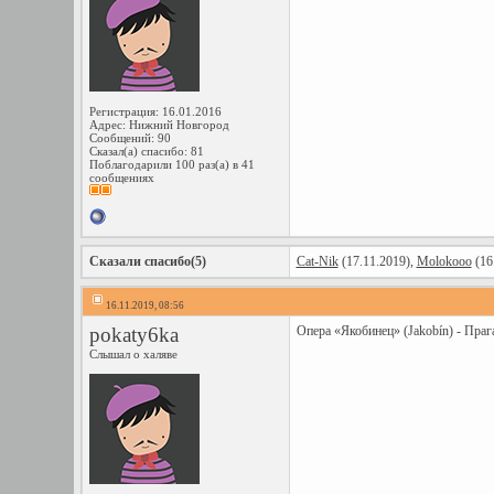
Регистрация: 16.01.2016
Адрес: Нижний Новгород
Сообщений: 90
Сказал(а) спасибо: 81
Поблагодарили 100 раз(а) в 41
сообщениях
Сказали спасибо(5)
Cat-Nik
(17.11.2019),
Molokooo
(16
16.11.2019, 08:56
pokaty6ka
Опера «Якобинец» (Jakobín) - Праг
Слышал о халяве