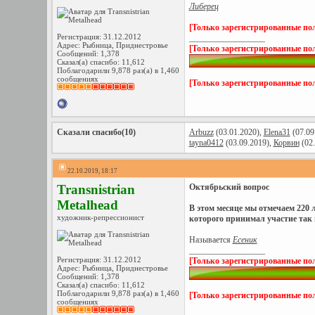
Либерец
[Только зарегистрированные пол
Регистрация: 31.12.2012
__________________
Адрес: Рыбница, Приднестровье
[Только зарегистрированные пол
Сообщений: 1,378
Сказал(а) спасибо: 11,612
Поблагодарили 9,878 раз(а) в 1,460
сообщениях
[Только зарегистрированные пол
Сказали спасибо(10)
Arbuzz
(03.01.2020),
Elena31
(07.09
tayna0412
(03.09.2019),
Корвин
(02.
22.10.2019, 18:17
Transnistrian
Октябрьский вопрос
Metalhead
В этом месяце мы отмечаем 220 
художник-репрессионист
которого принимал участие так
Называется
Есеник
__________________
Регистрация: 31.12.2012
[Только зарегистрированные пол
Адрес: Рыбница, Приднестровье
Сообщений: 1,378
Сказал(а) спасибо: 11,612
Поблагодарили 9,878 раз(а) в 1,460
[Только зарегистрированные пол
сообщениях