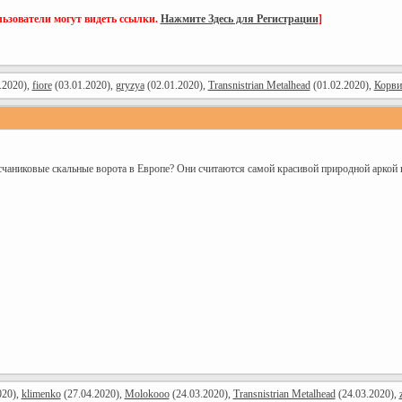
ьзователи могут видеть ссылки.
Нажмите Здесь для Регистрации
]
.2020),
fiore
(03.01.2020),
gryzya
(02.01.2020),
Transnistrian Metalhead
(01.02.2020),
Корви
чаниковые скальные ворота в Европе? Они считаются самой красивой природной аркой
020),
klimenko
(27.04.2020),
Molokooo
(24.03.2020),
Transnistrian Metalhead
(24.03.2020),