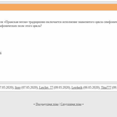
аля «Пражская весна» традиционно включается исполнение знаменитого цикла симфони
имфонических поэм этого цикла?
й
7.05.2020),
fiore
(07.05.2020),
Lawliet_77
(09.05.2020),
Len4arik
(06.05.2020),
Tina777
(09.
«
Предыдущая тема
|
Следующая тема
»