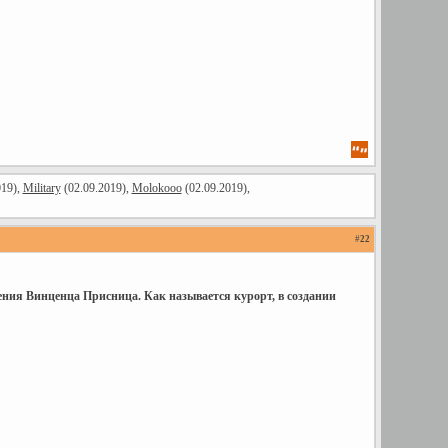
019),
Military
(02.09.2019),
Molokooo
(02.09.2019),
#
22
ения Винценца Присница. Как называется курорт, в создании