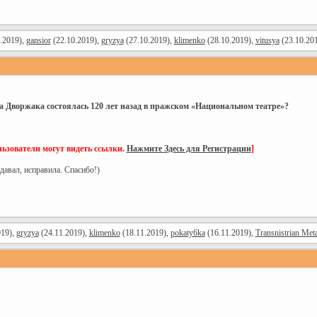
.2019),
gansior
(22.10.2019),
gryzya
(27.10.2019),
klimenko
(28.10.2019),
vitusya
(23.10.20
 Дворжака состоялась 120 лет назад в пражском «Национальном театре»?
ьзователи могут видеть ссылки.
Нажмите Здесь для Регистрации
]
давал, исправила. Спасибо!)
019),
gryzya
(24.11.2019),
klimenko
(18.11.2019),
pokaty6ka
(16.11.2019),
Transnistrian Met