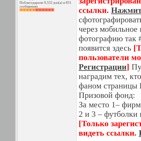
зарегистрирован
Поблагодарили 9,532 раз(а) в 851
сообщениях
ссылки.
Нажмите
сфотографировать
через мобильное 
фотографию так #
появится здесь
[
пользователи мо
Регистрации
]
Пу
наградим тех, кт
фаном страницы 
Призовой фонд:
За место 1– фирм
2 и 3 – футболки
[Только зарегис
видеть ссылки.