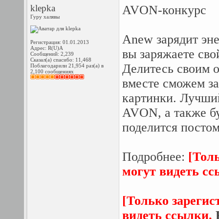
klepka
AVON-конкурс
Гуру халявы
Anew зарядит эне
Регистрация: 01.01.2013
Адрес: R(U)A
вы заряжаете сво
Сообщений: 2,239
Сказал(а) спасибо: 11,468
Делитесь своим о
Поблагодарили 21,954 раз(а) в
2,100 сообщениях
вместе сможем за
картинки. Лучши
AVON, а также бу
поделится постом
Подробнее:
[Тол
могут видеть с
[Только зарегис
видеть ссылки.