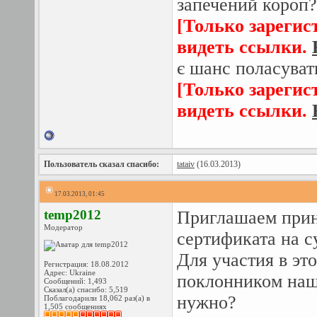
запечений короп?
[Только зарегис
видеть ссылки.
є шанс поласуват
[Только зарегис
видеть ссылки.
Пользователь сказал cпасибо:
tataiv
(16.03.2013)
17.03.2013, 01:45
temp2012
Приглашаем прин
Модератор
сертификата на с
Для участия в эт
Регистрация: 18.08.2012
Адрес: Ukraine
поклонником наше
Сообщений: 1,493
Сказал(а) спасибо: 5,519
нужно?
Поблагодарили 18,062 раз(а) в
1,505 сообщениях