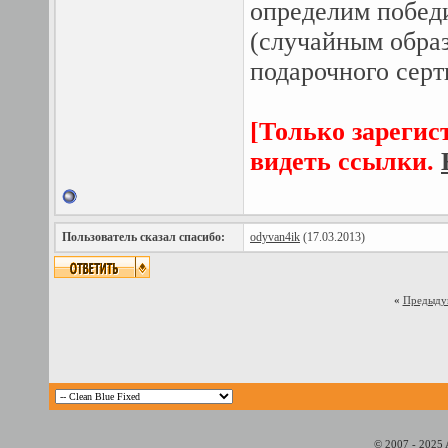
определим побед
(случайным образ
подарочного серт
[Только зарегис
видеть ссылки.
Пользователь сказал cпасибо:
odyvan4ik
(17.03.2013)
«
Предыду
© 2007 - 2025 