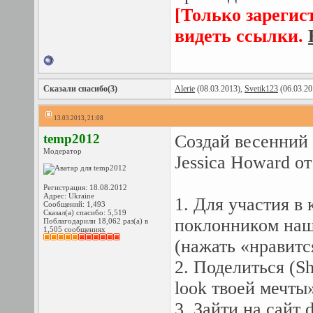
[Только зарегис
видеть ссылки.
Сказали спасибо(3)
Alerie
(08.03.2013),
Svetik123
(06.03.20
13.03.2013, 21:08
temp2012
Создай весенний 
Модератор
Jessica Howard о
Регистрация: 18.08.2012
Адрес: Ukraine
1. Для участия в
Сообщений: 1,493
Сказал(а) спасибо: 5,519
поклонником наш
Поблагодарили 18,062 раз(а) в
1,505 сообщениях
(нажать «нравитс
2. Поделиться (S
look твоей мечты
3. Зайти на сайт 