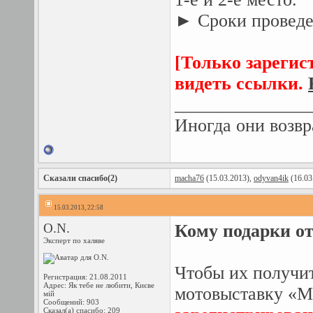
► Сроки проведен
[Только зарегис
видеть ссылки.
_______________
Иногда они возвр
Сказали спасибо(2)
macha76
(15.03.2013),
odyvan4ik
(16.03
15.03.2013, 22:58
O.N.
Кому подарки о
Эксперт по халяве
Чтобы их получит
Регистрация: 21.08.2011
Адрес: Як тебе не любити, Києве
мотовыставку «М
мій
Сообщений: 903
Сказал(а) спасибо: 209