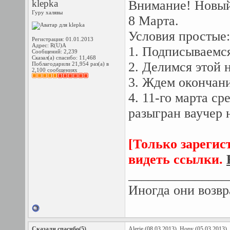
klepka
Внимание! Новый 
Гуру халявы
8 Марта.
Условия простые:
Регистрация: 01.01.2013
Адрес: R(U)A
1. Подписываемся
Сообщений: 2,239
Сказал(а) спасибо: 11,468
2. Делимся этой 
Поблагодарили 21,954 раз(а) в
2,100 сообщениях
3. Ждем окончани
4. 11-го марта с
разыгран ваучер н
[Только зарегис
видеть ссылки.
_______________
Иногда они возвр
Сказали спасибо(5)
Alerie
(08.03.2013),
Hopy
(05.03.2013),