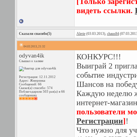
[Только зарегис
видеть ссылки.
Сказали спасибо(5)
Alerie
(03.03.2013),
chaus84
(07.03.201
04.03.2013, 21:32
odyvan4ik
КОНКУРС!!!
Слышал о халяве
Выиграй 2 пригл
событие индустр
Регистрация: 12.11.2012
Адрес: Жмеринка
Шансов на победу
Сообщений: 66
Сказал(а) спасибо: 574
Каждую неделю ж
Поблагодарили 503 раз(а) в 66
сообщениях
интернет-магази
пользователи мо
Регистрации
]
!
Что нужно для уч