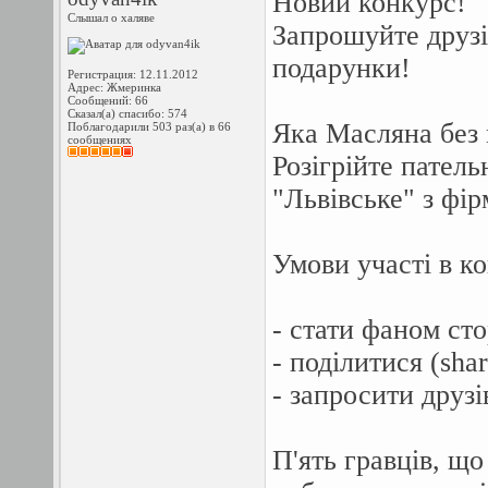
Новий конкурс!
Слышал о халяве
Запрошуйте друзі
подарунки!
Регистрация: 12.11.2012
Адрес: Жмеринка
Сообщений: 66
Сказал(а) спасибо: 574
Яка Масляна без 
Поблагодарили 503 раз(а) в 66
сообщениях
Розігрійте пател
"Львівське" з фі
Умови участі в ко
- стати фаном сто
- поділитися (sh
- запросити друз
П'ять гравців, щ