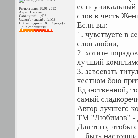
есть уникальный 
Регистрация: 18.08.2012
Адрес: Ukraine
слов в честь Же
Сообщений: 1,493
Сказал(а) спасибо: 5,519
Если вы:
Поблагодарили 18,062 раз(а) в
1,505 сообщениях
1. чувствуете в 
слов любви;
2. хотите порадо
лучший комплиме
3. завоевать тит
честном бою при
Единственной, то
самый сладкореч
Автор лучшего к
ТМ "Любимов" - д
Для того, чтобы 
1. быть настоящ