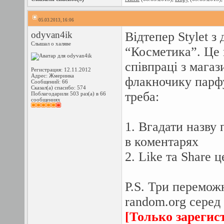
05.03.2013, 16:06
odyvan4ik
Відтепер Stylet 
Слышал о халяве
“Косметика”. Це 
співпраці з магаз
Регистрация: 12.11.2012
Адрес: Жмеринка
флакночику парф
Сообщений: 66
Сказал(а) спасибо: 574
треба:
Поблагодарили 503 раз(а) в 66
сообщениях
1. Вгадати назву
в коментарях
2. Like та Share 
P.S. Три перемож
random.org серед 
[Только зарегис