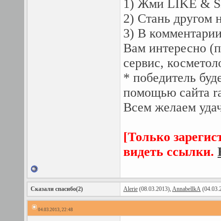
1) Жми LIKE & S
2) Стань другом 
3) В комментари
Вам интересно (п
сервис, косметоло
* победитель буд
помощью сайта ra
Всем желаем уда
[Только зарегис
видеть ссылки.
Сказали спасибо(2)
Alerie
(08.03.2013),
AnnabellkA
(04.03.
04.03.2013, 22:48