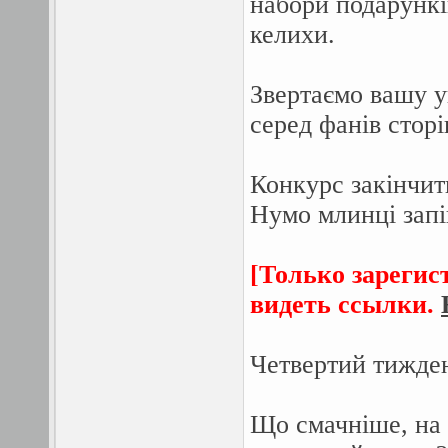
набори подарункі
келихи.
Звертаємо вашу у
серед фанів сторі
Конкурс закінчит
Нумо млинці запі
[Только зарегис
видеть ссылки.
Четвертий тижден
Що смачніше, на 