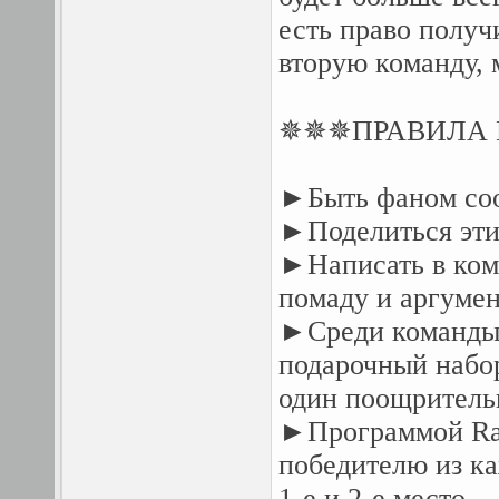
есть право получ
вторую команду, 
✵✵✵ПРАВИЛА 
►Быть фаном соо
►Поделиться этим
►Написать в комм
помаду и аргумен
►Среди команды 
подарочный набор
один поощритель
►Программой Ran
победителю из к
1-е и 2-е место.