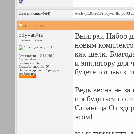
Сказали спасибо(4)
Alerie
(03.03.2013),
odyvan4ik
(03.03.2
03.03.2013, 12:07
odyvan4ik
Выиграй Набор д
Слышал о халяве
новым комплектом
как шелк. Благо
Регистрация: 12.11.2012
Адрес: Жмеринка
и эпилятору для 
Сообщений: 66
Сказал(а) спасибо: 574
будете готовы к 
Поблагодарили 503 раз(а) в 66
сообщениях
Ведь весна не за 
пробудиться посл
Страница От здор
этом!