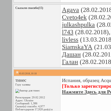
Сказали спасибо(15)
Agava
(28.02.201
Cveto4ek
(28.02.2
julkashpulka
(28.0
l743
(28.02.2018)
livless
(13.03.201
SiamskaYA
(21.03
Дашан
(28.02.201
Галан
(28.02.2018
05.03.2018, 10:18
тинес
Испания, образец Acqu
Гуру халявы
[Только зарегистрир
Нажмите Здесь для Р
Регистрация: 29.02.2012
Адрес: Ukraine
Сообщений: 1,386
Сказал(а) спасибо: 4,977
Поблагодарили 17,920 раз(а) в