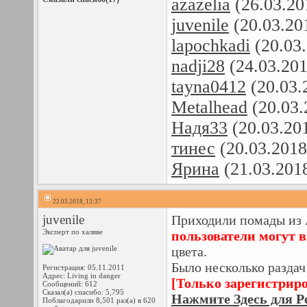
azazelia
(26.03.20
juvenile
(20.03.20
lapochkadi
(20.03
nadji28
(24.03.20
tayna0412
(20.03.
Metalhead
(20.03.
Надя33
(20.03.20
тинес
(20.03.2018
Ярина
(21.03.201
22.03.2018, 13:37
juvenile
Приходили помады из 
Эксперт по халяве
пользователи могут 
цвета.
Было несколько раздач
Регистрация: 05.11.2011
Адрес: Living in danger
[Только зарегистрир
Сообщений: 612
Сказал(а) спасибо: 5,795
Нажмите Здесь для Р
Поблагодарили 8,501 раз(а) в 620