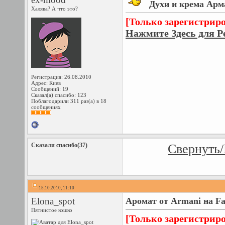
Духи и крема Арм
Халява? А что это?
[Только зарегистрир
Нажмите Здесь для Р
Регистрация: 26.08.2010
Адрес: Киев
Сообщений: 19
Сказал(а) спасибо: 123
Поблагодарили 311 раз(а) в 18
сообщениях
Сказали спасибо(37)
Свернуть/
15.10.2010, 11:10
Elona_spot
Аромат от Armani на F
Пятнистое кошко
[Только зарегистрир