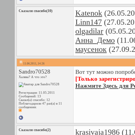
Сказали спасибо(10)
Katenok
(26.05.20
Linn147
(27.05.20
olgadilar
(05.05.2
Анна_Демо
(11.0
маусенок
(27.09.
11.06.2011, 14:26
Sandro70528
Вот тут можно попробо
Халява? А что это?
[Только зарегистрир
Нажмите Здесь для Р
Регистрация: 11.05.2011
Сообщений: 13
Сказал(а) спасибо: 12
Поблагодарили 47 раз(а) в 11
сообщениях
Сказали спасибо(2)
krasivaja1986
(11.