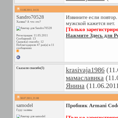
11.06.2011, 14:31
Sandro70528
Извините если повтор.
Халява? А что это?
мужской кажется нет.
[Только зарегистрир
Нажмите Здесь для Р
Регистрация: 11.05.2011
Сообщений: 13
Сказал(а) спасибо: 12
Поблагодарили 47 раз(а) в 11
сообщениях
Сказали спасибо(5)
krasivaja1986
(11.
мамаславика
(11.
Янина
(11.06.201
30.07.2011, 21:00
samodel
Пробник Armani Code 
Гуру халявы
[Только зарегистрир