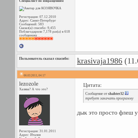
Специалист по извращениям
Регистрация: 07.12.2010
Адрес: Санкт-Петербург
Сообщений: 583
Сказал(а) спасибо: 9,455
Поблагодарили 7,178 раз(а) в 618
сообщениях
Пользователь сказал cпасибо:
krasivaja1986
(11.
06.03.2011, 04:17
lezozole
Цитата:
Халява? А что это?
Сообщение от
shahter32
требует закачать программу
дык это просто флеш у
Регистрация: 31.01.2011
Адрес: Италия