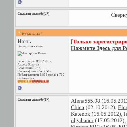
Сказали спасибо(27)
Сверну
16.05.2012, 11:07
Июнь
[Только зарегистрир
Эксперт по халяве
Нажмите Здесь для Р
Регистрация: 09.02.2012
Адрес: Вологда
Сообщений: 742
Сказал(а) спасибо: 2,567
Поблагодарили 8,833 раз(а) в 700
сообщениях
Сказали спасибо(17)
Alena555.08
(16.05.201
Chica
(02.10.2012),
Ele
Katenok
(16.05.2012),
l
olgabauer
(17.05.2012)
Simona2012
(16.05.201