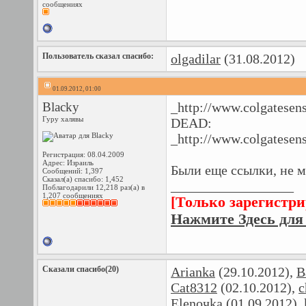
сообщениях
Пользователь сказал cпасибо:
olgadilar
(31.08.2012)
01.09.2012, 01:00
Blacky
_http://www.colgatesens
Гуру халявы
DEAD:
_http://www.colgatesens
Регистрация: 08.04.2009
Адрес: Израиль
Были еще ссылки, не м
Сообщений: 1,397
Сказал(а) спасибо: 1,452
__________________
Поблагодарили 12,218 раз(а) в
1,207 сообщениях
[Только зарегистр
Нажмите Здесь для
Сказали спасибо(20)
Arianka
(29.10.2012),
B
Cat8312
(02.10.2012),
c
Elenoчka
(01.09.2012),