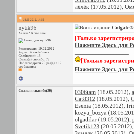
лёлёк
(17.05.2012),
Ом
18.05.2012, 14:55
nytik96
Colgate®
Халява? А что это?
[Только зарегистрир
Нажмите Здесь для Р
Регистрация: 19.02.2012
__________________
Адрес: Усть-Лабинск
Сообщений: 13
[Только зарегистр
Сказал(а) спасибо: 72
Поблагодарили 70 раз(а) в 12
сообщениях
Нажмите Здесь для Р
Сказали спасибо(20)
0306tam
(18.05.2012),
Cat8312
(18.05.2012),
C
Esenia
(18.05.2012),
Ir
kozya_bozya
(18.05.201
olgadilar
(19.05.2012),
Svetik123
(20.05.2012)
Земляк
(20.05.2012),
О