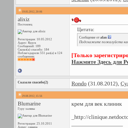
19.05.2012, 20:06
alixiz
Постоялец
Цитата:
Сообщение от
afan
Регистрация: 10.05.2012
Подскажите пожалуйста как 
Адрес: Курск
Сообщений: 189
Сказал(а) спасибо: 184
Поблагодарили 551 раз(а) в 124
[Только зарегистрир
сообщениях
Нажмите Здесь для Р
Сказали спасибо(2)
Rondo
(31.08.2012),
Су
29.08.2012, 15:56
Blumarine
крем для век клиник
Гуру халявы
_http://clinique.netdoc
__________________
Регистрация: 25.10.2011
Адрес: самара