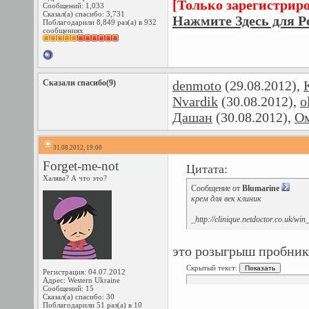
[Только зарегистрир
Сообщений: 1,033
Сказал(а) спасибо: 3,731
Нажмите Здесь для Р
Поблагодарили 8,849 раз(а) в 932
сообщениях
Сказали спасибо(9)
denmoto
(29.08.2012),
Nvardik
(30.08.2012),
o
Дашан
(30.08.2012),
О
31.08.2012, 19:00
Forget-me-not
Цитата:
Халява? А что это?
Сообщение от
Blumarine
крем для век клиник
_http://clinique.netdoctor.co.uk/wi
это розыгрыш пробник
Скрытый текст:
Регистрация: 04.07.2012
Адрес: Western Ukraine
Сообщений: 15
Сказал(а) спасибо: 30
Поблагодарили 51 раз(а) в 10