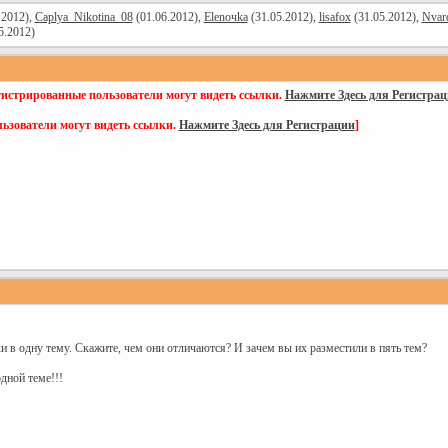
.2012),
Caplya_Nikotina_08
(01.06.2012),
Elenoчka
(31.05.2012),
lisafox
(31.05.2012),
Nvar
5.2012)
гистрированные пользователи могут видеть ссылки.
Нажмите Здесь для Регистра
ьзователи могут видеть ссылки.
Нажмите Здесь для Регистрации
]
и в одну тему. Скажите, чем они отличаются? И зачем вы их разместили в пять тем?
дной теме!!!