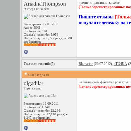
AriadnaThompson
кремик с приятным запахом
[Только зарегистрированные пол
Эксперт по халяве
__________________
[Тольк
Пишите отзывы
получайте денежку на т
Регистрация: 12.01.2011
Адрес: ЕКБ
Сообщений: 878
Сказал(а) спасибо: 5,959
Поблагодарили 6,777 раз(а) в 680
сообщениях
Сказали спасибо(5)
Blumarine
(26.07.2012),
nTU4KA
(2
01.08.2012, 10:18
olgadilar
на английском фэйсбуке розыгрыш
[Только зарегистрированные пол
Гуру халявы
Регистрация: 19.09.2011
Сообщений: 1,340
Сказал(а) спасибо: 22,266
Поблагодарили 12,118 раз(а) в
1,247 сообщениях