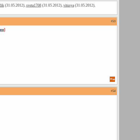
dik
(31.05.2012),
sveta1708
(31.05.2012),
vitusya
(31.05.2012),
#
53
ции
]
#
54