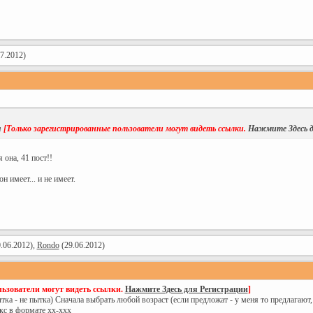
7.2012)
я
[Только зарегистрированные пользователи могут видеть ссылки.
Нажмите Здесь д
 она, 41 пост!!
 имеет... и не имеет.
.06.2012),
Rondo
(29.06.2012)
ьзователи могут видеть ссылки.
Нажмите Здесь для Регистрации
]
 - не пытка) Сначала выбрать любой возраст (если предложат - у меня то предлагают,
кс в формате хх-ххх