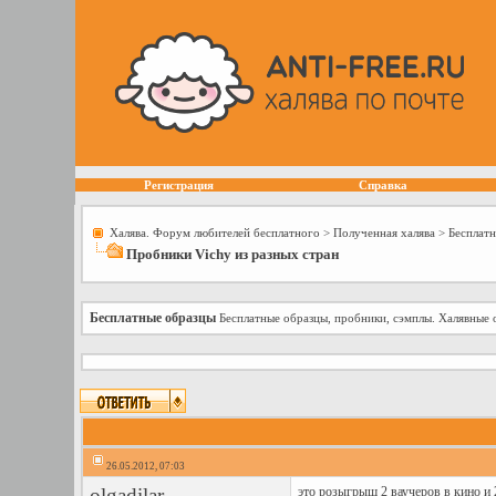
Регистрация
Справка
Халява. Форум любителей бесплатного
>
Полученная халява
>
Бесплат
Пробники Vichy из разных стран
Бесплатные образцы
Бесплатные образцы, пробники, сэмплы. Халявные 
26.05.2012, 07:03
olgadilar
это розыгрыш 2 ваучеров в кино и 