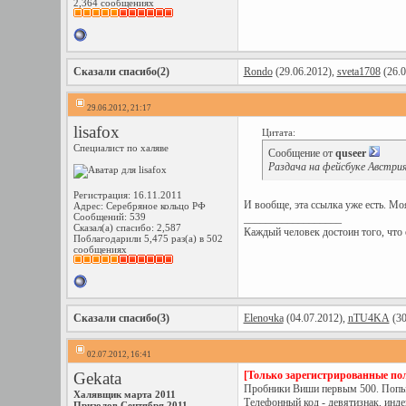
2,364 сообщениях
Сказали спасибо(2)
Rondo
(29.06.2012),
sveta1708
(26.0
29.06.2012, 21:17
lisafox
Цитата:
Специалист по халяве
Сообщение от
quseer
Раздача на фейсбуке Австри
Регистрация: 16.11.2011
И вообще, эта ссылка уже есть. Моя
Адрес: Серебряное кольцо РФ
Сообщений: 539
__________________
Сказал(а) спасибо: 2,587
Каждый человек достоин того, что он
Поблагодарили 5,475 раз(а) в 502
сообщениях
Сказали спасибо(3)
Elenoчka
(04.07.2012),
nTU4KA
(30
02.07.2012, 16:41
Gekata
[Только зарегистрированные пол
Пробники Виши первым 500. Попытка
Халявщик марта 2011
Телефонный код - девятизнак, инде
Призолов Сентября 2011