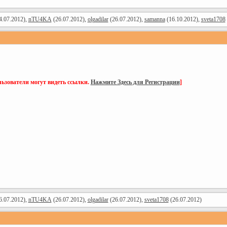
4.07.2012),
nTU4KA
(26.07.2012),
olgadilar
(26.07.2012),
samanna
(16.10.2012),
sveta1708
ьзователи могут видеть ссылки.
Нажмите Здесь для Регистрации
]
6.07.2012),
nTU4KA
(26.07.2012),
olgadilar
(26.07.2012),
sveta1708
(26.07.2012)