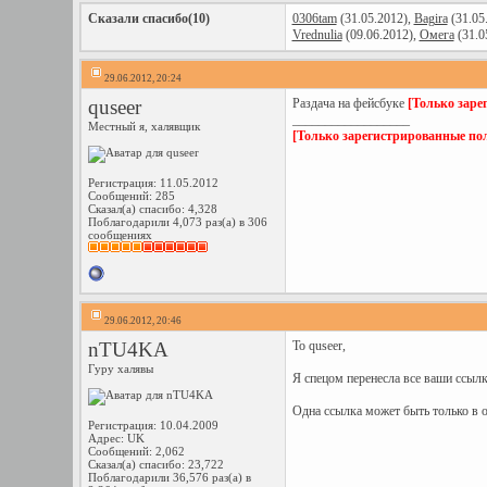
Сказали спасибо(10)
0306tam
(31.05.2012),
Bagira
(31.05
Vrednulia
(09.06.2012),
Омега
(31.0
29.06.2012, 20:24
quseer
Раздача на фейсбуке
[Только заре
__________________
Местный я, халявщик
[Только зарегистрированные пол
Регистрация: 11.05.2012
Сообщений: 285
Сказал(а) спасибо: 4,328
Поблагодарили 4,073 раз(а) в 306
сообщениях
29.06.2012, 20:46
nTU4KA
To quseer,
Гуру халявы
Я спецом перенесла все ваши ссылк
Одна ссылка может быть только в о
Регистрация: 10.04.2009
Адрес: UK
Сообщений: 2,062
Сказал(а) спасибо: 23,722
Поблагодарили 36,576 раз(а) в