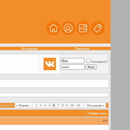
Календарь
Призолов
Запомнить?
ца 6 из 52
«
Первая
<
2
3
4
5
6
7
8
9
10
16
>
Последняя
»
Опции темы
#
51