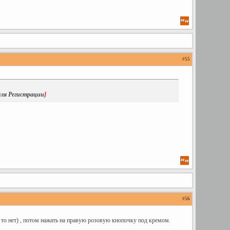
#
55
ля Регистрации
]
#
56
 то нет) , потом нажать на правую розовую кнопочку под кремом.