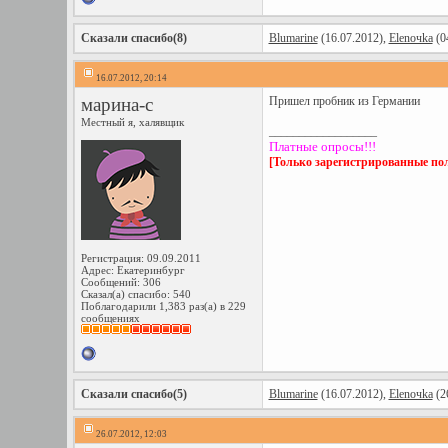
Сказали спасибо(8)
Blumarine
(16.07.2012),
Elenoчka
(0
16.07.2012, 20:14
марина-с
Пришел пробник из Германии
Местный я, халявщик
__________________
Платные опросы!!!
[Только зарегистрированные пол
Регистрация: 09.09.2011
Адрес: Екатеринбург
Сообщений: 306
Сказал(а) спасибо: 540
Поблагодарили 1,383 раз(а) в 229
сообщениях
Сказали спасибо(5)
Blumarine
(16.07.2012),
Elenoчka
(2
26.07.2012, 12:03