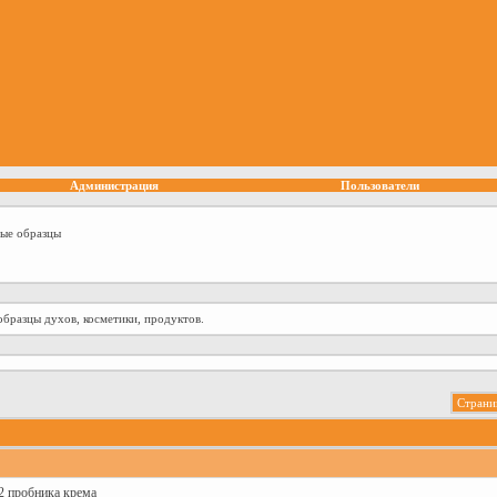
Администрация
Пользователи
ные образцы
образцы духов, косметики, продуктов.
Страни
2 пробника крема