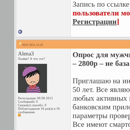
Запись по ссылке
пользователи мо
Регистрации
]
09.07.2025, 14:26
Alena3
Опрос для мужчи
Халява? А что это?
– 2800р – не база
Приглашаю на ин
50 лет. Все явля
любых активных п
Регистрация: 06.08.2013
Сообщений: 0
банковским прило
Сказал(а) спасибо: 0
Поблагодарили 16 раз(а) в 16
сообщениях
параметры провер
Все имеют смартф