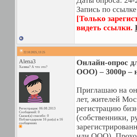
Даты опроса: 24-
Запись по ссылке
[Только зарегис
видеть ссылки.
22.10.2025, 13:25
Alena3
Онлайн-опрос дл
Халява? А что это?
ООО) – 3000р – н
Приглашаю на он
лет, жителей Мос
регистрацию бизн
Регистрация: 06.08.2013
Сообщений: 0
(собственники, р
Сказал(а) спасибо: 0
Поблагодарили 16 раз(а) в 16
сообщениях
зарегистрирован
или ООО). Прохо