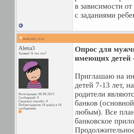
в зависимости о
с заданиями ребе
04.06.2025, 13:55
Alena3
Опрос для мужч
Халява? А что это?
имеющих детей –
Приглашаю на и
детей 7-13 лет, н
родители являют
Регистрация: 06.08.2013
Сообщений: 0
банков (основной
Сказал(а) спасибо: 0
Поблагодарили 16 раз(а) в 16
сообщениях
любым). Все пла
банковское прило
Продолжительност