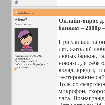
22.10.2025, 13:25
Alena3
Онлайн-опрос д
Халява? А что это?
банкам – 2000р –
Приглашаю на он
лет, жителей люб
любых банков. Вс
Регистрация: 06.08.2013
Сообщений: 0
нового для себя б
Сказал(а) спасибо: 0
Поблагодарили 16 раз(а) в 16
сообщениях
вклад, кредит, ип
тестирование сай
Толк со смартфон
микрофон, скоро
часа. Вознагражде