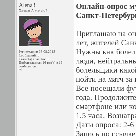
Alena3
Онлайн-опрос м
Халява? А что это?
Санкт-Петербург
Приглашаю на он
лет, жителей Сан
Нужны как болел
Регистрация: 06.08.2013
Сообщений: 0
люди, нейтральн
Сказал(а) спасибо: 0
Поблагодарили 16 раз(а) в 16
сообщениях
болельщики како
пойти на матч за
Все посещали фу
года. Продолжите
смартфоне или к
1,5 часа. Вознагр
Даты опроса: 2-6
Запись по ссылке