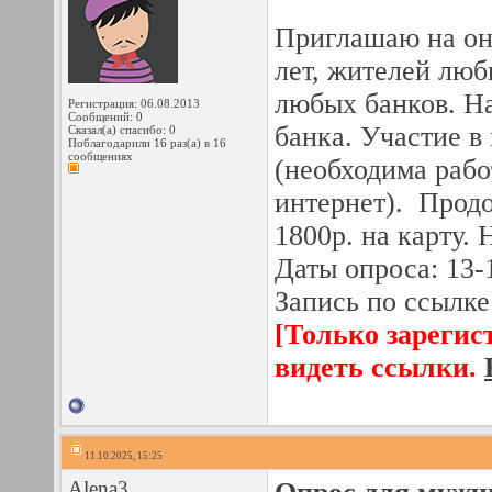
Приглашаю на он
лет, жителей люб
любых банков. На
Регистрация: 06.08.2013
Сообщений: 0
банка. Участие в
Сказал(а) спасибо: 0
Поблагодарили 16 раз(а) в 16
сообщениях
(необходима раб
интернет). Прод
1800р. на карту. 
Даты опроса: 13-
Запись по ссылке
[Только зарегис
видеть ссылки.
11.10.2025, 15:25
Alena3