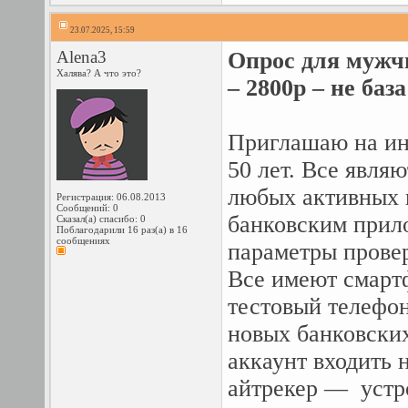
23.07.2025, 15:59
Alena3
Опрос для мужчи
Халява? А что это?
– 2800р – не база
Приглашаю на ин
50 лет. Все явля
любых активных п
Регистрация: 06.08.2013
Сообщений: 0
банковским прило
Сказал(а) спасибо: 0
Поблагодарили 16 раз(а) в 16
сообщениях
параметры провер
Все имеют смартф
тестовый телефон
новых банковских
аккаунт входить 
айтрекер — устр