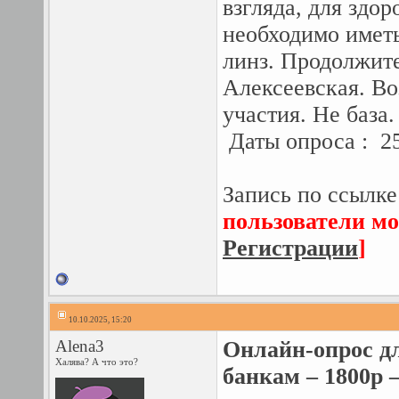
взгляда, для здо
необходимо иметь
линз. Продолжите
Алексеевская. Во
участия. Не база.
Даты опроса : 25
Запись по ссылке
пользователи мо
Регистрации
]
10.10.2025, 15:20
Alena3
Онлайн-опрос д
Халява? А что это?
банкам – 1800р –