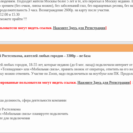
блюдением. Подходят жители Москвы более 5 лет и те, кто переехал в Москву недавно.
 зрением (без очков, линзы можно), без заболеваний глаз, без наращенных ресниц, без н
родолжительность 3 часа. Вознаграждение 2600р. на карту после участия.
12.00 и 15.30
сможете прийти !!!
ьзователи могут видеть ссылки.
Нажмите Здесь для Регистрации
]
 Ростелекома, жителей любых городов – 3300р – не база
 любых городов, 18-55 лет, которые недавно (до 6 мес. назад) подключили интернет от 
Телевидение» или «Мобильная связь», принять звонок от оператора, ответить на его вопр
ку можно отменить. Участие по Zoom, надо подключиться на ноутбуке или ПК. Продолжит
рированные пользователи могут видеть ссылки.
Нажмите Здесь для Регистрации
]
:
аша должность, сфера деятельности компании
т Ростелекома
ли «Мобильная связь» планируете подключить
ете для подключения