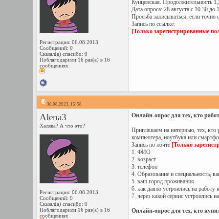
Кунцевская. Продолжительность 1,
Дата опроса: 28 августа с 10.30 до 
Просьба записываться, если точно 
Запись по ссылке:
[Только зарегистрированные пол
Регистрация: 06.08.2013
Сообщений: 0
Сказал(а) спасибо: 0
Поблагодарили 16 раз(а) в 16
сообщениях
30.08.2023, 15:58
Alena3
Онлайн-опрос для тех, кто работ
Халява? А что это?
Приглашаем на интервью, тех, кто 
компьютера, ноутбука или смартфон
Запись по почте
[Только зарегист
1. ФИО
2. возраст
3. телефон
4. Образование и специальность, в
5. ваш город проживания
6. как давно устроились на работу
Регистрация: 06.08.2013
7. через какой сервис устроились н
Сообщений: 0
Сказал(а) спасибо: 0
Поблагодарили 16 раз(а) в 16
Онлайн-опрос для тех, кто купил
сообщениях