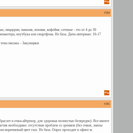
#
504
пиццерии, паназия, япония, кофейня; сетевые - это от 4 до 30
компьютера, ноутбука или смартфона. Не база. Даты интервью: 16-17
 тема письма – Закупщики
#
505
раслет и очки-айтрекер, для здоровья полностью безвредно). Все имеют
стия необходимо: отсутствие проблем со зрением (без очков, линзы
но-коричневый цвет глаз. Не база. Опрос проходит в офисе м.