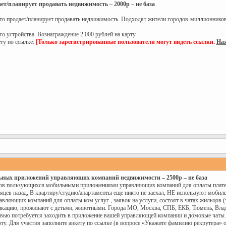
ет/планирует продавать недвижимость – 2000р – не база
кто продает/планирует продавать недвижимость. Подходят жители городов-миллионнико
о устройства. Вознаграждение 2 000 рублей на карту.
ту по ссылке:
[Только зарегистрированные пользователи могут видеть ссылки.
Наж
ьных приложений управляющих компаний недвижимости – 2500р – не база
тов пользующихся мобильными приложениями управляющих компаний для оплаты платеж
есяцев назад, В квартиру/студию/апартаменты еще никто не заехал, НЕ используют моб
вляющих компаний для оплаты ком.услуг , заявок на услуги, состоят в чатах жильцов
икацию, проживают с детьми, животными. Города МО, Москва, СПБ, ЕКБ, Тюмень, Влад
вью потребуется заходить в приложение вашей управляющей компании и домовые чаты.
ту. Для участия заполните анкету по ссылке (в вопросе «Укажите фамилию рекрутера» 