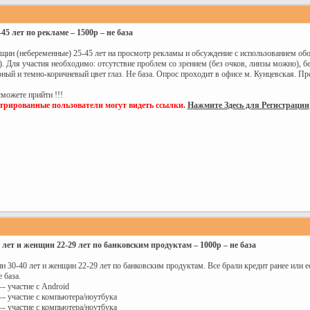
5 лет по рекламе – 1500р – не база
ин (небеременные) 25-45 лет на просмотр рекламы и обсуждение с использованием обор
. Для участия необходимо: отсутствие проблем со зрением (без очков, линзы можно), бе
ный и темно-коричневый цвет глаз. Не база. Опрос проходит в офисе м. Кунцевская. Пр
сможете прийти !!!
стрированные пользователи могут видеть ссылки.
Нажмите Здесь для Регистрации
лет и женщин 22-29 лет по банковским продуктам – 1000р – не база
30-40 лет и женщин 22-29 лет по банковским продуктам. Все брали кредит ранее или ес
 база.
–- участие с Android
–- участие с компьютера/ноутбука
–- участие с компьютера/ноутбука