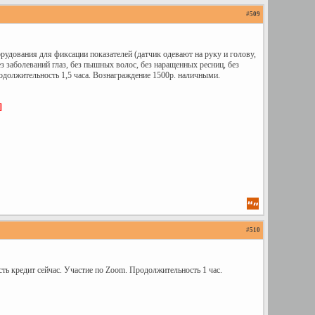
#
509
удования для фиксации показателей (датчик одевают на руку и голову,
з заболеваний глаз, без пышных волос, без наращенных ресниц, без
одолжительность 1,5 часа. Вознаграждение 1500р. наличными.
]
#
510
ть кредит сейчас. Участие по Zoom. Продолжительность 1 час.