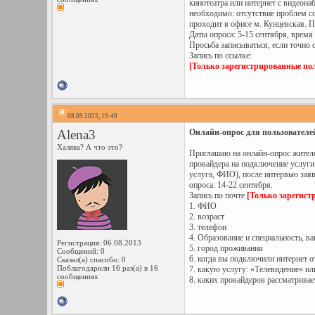
кинотеатра или интернет с видеона
необходимо: отсутствие проблем со
проходит в офисе м. Кунцевская. П
Даты опроса: 5-15 сентября, время 
Просьба записываться, если точно 
Запись по ссылке:
[Только зарегистрированные пол
08.09.2023, 19:49
Alena3
Онлайн-опрос для пользователей
Халява? А что это?
Приглашаю на онлайн-опрос жителей
провайдера на подключение услуги «
услуга, ФИО), после интервью заяв
опроса: 14-22 сентября.
Запись по почте
[Только зарегист
1. ФИО
2. возраст
3. телефон
4. Образование и специальность, в
Регистрация: 06.08.2013
5. город проживания
Сообщений: 0
6. когда вы подключили интернет о
Сказал(а) спасибо: 0
Поблагодарили 16 раз(а) в 16
7. какую услугу: «Телевидение» и
сообщениях
8. каких провайдеров рассматрива