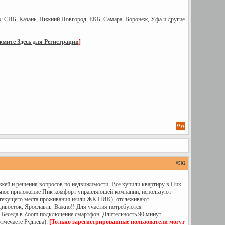
в: СПБ, Казань, Нижний Новгород, ЕКБ, Самара, Воронеж, Уфа и другие
мите Здесь для Регистрации
]
#
502
ей и решения вопросов по недвижимости. Все купили квартиру в Пик.
ильное приложение Пик комфорт управляющей компании, используют
 (текущего места проживания и/или ЖК ПИК), отслеживают
ивосток, Ярославль. Важно!! Для участия потребуются
 Беседа в Zoom подключение смартфон. Длительность 90 минут.
отмечаете Руднева):
[Только зарегистрированные пользователи могут