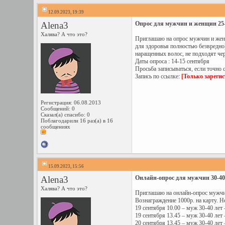
12.09.2023, 19:39
Alena3
Опрос для мужчин и женщин 25-4
Халява? А что это?
Приглашаю на опрос мужчин и женщ
для здоровья полностью безвредно)
наращенных волос, не подходят чер
Даты опроса : 14-15 сентября
Просьба записываться, если точно 
Запись по ссылке:
[Только зареги
Регистрация: 06.08.2013
Сообщений: 0
Сказал(а) спасибо: 0
Поблагодарили 16 раз(а) в 16
сообщениях
15.09.2023, 15:56
Alena3
Онлайн-опрос для мужчин 30-40 
Халява? А что это?
Приглашаю на онлайн-опрос мужчин 
Вознаграждение 1000р. на карту. Не
19 сентября 10.00 – муж 30-40 лет 
19 сентября 13.45 – муж 30-40 лет 
20 сентября 13.45 – муж 30-40 лет 