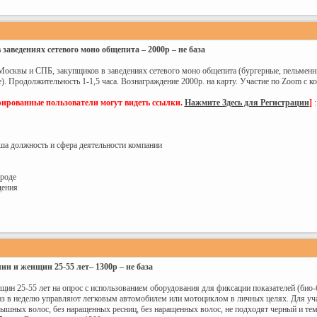
аведениях сетевого моно общепита – 2000р – не база
сквы и СПБ, закупщиков в заведениях сетевого моно общепита (бургерные, пельменные, 
ые). Продолжительность 1-1,5 часа. Вознаграждение 2000р. на карту. Участие по Zoom с 
рированные пользователи могут видеть ссылки.
Нажмите Здесь для Регистрации
]
:
аша должность и сфера деятельности компании
ороде
дения
ин и женщин 25-55 лет– 1300р – не база
н 25-55 лет на опрос с использованием оборудования для фиксации показателей (био-б
раз в неделю управляют легковым автомобилем или мотоциклом в личных целях. Для уча
 пышных волос, без наращенных ресниц, без наращенных волос, не подходят черный и тем