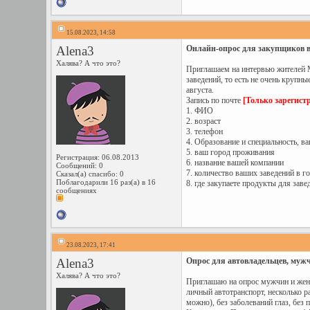
15.08.2023, 14:58
Alena3
Онлайн-опрос для закупщиков в з
Халява? А что это?
Приглашаем на интервью жителей Мо
заведений, то есть не очень крупн
августа.
Запись по почте
[Только зарегист
1. ФИО
2. возраст
3. телефон
4. Образование и специальность, в
5. ваш город проживания
Регистрация: 06.08.2013
6. название вашей компании
Сообщений: 0
7. количество ваших заведений в г
Сказал(а) спасибо: 0
Поблагодарили 16 раз(а) в 16
8. где закупаете продукты для заве
сообщениях
23.08.2023, 17:41
Alena3
Опрос для автовладельцев, мужч
Халява? А что это?
Приглашаю на опрос мужчин и женщи
личный автотранспорт, несколько 
можно), без заболеваний глаз, без