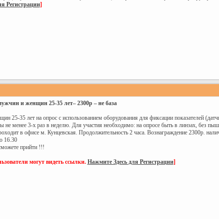
ля Регистрации
]
мужчин и женщин 25-35 лет– 2300р – не база
н 25-35 лет на опрос с использованием оборудования для фиксации показателей (датчи
 не менее 3-х раз в неделю. Для участия необходимо: на опросе быть в линзах, без пы
проходит в офисе м. Кунцевская. Продолжительность 2 часа. Вознаграждение 2300р. нал
о 16.30
сможете прийти !!!
ьзователи могут видеть ссылки.
Нажмите Здесь для Регистрации
]