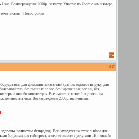
1 час. Вознаграждение 2000р. на карту. Участие по Zoom с компьютера,
 тема письма – Новостройки
#
507
орудования для фиксации показателей (датчик одевают на руку, для
болеваний глаз, без пышных волос, без наращенных ресниц, без
иллеры в онлайн-кинотеатрах. Все имеют не менее 1 подписки на
лжительность 2 часа. Вознаграждение 2300р. наличными.
]
 здоровья полностью безвредно). Все находятся на этапе выбора для
ными бонусами для геймеров), интернет вместе с услугами ТВ и онлайн-