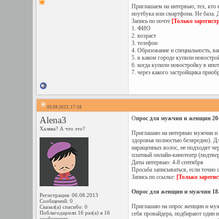
Приглашаем на интервью, тех, кто 
ноутбука или смартфона. Не база. Д
Запись по почте
[Только зарегист
1. ФИО
2. возраст
3. телефон
4. Образование и специальность, в
5. в каком городе купили новостро
6. когда купили новостройку в ипо
7. через какого застройщика приоб
03.09.2023, 17:18
Alena3
О
прос для мужчин и женщин 20-5
Халява? А что это?
Приглашаю на интервью мужчин и ж
здоровья полностью безвредно). Дл
наращенных волос, не подходят че
платный онлайн-кинотеатр (подтвер
Даты интервью: 4-8 сентября
Просьба записываться, если точно 
Запись по ссылке:
[Только зареги
Опрос для женщин и мужчин 18-4
Регистрация: 06.08.2013
Сообщений: 0
Приглашаю на опрос женщин и мужчи
Сказал(а) спасибо: 0
Поблагодарили 16 раз(а) в 16
себя провайдера, подбирают один и
сообщениях