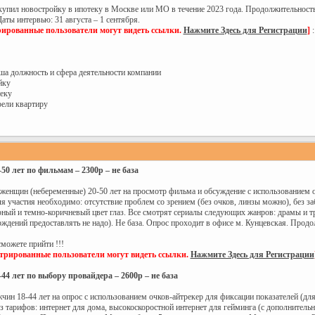
купил новостройку в ипотеку в Москве или МО в течение 2023 года. Продолжительность 
аты интервью: 31 августа – 1 сентября.
рированные пользователи могут видеть ссылки.
Нажмите Здесь для Регистрации
]
:
аша должность и сфера деятельности компании
йку
теку
рели квартиру
0 лет по фильмам – 2300р – не база
енщин (небеременные) 20-50 лет на просмотр фильма и обсуждение с использованием об
я участия необходимо: отсутствие проблем со зрением (без очков, линзы можно), без за
рный и темно-коричневый цвет глаз. Все смотрят сериалы следующих жанров: драмы и тр
ждений предоставлять не надо). Не база. Опрос проходит в офисе м. Кунцевская. Продо
сможете прийти !!!
стрированные пользователи могут видеть ссылки.
Нажмите Здесь для Регистрации
4 лет по выбору провайдера – 2600р – не база
н 18-44 лет на опрос с использованием очков-айтрекер для фиксации показателей (для
з тарифов: интернет для дома, высокоскоростной интернет для гейминга (с дополнитель