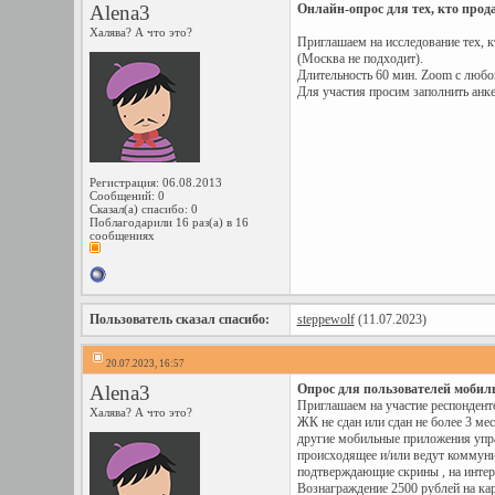
Alena3
Онлайн-опрос для тех, кто прода
Халява? А что это?
Приглашаем на исследование тех, 
(Москва не подходит).
Длительность 60 мин. Zoom с любог
Для участия просим заполнить анке
Регистрация: 06.08.2013
Сообщений: 0
Сказал(а) спасибо: 0
Поблагодарили 16 раз(а) в 16
сообщениях
Пользователь сказал cпасибо:
steppewolf
(11.07.2023)
20.07.2023, 16:57
Alena3
Опрос для пользователей мобил
Приглашаем на участие респонден
Халява? А что это?
ЖК не сдан или сдан не более 3 м
другие мобильные приложения упра
происходящее и/или ведут коммун
подтверждающие скрины , на интер
Вознаграждение 2500 рублей на кар