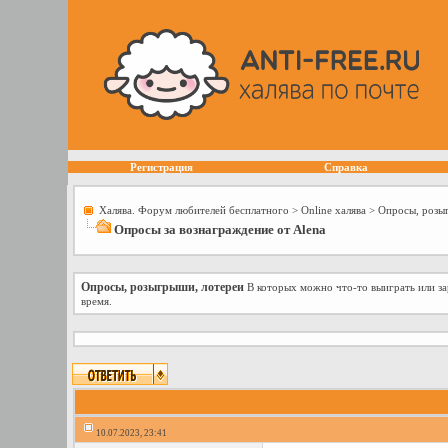
Регистрация
Справка
Халява. Форум любителей бесплатного
>
Online халява
>
Опросы, розы
Опросы за вознаграждение от Alena
Опросы, розыгрыши, лотереи
В которых можно что-то выиграть или зар
время.
10.07.2023, 23:41