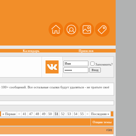
Календарь
Призолов
Запомнить?
 100+ сообщений. Все остальные ссылки будут удаляться - не тратьте своё
«
Первая
<
41
47
48
49
50
51
52
53
54
55
>
Последняя
»
Опции темы
#
501