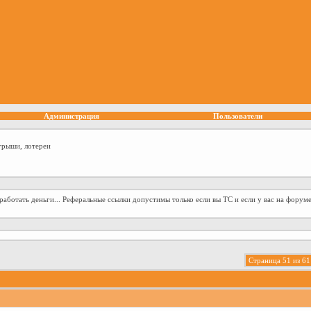
Администрация
Пользователи
грыши, лотереи
аботать деньги... Реферальные ссылки допустимы только если вы ТС и если у вас на форуме
Страница 51 из 61