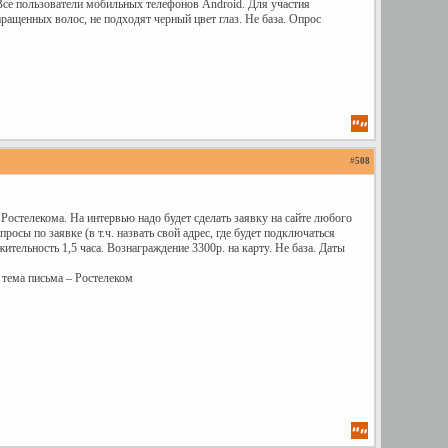
 Все пользователи мобильных телефонов Android. Для участия
аращенных волос, не подходят черный цвет глаз. Не база. Опрос
#
508
Ростелекома. На интервью надо будет сделать заявку на сайте любого
осы по заявке (в т.ч. назвать свой адрес, где будет подключаться
ельность 1,5 часа. Вознаграждение 3300р. на карту. Не база. Даты
 тема письма – Ростелеком