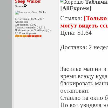
Sleep Walker
Табличк
Одмин
[AliExpress]
Ссылка:
[Только
Регистрация: 15.09.2007
Адрес: Екб
могут видеть с
Сообщений: 6,392
Сказал(а) спасибо: 24,613
Поблагодарили 60,040 раз(а) в
Цена: $1.64
7,152 сообщениях
Доставка: 2 неде
Засилье машин в 
время всюду куда
блокировать маш
остановки.
Ставлю на окно 
Но вот увидела н