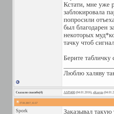
Кстати, мне уже 
заблокировала па
попросили отъех
был благодарен з
некоторых муд*ко
тачку чтоб сигна
Берите табличку 
_______________
Люблю халяву так
Сказали спасибо(4)
ASPI400
(04.01.2016),
eKorvin
(04.01.
27.01.2017, 15:57
Spork
Заказывал такую 