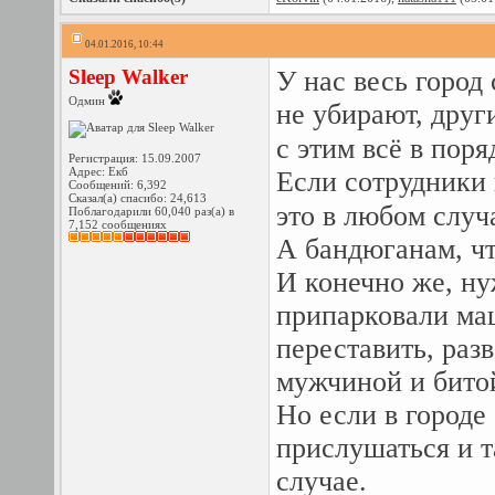
04.01.2016, 10:44
Sleep Walker
У нас весь город
Одмин
не убирают, друг
с этим всё в пор
Регистрация: 15.09.2007
Адрес: Екб
Если сотрудники 
Сообщений: 6,392
Сказал(а) спасибо: 24,613
это в любом случ
Поблагодарили 60,040 раз(а) в
7,152 сообщениях
А бандюганам, чт
И конечно же, ну
припарковали маш
переставить, раз
мужчиной и бито
Но если в городе
прислушаться и т
случае.