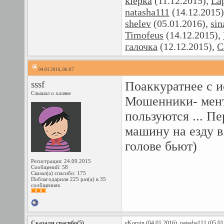
klepka
(11.12.2015),
La
natasha111
(14.12.2015
shelev
(05.01.2016),
sin
Timofeus
(14.12.2015),
галочка
(12.12.2015),
С
04.01.2016, 06:07
sssf
Поаккуратнее с и
Слышал о халяве
Мошенники- мент
пользуются ... П
машину на езду в
голове бьют)
Регистрация: 24.09.2015
Сообщений: 58
Сказал(а) спасибо: 175
Поблагодарили 225 раз(а) в 35
сообщениях
Сказали спасибо(5)
eKorvin
(04.01.2016),
natasha111
(05.01