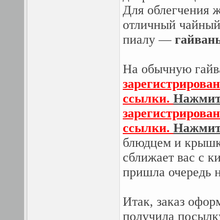
Для облегчения 
отличный чайный
пиалу —
гайвань
На обычную гайва
зарегистрирован
ссылки.
Нажмите
зарегистрирован
ссылки.
Нажмите
блюдцем и крышко
сближает вас с к
пришла очередь н
Итак, заказ офор
получила посылку