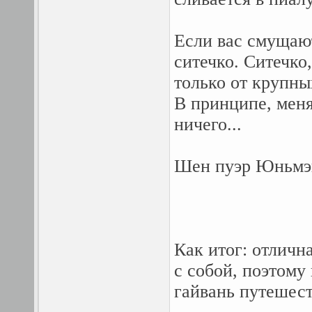
Если вас смущают
ситечко. Ситечко
только от крупны
В принципе, меня
ничего...
Шен пуэр Юньмэй
Как итог: отличн
с собой, поэтому
гайвань путешес