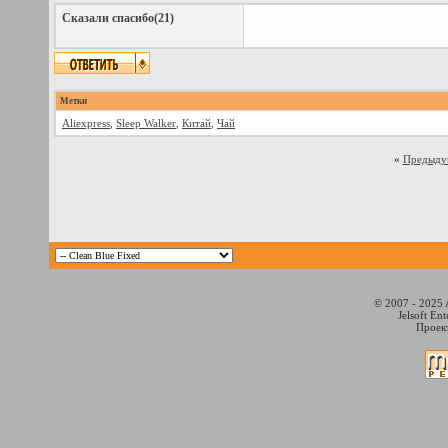
Сказали спасибо(21)
Метки
Aliexpress
,
Sleep Walker
,
Китай
,
Чай
«
Предыду
© 2007 - 2025 
Jelsoft En
Проект