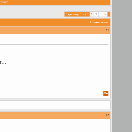
опросе
Страница 1 из 3
1
2
3
>
Опции темы
#
1
ут…
#
2