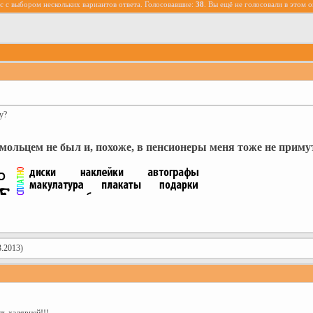
 с выбором нескольких вариантов ответа. Голосовавшие:
38
. Вы ещё не голосовали в этом 
у?
мольцем не был и, похоже, в пенсионеры меня тоже не прим
.2013)