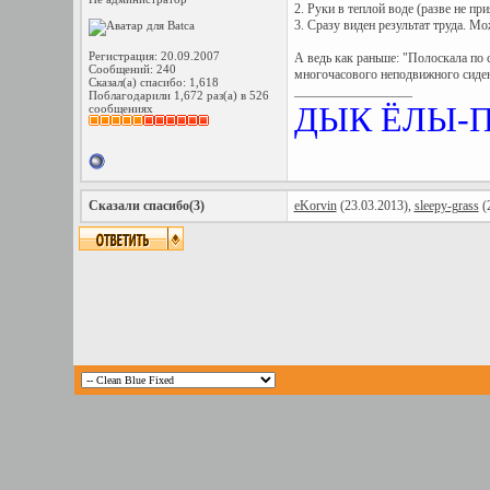
2. Руки в теплой воде (разве не при
3. Сразу виден результат труда. Мо
Регистрация: 20.09.2007
А ведь как раньше: "Полоскала по 
Сообщений: 240
многочасового неподвижного сидени
Сказал(а) спасибо: 1,618
__________________
Поблагодарили 1,672 раз(а) в 526
ДЫК ЁЛЫ-
сообщениях
Сказали спасибо(3)
eKorvin
(23.03.2013),
sleepy-grass
(