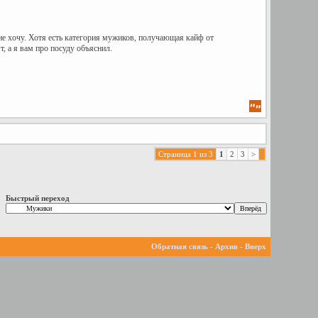
 не хочу. Хотя есть категория мужиков, получающая кайф от
, а я вам про посуду объяснил.
Страница 1 из 3
1
2
3
>
Быстрый переход
Обратная связь
-
Архив
-
Вверх