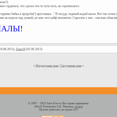
ятно?)
жно гордиться, что сделал что-то чуть-чуть, но героического.
старинке бабка в проруби(!) простынки..." И посуду ледяной водой мыли. Вот так точно
я на морозе над лункой, но мне этот кайф непонятен. Спросите у них - они вам объяснят
ПАЛЫ!
24.08.2013),
Zeno19
(02.06.2013)
«
Предыдущая тема
|
Следующая тема
»
© 2007 - 2025 Anti-Free.ru Все права защищены.
Jelsoft Enterprises Ltd. Перевод:
zCarot
Проект работает на уране-235