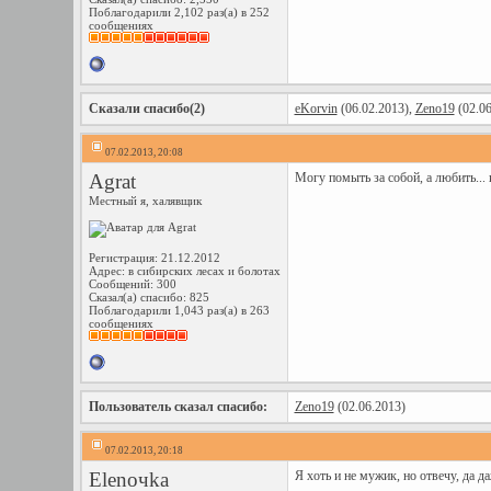
Поблагодарили 2,102 раз(а) в 252
сообщениях
Сказали спасибо(2)
eKorvin
(06.02.2013),
Zeno19
(02.06
07.02.2013, 20:08
Agrat
Могу помыть за собой, а любить... 
Местный я, халявщик
Регистрация: 21.12.2012
Адрес: в сибирских лесах и болотах
Сообщений: 300
Сказал(а) спасибо: 825
Поблагодарили 1,043 раз(а) в 263
сообщениях
Пользователь сказал cпасибо:
Zeno19
(02.06.2013)
07.02.2013, 20:18
Elenoчka
Я хоть и не мужик, но отвечу, да д