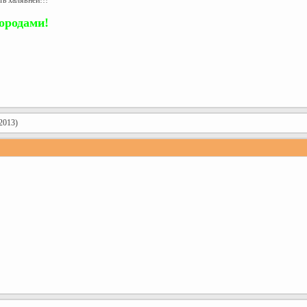
ь халявней!!!
ородами!
2013)