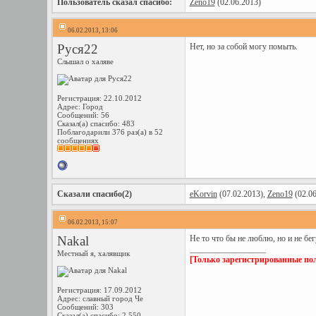
Пользователь сказал cпасибо:
Zeno19
(02.06.2013)
06.02.2013, 13:06
Руся22
Нет, но за собой могу помыть.
Слышал о халяве
Регистрация: 22.10.2012
Адрес: Город
Сообщений: 56
Сказал(а) спасибо: 483
Поблагодарили 376 раз(а) в 52
сообщениях
Сказали спасибо(2)
eKorvin
(07.02.2013),
Zeno19
(02.06
06.02.2013, 15:07
Nakal
Не то что бы не люблю, но и не бег
__________________
Местный я, халявщик
[Только зарегистрированные пол
Регистрация: 17.09.2012
Адрес: славный город Че
Сообщений: 303
Сказал(а) спасибо: 2,550