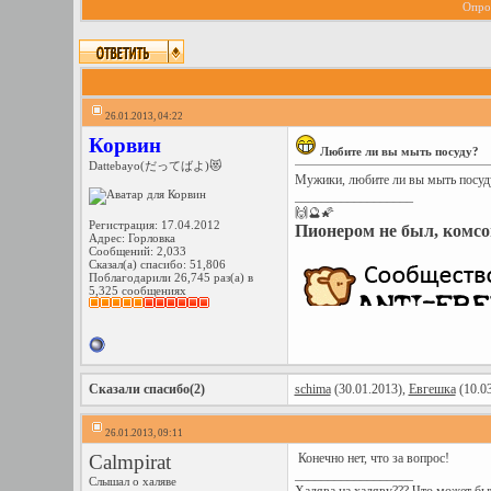
Опрос
26.01.2013, 04:22
Корвин
Любите ли вы мыть посуду?
Dattebayo(だってばよ)😻
Мужики, любите ли вы мыть посуд
__________________
🙌🔮🌠
Регистрация: 17.04.2012
Пионером не был, комсо
Адрес: Горловка
Сообщений: 2,033
Сказал(а) спасибо: 51,806
Поблагодарили 26,745 раз(а) в
5,325 сообщениях
Сказали спасибо(2)
schima
(30.01.2013),
Евгешка
(10.03
26.01.2013, 09:11
Calmpirat
Конечно нет, что за вопрос!
__________________
Слышал о халяве