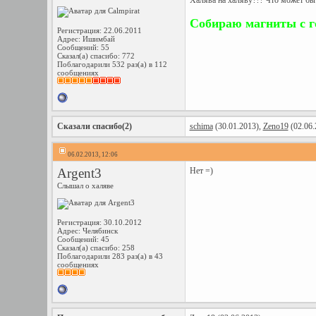
Халява на халяву??? Что может быт
Собираю магниты с г
Регистрация: 22.06.2011
Адрес: Ишимбай
Сообщений: 55
Сказал(а) спасибо: 772
Поблагодарили 532 раз(а) в 112
сообщениях
Сказали спасибо(2)
schima
(30.01.2013),
Zeno19
(02.06.
06.02.2013, 12:06
Argent3
Нет =)
Слышал о халяве
Регистрация: 30.10.2012
Адрес: Челябинск
Сообщений: 45
Сказал(а) спасибо: 258
Поблагодарили 283 раз(а) в 43
сообщениях