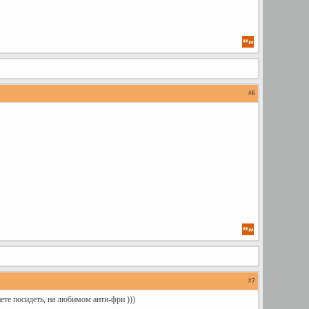
#
6
#
7
нете посидеть, на любимом анти-фри )))