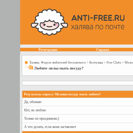
Регистрация
Справка
Халява. Форум любителей бесплатного
>
Болтушка
>
Free Сlubs
>
Мужи
Любите ли вы мыть посуду?
Результаты опроса
: Мужики посуду мыть любите?
Да, обожаю
Нет, не люблю
Только по праздникам;)
А что делать, если жена заставляет