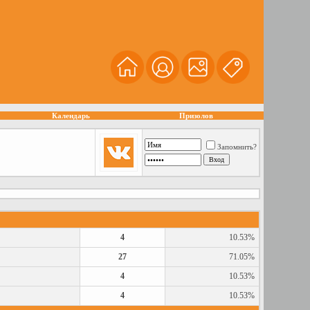
Календарь
Призолов
Запомнить?
4
10.53%
27
71.05%
4
10.53%
4
10.53%