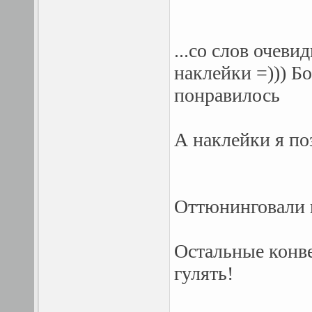
...со слов очев
наклейки =))) Б
понравилось
А наклейки я по
Оттюнинговали к
Остальные конве
гулять!