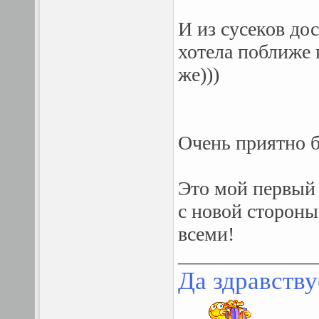
И из сусеков до
хотела поближе 
же)))
Очень приятно б
Это мой первый п
с новой сторон
всеми!
_______________
Да здравству
. .