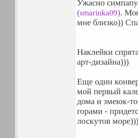
Ужасно симпапу
(
)
. Мо
smarinka09
мне близко)) Сп
Наклейки спрят
арт-дизайна)))
Еще один конве
мой первый кал
дома и змеюк-то
горами - придет
лоскутов море)))