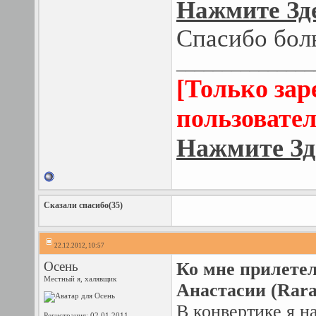
Нажмите Зде
Спасибо бол
_______________
[Только за
пользовател
Нажмите Зд
Сказали спасибо(35)
22.12.2012, 10:57
Осень
Ко мне прилете
Местный я, халявщик
Анастасии (Rara
В конвертике я н
Регистрация: 02.01.2011