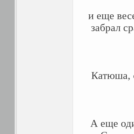
и еще вес
забрал ср
Катюша, 
А еще од