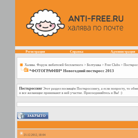
Регистрация
Справка
Администрация
Халява. Форум любителей бесплатного
>
Болтушка
>
Free Сlubs
>
Посткрос
*ФОТОГРАФИИ* Новогодний посткросс 2013
Посткроссинг
Этот раздел посвящён Посткроссингу, а если попросту, то об
и все желающие принимают в ней участие. Присоединяйтесь и Вы! :)
21.12.2012, 18:04