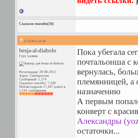
видеть ссылки.
Сказали спасибо(34)
21.12.2012, 19:18
besja-al-diabolo
Пока убегала се
Гуру халявы
почтальонша с ко
вернулась, боль
Регистрация: 29.08.2011
Адрес: Скобаристан
племянницей, а
Сообщений: 1,174
Сказал(а) спасибо: 7,240
Поблагодарили 17,447 раз(а) в
назначению
1,141 сообщениях
А первым попал
конверт с краси
Александры (yoz
остаточки...