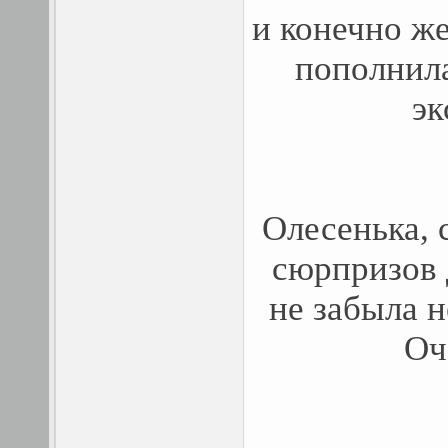
и конечно ж
пополнила
эк
Олесенька, 
сюрпризов 
не забыла н
Оч