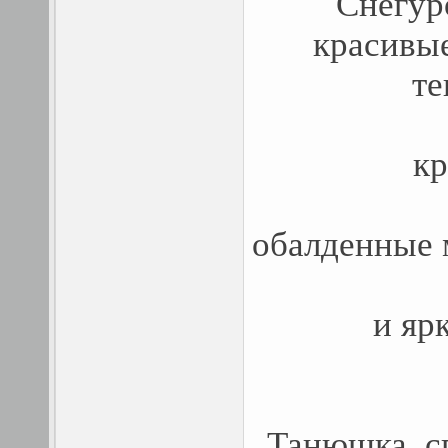
Снегур
красивые
те
кр
обалденные 
и яр
Танюшка, сп