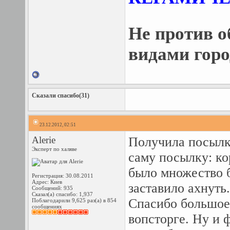
Не против о
видами гор
Сказали спасибо(31)
23.12.2012, 02:51
Alerie
Получила посылку
Эксперт по халяве
саму посылку: ко
было множество б
Регистрация: 30.08.2011
Адрес: Киев
заставило ахнуть
Сообщений: 935
Сказал(а) спасибо: 1,937
Спасибо большое 
Поблагодарили 9,625 раз(а) в 854
сообщениях
вопсторге. Ну и 