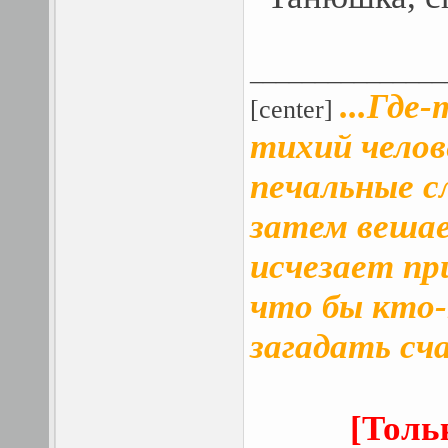
_______________
...Где
[center]
тихий челов
печальные сл
затем вешает
исчезает пр
что бы кто-
загадать сч
[Толь