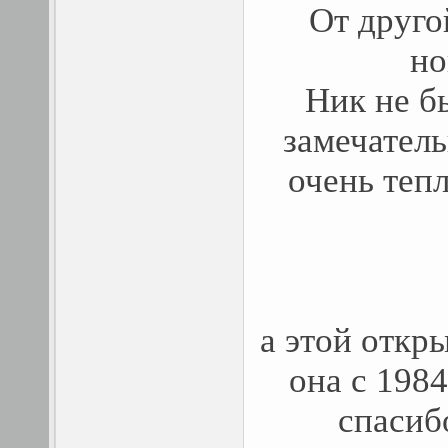
От друго
но
Ник не б
замечатель
очень теп
а этой откр
она с 1984
спасибо