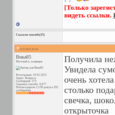
[Только зарегис
видеть ссылки.
Сказали спасибо(35)
22.12.2012, 02:16
Вика85
Получила не
Местный я, халявщик
Увидела сумо
Регистрация: 10.02.2012
очень хотела
Адрес: Беларусь
Сообщений: 273
Сказал(а) спасибо: 6,677
столько пода
Поблагодарили 3,128 раз(а) в 292
сообщениях
свечка, шоко
открыточка