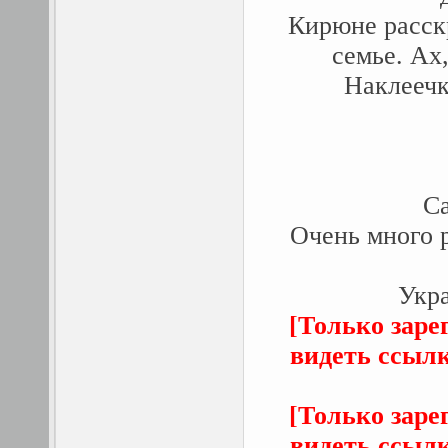
Кирюне расск
семье. Ах
Наклеечк
Са
Очень много 
Укра
[Только заре
видеть ссыл
[Только заре
видеть ссыл