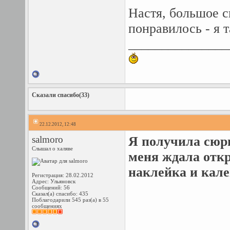
Настя, большое с
понравилось - я 
_______________
Сказали спасибо(33)
22.12.2012, 12:48
salmoro
Я получила сюр
Слышал о халяве
меня ждала отк
наклейка и кале
Регистрация: 28.02.2012
Адрес: Ульяновск
Сообщений: 56
Сказал(а) спасибо: 435
Поблагодарили 545 раз(а) в 55
сообщениях