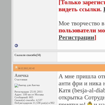
[Только зарегис
видеть ссылки.
Мое творчество в
пользователи мо
Регистрации
]
Сказали спасибо(34)
16.12.2012, 02:42
Анечка
А мне пришла отк
Счастливая
анти фри и ника 
Катя (besja-al-di
Регистрация: 25.01.2011
Адрес: 100 км от Москвы
открытка Сотрудн
Сообщений: 665
Сказал(а) спасибо: 4,537
приятные!
и на
Поблагодарили 11,538 раз(а) в 902