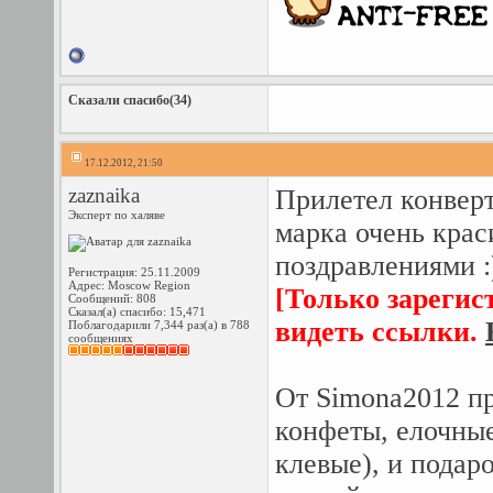
Сказали спасибо(34)
17.12.2012, 21:50
zaznaika
Прилетел конверт
Эксперт по халяве
марка очень крас
поздравлениями :
Регистрация: 25.11.2009
Адрес: Moscow Region
[Только зарегис
Сообщений: 808
Сказал(а) спасибо: 15,471
видеть ссылки.
Поблагодарили 7,344 раз(а) в 788
сообщениях
От Simona2012 пр
конфеты, елочные
клевые), и подар