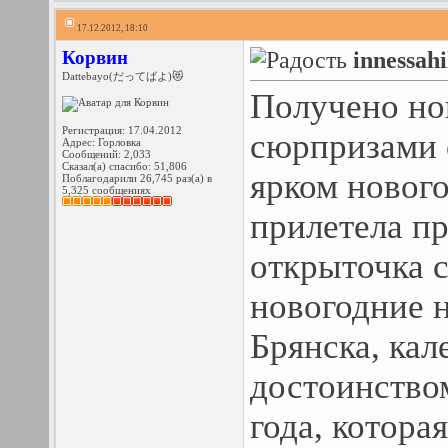
17.12.2012, 18:10
Корвин
innessah
Dattebayo(だってばよ)😻
Получено но
Регистрация: 17.04.2012
сюрпризами 
Адрес: Горловка
Сообщений: 2,033
Сказал(а) спасибо: 51,806
ярком нового
Поблагодарили 26,745 раз(а) в
5,325 сообщениях
прилетела п
открыточка 
новогодние н
Брянска, кал
достоинство
года, котора