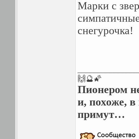
Марки с зве
симпатичные
снегурочка!
_______________
🙌🔮🌠
Пионером н
и, похоже, 
примут…