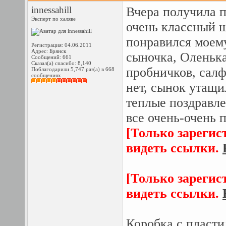
innessahill
Вчера получила 
Эксперт по халяве
очень классный 
понравился моему
Регистрация: 04.06.2011
Адрес: Брянск
сыночка, Оленька
Сообщений: 661
Сказал(а) спасибо: 8,140
пробничков, салф
Поблагодарили 5,747 раз(а) в 668
сообщениях
нет, сынок утащи
теплые поздравле
все очень-очень 
[Только зарегис
видеть ссылки.
[Только зарегис
видеть ссылки.
Коробка с пласти