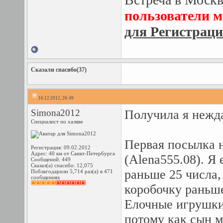
пользователи м
для Регистрац
Сказали спасибо(37)
16.12.2012, 20:49
Simona2012
Получила я нежд
Специалист по халяве
Первая посылка 
Регистрация: 09.02.2012
Адрес: 40 км от Санкт-Петербурга
(Alena555.08). Я 
Сообщений: 449
Сказал(а) спасибо: 12,075
раньше 25 числа,
Поблагодарили 5,714 раз(а) в 471
сообщениях
коробочку раньше
Елочные игрушки 
потому как сын м