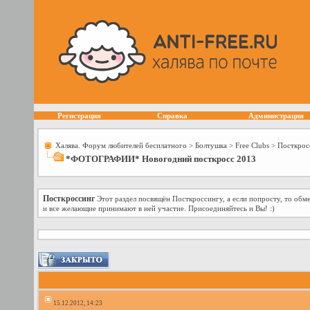
Регистрация
Справка
Администрация
Халява. Форум любителей бесплатного
>
Болтушка
>
Free Сlubs
>
Посткрос
*ФОТОГРАФИИ* Новогодний посткросс 2013
Посткроссинг
Этот раздел посвящён Посткроссингу, а если попросту, то об
и все желающие принимают в ней участие. Присоединяйтесь и Вы! :)
15.12.2012, 14:23