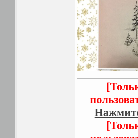
_______________
[Толь
пользова
Нажмите
[Толь