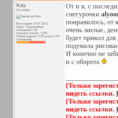
Katy
От и я, с послед
Постоялец
снегурочки
alyoo
понравилось, от 
Регистрация: 19.07.2012
Адрес: Украина,Киев
очень милые, ден
Сообщений: 126
Сказал(а) спасибо: 1,095
будет прикол для 
Поблагодарили 1,128 раз(а) в 181
сообщениях
подумала рисован
И конечно не заб
и с оборота
_______________
[Только зарегис
видеть ссылки.
[Только зарегис
видеть ссылки.
[Только зарегис