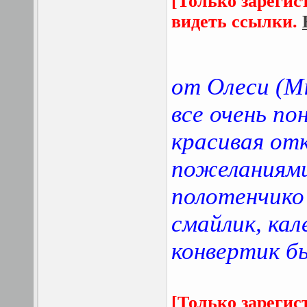
[Только зарегис
видеть ссылки.
от Олеси (Mi
все очень по
красивая от
пожеланиями
полотенчико
смайлик, кал
конвертик бы
[Только зарегис