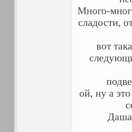
Много-мног
сл
адости, о
вот так
следующи
подве
ой, ну а эт
с
Даша 