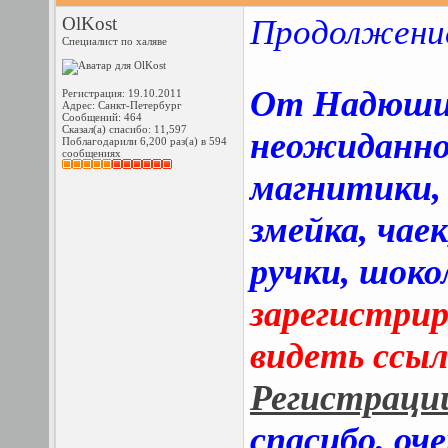
OlKost
П
родо
лжени
Специалист по халяве
От На
д
юши
Регистрация: 19.10.2011
Адрес: Санкт-Петербург
Сообщений: 464
Сказал(а) спасибо: 11,597
неожиданно,
Поблагодарили 6,200 раз(а) в 594
сообщениях
магнитики,
змейка, чаек
ручки, шок
зарегистри
видеть ссы
Регистраци
спасибо
,
оче