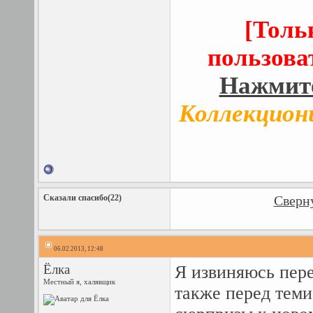
[Толь
пользова
Нажмите
Коллекцион
Сказали спасибо(22)
Сверну
06.02.2013, 12:48
Ёлка
Я извиняюсь пере
Местный я, халявщик
также перед теми