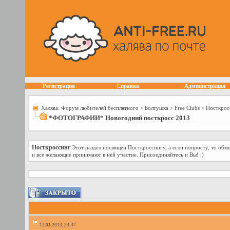
Регистрация
Справка
Администрация
Халява. Форум любителей бесплатного
>
Болтушка
>
Free Сlubs
>
Посткрос
*ФОТОГРАФИИ* Новогодний посткросс 2013
Посткроссинг
Этот раздел посвящён Посткроссингу, а если попросту, то об
и все желающие принимают в ней участие. Присоединяйтесь и Вы! :)
12.01.2013, 23:47