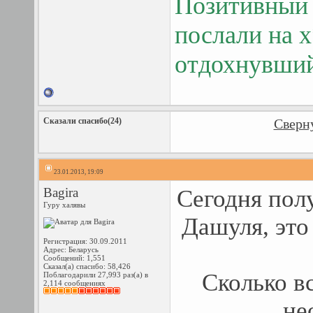
Позитивный ч
послали на х
отдохнувший
Сказали спасибо(24)
Сверну
23.01.2013, 19:09
Bagira
Сегодня пол
Гуру халявы
Дашуля, это
Регистрация: 30.09.2011
Адрес: Беларусь
Сообщений: 1,551
Сказал(а) спасибо: 58,426
Cколько в
Поблагодарили 27,993 раз(а) в
2,114 сообщениях
не