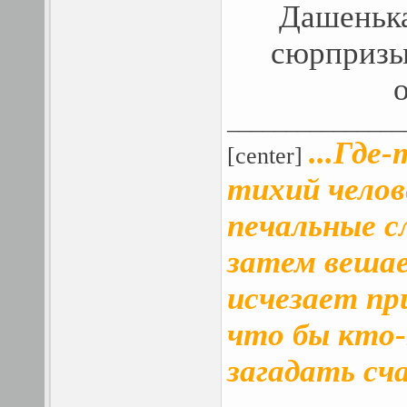
Дашенька
сюрпризы
_______________
...Где
[center]
тихий челов
печальные сл
затем вешает
исчезает пр
что бы кто-
загадать сч