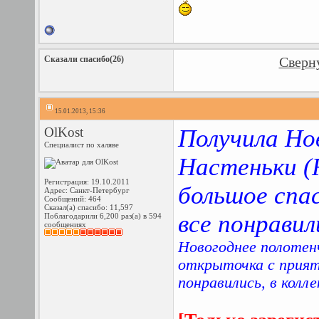
Сказали спасибо(26)
Сверну
15.01.2013, 15:36
OlKost
Получила
Н
о
Специалист по халяве
Настеньки (R
Регистрация: 19.10.2011
большое спа
Адрес: Санкт-Петербург
Сообщений: 464
Сказал(а) спасибо: 11,597
все понравил
Поблагодарили 6,200 раз(а) в 594
сообщениях
Новогоднее полотенч
открыточка с прия
понравились
, в колл
е