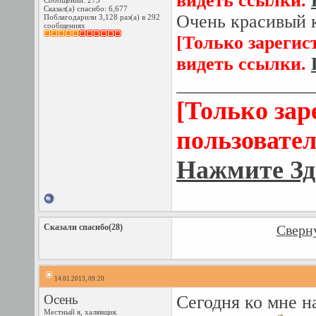
видеть ссылки.
Сообщений: 273
Сказал(а) спасибо: 6,677
Очень красивый 
Поблагодарили 3,128 раз(а) в 292
сообщениях
[Только зарегис
видеть ссылки.
_______________
[Только за
пользовател
Нажмите Зд
Сказали спасибо(28)
Сверну
14.01.2013, 09:20
Осень
Сегодня ко мне н
Местный я, халявщик