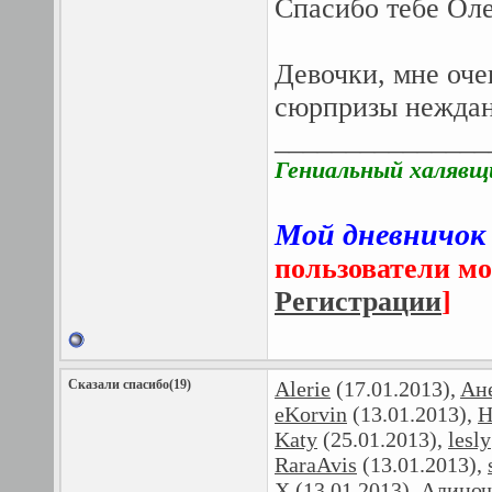
Спасибо тебе Оле
Девочки, мне оче
сюрпризы неждан
_______________
Гениальный халявщ
Мой дневничок
пользователи мо
Регистрации
]
Сказали спасибо(19)
Alerie
(17.01.2013),
Aн
eKorvin
(13.01.2013),
H
Katy
(25.01.2013),
lesly
RaraAvis
(13.01.2013),
X
(13.01.2013),
Алиноч