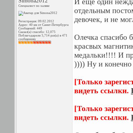
Simona2012
И еще один нежд
Специалист по халяве
отдельным постом
девочек, и не мо
Регистрация: 09.02.2012
Адрес: 40 км от Санкт-Петербурга
Сообщений: 449
Сказал(а) спасибо: 12,075
Олечка спасибо б
Поблагодарили 5,714 раз(а) в 471
сообщениях
красвых магнитик
медальки!!!! И п
)))) Ну и конечн
[Только зарегис
видеть ссылки.
[Только зарегис
видеть ссылки.