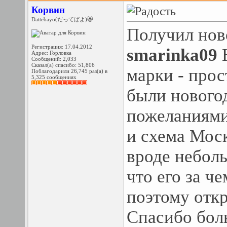
Корвин
Dattebayo(だってばよ)😻
Получил нов
Регистрация: 17.04.2012
smarinka09
Н
Адрес: Горловка
Сообщений: 2,033
Сказал(а) спасибо: 51,806
марки - прос
Поблагодарили 26,745 раз(а) в
5,325 сообщениях
были новогод
пожеланиями
и схема Мос
вроде небол
что его за ч
поэтому отк
Спасибо бол