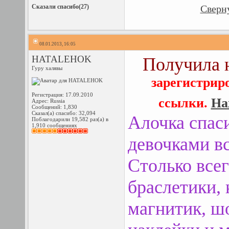
Сказали спасибо(27)
Сверну
08.01.2013, 16:05
HATALEHOK
Получила 
Гуру халявы
зарегистрир
Регистрация: 17.09.2010
ссылки.
На
Адрес: Russia
Сообщений: 1,830
Сказал(а) спасибо: 32,094
Алочка спаси
Поблагодарили 19,582 раз(а) в
1,910 сообщениях
девочками вс
Столько всег
браслетики,
магнитик, шо