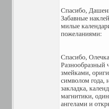
Спасибо, Дашень
Забавные накле
милые календар
пожеланиями:
Спасибо, Олечка
Разнообразный 
змейками, ориги
символом года, 
закладка, кален
магнитики, оди
ангелами и отк