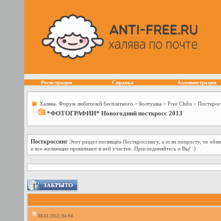
Регистрация
Справка
Администрация
Халява. Форум любителей бесплатного
>
Болтушка
>
Free Сlubs
>
Посткрос
*ФОТОГРАФИИ* Новогодний посткросс 2013
Посткроссинг
Этот раздел посвящён Посткроссингу, а если попросту, то об
и все желающие принимают в ней участие. Присоединяйтесь и Вы! :)
08.01.2013, 04:04