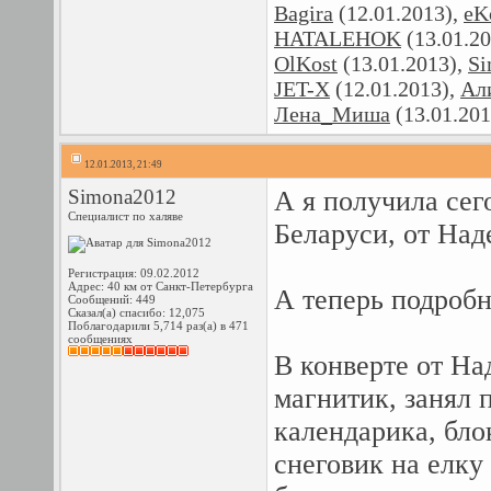
Bagira
(12.01.2013),
eK
HATALEHOK
(13.01.2
OlKost
(13.01.2013),
Si
JET-X
(12.01.2013),
Ал
Лена_Миша
(13.01.201
12.01.2013, 21:49
Simona2012
А я получила сег
Специалист по халяве
Беларуси, от Над
Регистрация: 09.02.2012
Адрес: 40 км от Санкт-Петербурга
А теперь подроб
Сообщений: 449
Сказал(а) спасибо: 12,075
Поблагодарили 5,714 раз(а) в 471
сообщениях
В конверте от На
магнитик, занял 
календарика, бло
снеговик на елку