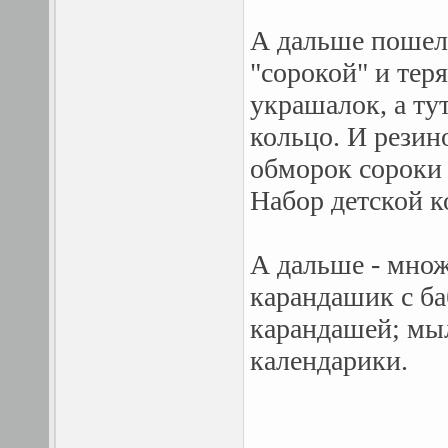
А дальше пошел 
"сорокой" и тер
украшалок, а тут
кольцо. И резино
обморок сороки 
Набор детской к
А дальше - множ
карандашик с ба
карандашей; мыл
календарики.