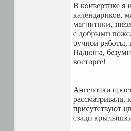
В конвертике я 
календариков, м
магнитики, звезд
с добрыми пожел
ручной работы, 
Надюша, безумно
восторге!
Ангелочки прост
рассматривала,
присутствуют цв
сзади крылышк