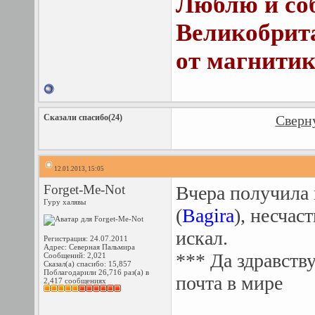
Люблю и соб
Великобрит
от магнитик
Сказали спасибо(24)
Сверну
12.01.2013, 15:05
Forget-Me-Nоt
Вчера получила
Гуру халявы
(
Bagira
), несчас
искал.
Регистрация: 24.07.2011
Адрес: Северная Пальмира
*** Да здравству
Сообщений: 2,021
Сказал(а) спасибо: 15,857
Поблагодарили 26,716 раз(а) в
почта в мире
2,417 сообщениях