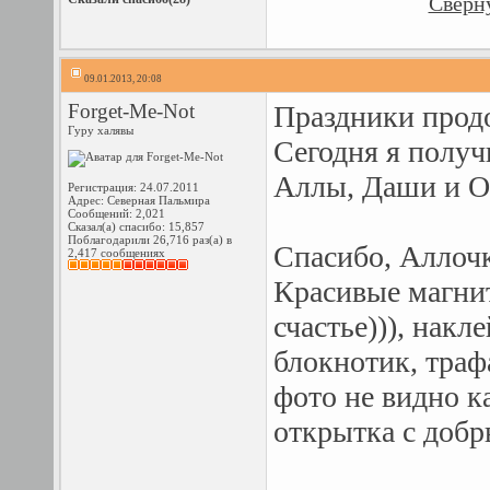
Сверну
09.01.2013, 20:08
Forget-Me-Nоt
Праздники продо
Гуру халявы
Сегодня я получ
Аллы, Даши и 
Регистрация: 24.07.2011
Адрес: Северная Пальмира
Сообщений: 2,021
Сказал(а) спасибо: 15,857
Поблагодарили 26,716 раз(а) в
Спасибо, Аллочк
2,417 сообщениях
Красивые магнит
счастье))), нак
блокнотик, траф
фото не видно ка
открытка с доб