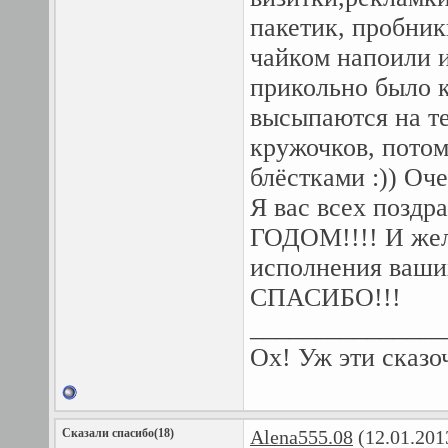
пакетик, пробни
чайком напоили и
прикольно было к
высыпаются на те
кружочков, потом
блёстками :)) Оче
Я вас всех позд
ГОДОМ!!!! И жела
исполнения ваших
СПАСИБО!!!
_______________
Ох! Уж эти сказо
Сказали спасибо(18)
Alena555.08
(12.01.201