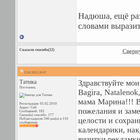
Надюша, ещё ра
словами выразит
Сказали спасибо(22)
Сверну
12.01.2013, 18:47
Татика
Здравствуйте мои
Постоялец
Bagira, Nataleno
мама Марина!!! В
Регистрация: 05.02.2010
Адрес: Спб
пожелания и заме
Сообщений: 185
Сказал(а) спасибо: 177
целости и сохран
Поблагодарили 546 раз(а) в 110
сообщениях
календарики, нак
визитки,рекламк