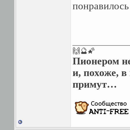
понравилось
_______________
🙌🔮🌠
Пионером н
и, похоже, 
примут…