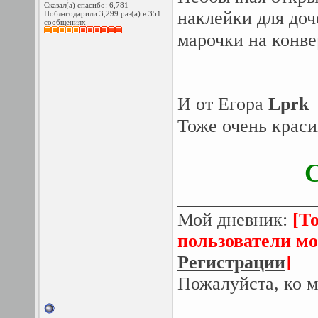
Сказал(а) спасибо: 6,781
наклейки для до
Поблагодарили 3,299 раз(а) в 351
сообщениях
марочки на конв
И от Егора
Lprk
Тоже очень краси
С
_______________
Мой дневник:
[Т
пользователи мо
Регистрации
]
Пожалуйста, ко м