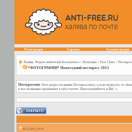
Регистрация
Справка
Администрация
Халява. Форум любителей бесплатного
>
Болтушка
>
Free Сlubs
>
Посткрос
*ФОТОГРАФИИ* Новогодний посткросс 2013
Посткроссинг
Этот раздел посвящён Посткроссингу, а если попросту, то об
и все желающие принимают в ней участие. Присоединяйтесь и Вы! :)
05.12.2012, 13:54