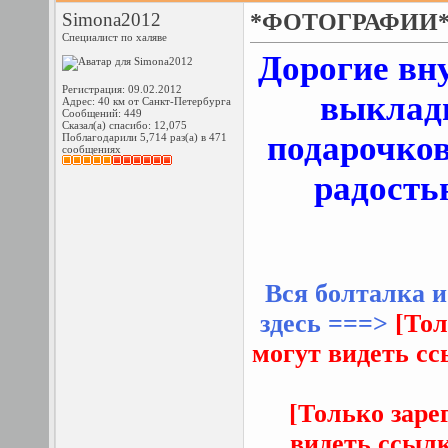
Simona2012
*ФОТОГРАФИИ* Н
Специалист по халяве
Дорогие вну
Регистрация: 09.02.2012
выклад
Адрес: 40 км от Санкт-Петербурга
Сообщений: 449
Сказал(а) спасибо: 12,075
подарочков
Поблагодарили 5,714 раз(а) в 471
сообщениях
радость
Вся болталка и
здесь ===>
[Тол
могут видеть с
[Только заре
видеть ссыл