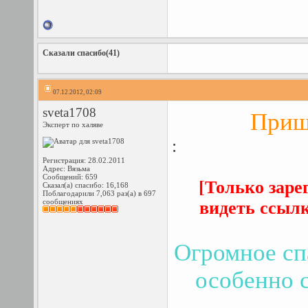
Сказали спасибо(41)
07.12.2012, 02:09
sveta1708
Приш
Эксперт по халяве
:
Регистрация: 28.02.2011
Адрес: Вязьма
Сообщений: 659
[Только заре
Сказал(а) спасибо: 16,168
Поблагодарили 7,063 раз(а) в 697
сообщениях
видеть ссыл
Огромное сп
особенно 