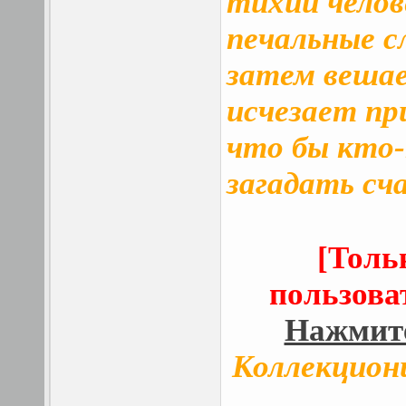
тихий челов
печальные сл
затем вешает
исчезает пр
что бы кто-
загадать сч
[Толь
пользова
Нажмите
Коллекцион