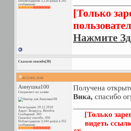
_______________
Поблагодарили 3,128 раз(а) в 292
сообщениях
[Только за
пользовател
Нажмите Зд
Сказали спасибо(38)
05.12.2012, 16:00
Аннушка100
Получена открыт
Специалист по халяве
Вика,
спасибо о
_______________
Регистрация: 20.12.2010
Адрес: Беларусь, Витебск
[Только заре
Сообщений: 383
Сказал(а) спасибо: 450
видеть ссыл
Поблагодарили 3,344 раз(а) в 352
сообщениях