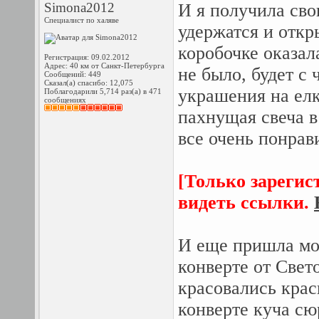
Simona2012
И я получила сво
Специалист по халяве
удержатся и откр
коробочке оказал
Регистрация: 09.02.2012
Адрес: 40 км от Санкт-Петербурга
не было, будет с
Сообщений: 449
Сказал(а) спасибо: 12,075
украшения на елк
Поблагодарили 5,714 раз(а) в 471
сообщениях
пахнущая свеча в
все очень понрав
[Только зарегис
видеть ссылки.
И еще пришла моя
конверте от Свет
красовались крас
конверте куча сю