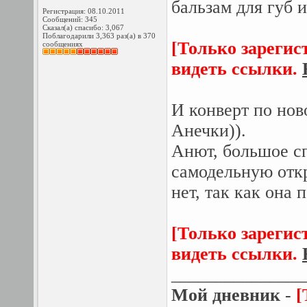
бальзам для губ 
Регистрация: 08.10.2011
Сообщений: 345
Сказал(а) спасибо: 3,067
Поблагодарили 3,363 раз(а) в 370
[Только зарегис
сообщениях
видеть ссылки.
И конверт по нов
Анечки)).
Анют, большое сп
самодельную откр
нет, так как она 
[Только зарегис
видеть ссылки.
_______________
Мой дневник
-
[