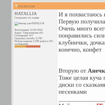
10.12.2012, 15:00
HATALLIA
И я похвастаюсь
Специалист по халяве
Первую получила
Очень много всег
Регистрация: 22.04.2010
Адрес: Свердловская обл.
понравились сили
Сообщений: 417
Сказал(а) спасибо: 6,781
клубнички, дочка
Поблагодарили 3,299 раз(а) в 351
сообщениях
конечно, конфет
Вторую от
Анеч
Тоже целая куча 
диски со сказка
песенками
_______________