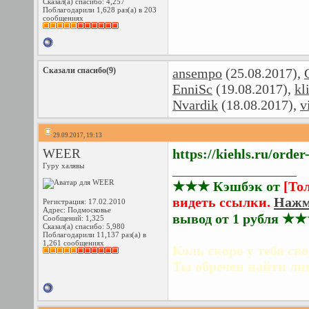
Сказал(а) спасибо: 4,257
Поблагодарили 1,628 раз(а) в 203
сообщениях
Сказали спасибо(9)
ansempo
(25.08.2017),
EnniSc
(19.08.2017),
kl
Nvardik
(18.08.2017),
v
29.09.2017, 19:13
WEER
https://kiehls.ru/orde
Гуру халявы
__________________
★★★ Кэшбэк от
[То
видеть ссылки.
Нажм
Регистрация: 17.02.2010
Адрес: Подмосковье
вывод от 1 рубля ★
Сообщений: 1,325
Сказал(а) спасибо: 5,980
Поблагодарили 11,137 раз(а) в
1,261 сообщениях
Коль скоро у тебя сво
Ты обречен найти лиш