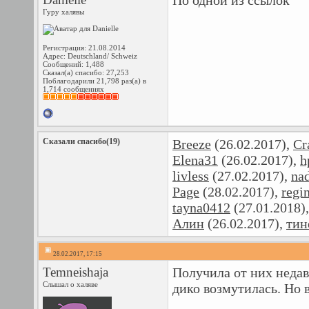
По одной из ссылок
Гуру халявы
Регистрация: 21.08.2014
Адрес: Deutschland/ Schweiz
Сообщений: 1,488
Сказал(а) спасибо: 27,253
Поблагодарили 21,798 раз(а) в
1,714 сообщениях
Сказали спасибо(19)
Breeze
(26.02.2017),
Cr
Elena31
(26.02.2017),
h
livless
(27.02.2017),
na
Page
(28.02.2017),
regi
tayna0412
(27.01.2018)
Алин
(26.02.2017),
тин
28.02.2017, 17:15
Temneishaja
Получила от них недав
Слышал о халяве
дико возмутилась. Но 