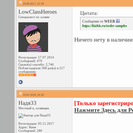
29.09.2017, 22:39
LowClassHeroes
Цитата:
Специалист по халяве
Сообщение от
WEER
https://kiehls.ru/order-samples
Ничего нету в наличи
Регистрация: 17.07.2014
Сообщений: 479
Сказал(а) спасибо: 2,746
Поблагодарили 568 раз(а) в 217
сообщениях
19.01.2018, 19:20
Надя33
[Только зарегистрир
Местный я, халявщик
Нажмите Здесь для Р
Регистрация: 05.11.2017
Адрес: Киев
Сообщений: 280