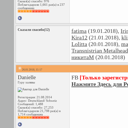
Сказал(а) спасибо: 976
Поблагодарили 1,661 раз(а) в 237
сообщениях
Сказали спасибо(12)
fatima
(19.01.2018),
Ir
Kira12
(21.01.2018),
kl
Lolitta
(20.01.2018),
ma
Transnistrian Metalhead
никитаМ
(20.01.2018)
26.01.2018, 15:17
Danielle
FB
[Только зарегист
Гуру халявы
Нажмите Здесь для Р
Регистрация: 21.08.2014
Адрес: Deutschland/ Schweiz
Сообщений: 1,488
Сказал(а) спасибо: 27,253
Поблагодарили 21,798 раз(а) в
1,714 сообщениях