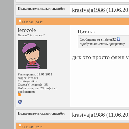
Пользователь сказал cпасибо:
krasivaja1986
(11.06.20
06.03.2011, 04:17
lezozole
Цитата:
Халява? А что это?
Сообщение от
shahter32
требует закачать программу
дык это просто флеш у
Регистрация: 31.01.2011
Адрес: Италия
Сообщений: 9
Сказал(а) спасибо: 25
Поблагодарили 29 раз(а) в 5
сообщениях
Пользователь сказал cпасибо:
krasivaja1986
(11.06.20
26.05.2011, 02:09