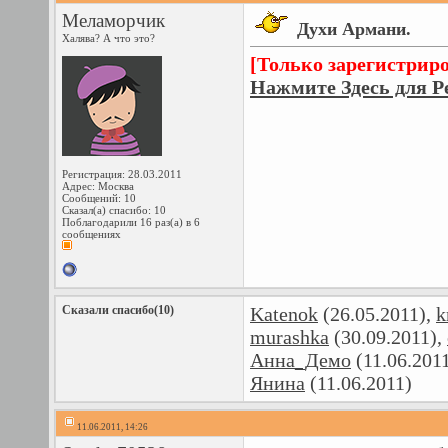
Меламорчик
Духи Армани.
Халява? А что это?
[Только зарегистрир
Нажмите Здесь для Р
Регистрация: 28.03.2011
Адрес: Москва
Сообщений: 10
Сказал(а) спасибо: 10
Поблагодарили 16 раз(а) в 6
сообщениях
Сказали спасибо(10)
Katenok
(26.05.2011),
k
murashka
(30.09.2011),
Анна_Демо
(11.06.201
Янина
(11.06.2011)
11.06.2011, 14:26