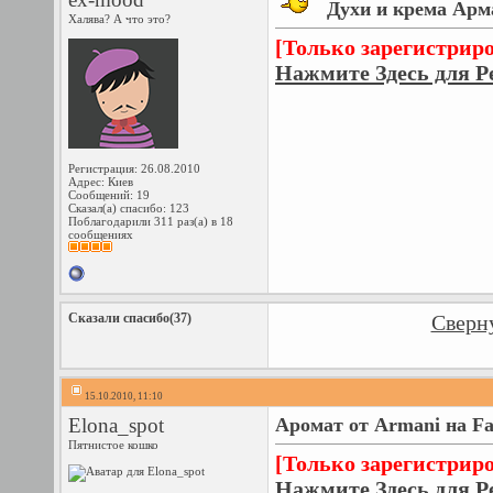
Духи и крема Арм
Халява? А что это?
[Только зарегистрир
Нажмите Здесь для Р
Регистрация: 26.08.2010
Адрес: Киев
Сообщений: 19
Сказал(а) спасибо: 123
Поблагодарили 311 раз(а) в 18
сообщениях
Сказали спасибо(37)
Сверну
15.10.2010, 11:10
Elona_spot
Аромат от Armani на F
Пятнистое кошко
[Только зарегистрир
Нажмите Здесь для Р