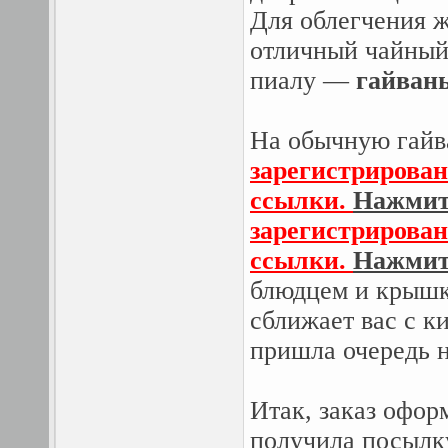
Для облегчения 
отличный чайный
пиалу —
гайвань
На обычную гайва
зарегистрирован
ссылки.
Нажмите
зарегистрирован
ссылки.
Нажмите
блюдцем и крышко
сближает вас с к
пришла очередь н
Итак, заказ офор
получила посылку