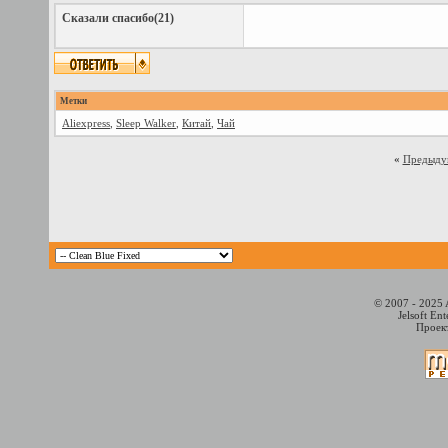
Сказали спасибо(21)
Метки
Aliexpress
,
Sleep Walker
,
Китай
,
Чай
«
Предыду
© 2007 - 2025 
Jelsoft En
Проект