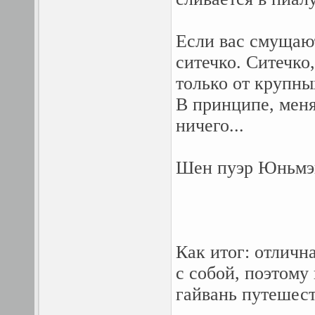
Если вас смущают
ситечко. Ситечко
только от крупны
В принципе, меня
ничего...
Шен пуэр Юньмэй
Как итог: отличн
с собой, поэтому
гайвань путешес