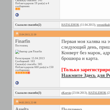
Сказал(а) спасибо: 145
Поблагодарили 19 раз(а) в 4
сообщениях
Сказали спасибо(2)
HATALEHOK
(11.04.2013),
veroni4kali
23.04.2013, 22:39
Finarfin
Первая моя халява на 
Постоялец
следующий день, пришл
Конверт без марок, ад
брошюра и карта.
Регистрация: 15.04.2013
Сообщений: 163
Сказал(а) спасибо: 585
Поблагодарили 660 раз(а) в 150
[Только зарегистрир
сообщениях
Нажмите Здесь для Р
Сказали спасибо(3)
eKorvin
(23.04.2013),
HATALEHOK
(2
04.05.2013, 22:08
Asselta
Получено