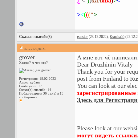
¿
<
°
)
)
хал
ява
)
>
<
>
<
(
(
(
"
>
Сказали спасибо(3)
gansior
(23.12.2022),
Ksucha55
(22.12.2
25.12.2022, 06:23
grover
А мне вот чё написали
Халява? А что это?
Dear Druzhinin Vitaly
Thank you for your reque
post from Finland to Ru
Регистрация: 18.02.2022
Адрес: кубань
You can look at our elec
Сообщений: 17
Сказал(а) спасибо: 14
зарегистрированные 
Поблагодарили 36 раз(а) в 13
сообщениях
Здесь для Регистрац
Please look at our webs
могут видеть ссылки