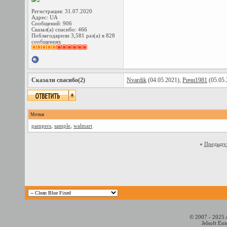
Регистрация: 31.07.2020
Адрес: UA
Сообщений: 906
Сказал(а) спасибо: 466
Поблагодарили 3,581 раз(а) в 828
сообщениях
Сказали спасибо(2)
Nvardik
(04.05.2021),
Ричи1981
(05.05.
Метки
pampers
,
sample
,
walmart
«
Предыду
© 2007 - 2025 
Jelsoft En