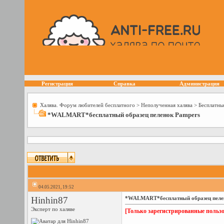
Регистрация
Справка
Администрация
Халява. Форум любителей бесплатного
>
Неполученная халява
>
Бесплатны
*WALMART*бесплатный образец пеленок Pampers
04.05.2021, 19:52
Hinhin87
*WALMART*бесплатный образец пеле
Эксперт по халяве
[Только зарегистрированные пользо