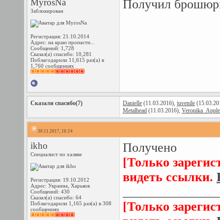
MyrosNa
Получил брошюры
Заблокирован
Регистрация: 21.10.2014
Адрес: на краю пропасти...
Сообщений: 1,728
Сказал(а) спасибо: 10,281
Поблагодарили 11,615 раз(а) в
1,760 сообщениях
Сказали спасибо(7)
Danielle
(11.03.2016),
juvenile
(15.03.20
Metalhead
(11.03.2016),
Veronika_Apple
30.11.2017, 16:24
ikho
Получено
Специалист по халяве
[Только зарегис
видеть ссылки.
Регистрация: 19.10.2012
Адрес: Украина, Харьков
_______________
Сообщений: 430
Сказал(а) спасибо: 64
[Только зарегис
Поблагодарили 1,165 раз(а) в 308
сообщениях