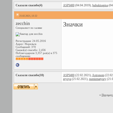
Сказали спасибо(4)
ASPI400
(04.04.2019),
bubukisapisa
(04
21.02.2021, 13:22
zecchin
Значки
Специалист по халяве
Регистрация: 24.05.2016
Адрес: Норильск
Сообщений: 370
Сказал(а) спасибо: 2,456
Поблагодарили 3,357 раз(а) в 375
сообщениях
Сказали спасибо(10)
ASPI400
(22.02.2021),
Astronom
(22.02
gryzya
(21.02.2021),
numizmatyury
(21.
«
Предыду