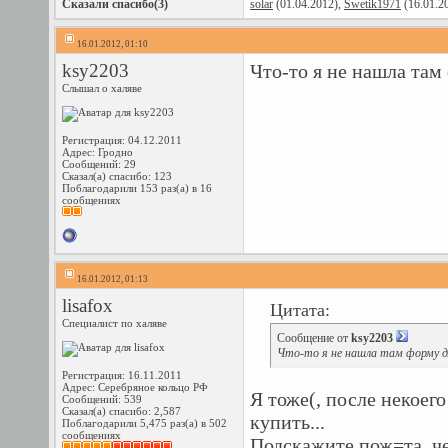
Сказали спасибо(3)
solar
(01.04.2012),
Swetik1971
(16.01.2
16.01.2012, 01:10
ksy2203
Что-то я не нашла там
Слышал о халяве
Регистрация: 04.12.2011
Адрес: Гродно
Сообщений: 29
Сказал(а) спасибо: 123
Поблагодарили 153 раз(а) в 16
сообщениях
16.01.2012, 01:13
lisafox
Цитата:
Специалист по халяве
Сообщение от
ksy2203
Что-то я не нашла там форму дл
Регистрация: 16.11.2011
Адрес: Серебряное кольцо РФ
Я тоже(, после некоег
Сообщений: 539
Сказал(а) спасибо: 2,587
купить...
Поблагодарили 5,475 раз(а) в 502
сообщениях
Подскажите пож=та, че