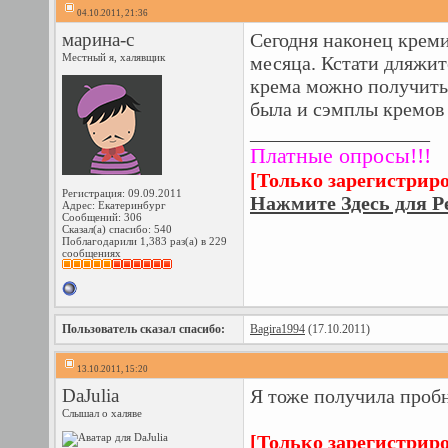
04.10.2011, 21:36
марина-с
Сегодня наконец креми
Местный я, халявщик
месяца. Кстати дляжит
крема можно получить 
была и сэмплы кремов 
__________________
Платные опросы!!!
[Только зарегистрир
Регистрация: 09.09.2011
Нажмите Здесь для Р
Адрес: Екатеринбург
Сообщений: 306
Сказал(а) спасибо: 540
Поблагодарили 1,383 раз(а) в 229
сообщениях
Пользователь сказал cпасибо:
Bagira1994
(17.10.2011)
13.10.2011, 15:20
DaJulia
Я тоже получила пробн
Слышал о халяве
[Только зарегистрир