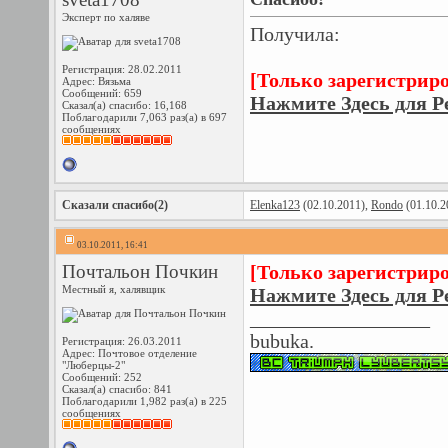
Эксперт по халяве
Получила:
Регистрация: 28.02.2011
[Только зарегистрир
Адрес: Вязьма
Сообщений: 659
Нажмите Здесь для Р
Сказал(а) спасибо: 16,168
Поблагодарили 7,063 раз(а) в 697
сообщениях
Сказали спасибо(2)
Elenka123
(02.10.2011),
Rondo
(01.10.2
03.10.2011, 16:41
Почтальон Почкин
[Только зарегистрир
Местный я, халявщик
Нажмите Здесь для Р
__________________
bubuka.
Регистрация: 26.03.2011
Адрес: Почтовое отделение
"Люберцы-2"
Сообщений: 252
Сказал(а) спасибо: 841
Поблагодарили 1,982 раз(а) в 225
сообщениях