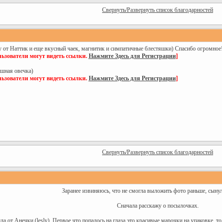
Свернуть/Развернуть список благодарностей
от Наттик и еще вкусный чаек, магнитик и симпатичные блестяшки) Спасибо огромное
ьзователи могут видеть ссылки.
Нажмите Здесь для Регистрации
]
ишная овечка)
ьзователи могут видеть ссылки.
Нажмите Здесь для Регистрации
]
Свернуть/Развернуть список благодарностей
Заранее извиняюсь, что не смогла выложить фото раньше, сынуля
Сначала расскажу о посылочках.
а от Анечки (lesly). Первое что попалось на глаза это красивые марочки на упаковке, то