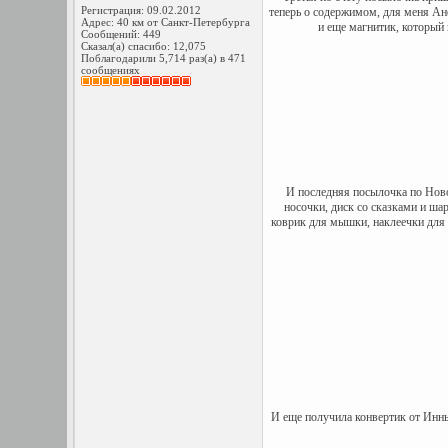
Регистрация: 09.02.2012
теперь о содержимом, для меня Ане
Адрес: 40 км от Санкт-Петербурга
и еще магнитик, который
Сообщений: 449
Сказал(а) спасибо: 12,075
Поблагодарили 5,714 раз(а) в 471
сообщениях
И последняя посылочка по Ново
носочки, диск со сказками и ша
коврик для мышки, наклеечки для т
И еще получила конвертик от Инны 