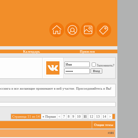
Календарь
Призолов
Запомнить?
оссинга и все желающие принимают в ней участие. Присоединяйтесь и Вы!
Страница 11 из 14
«
Первая
<
7
8
9
10
11
12
13
14
>
Опции темы
#
101