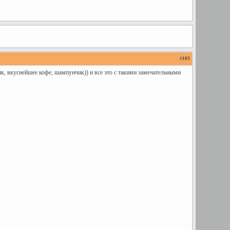
#
103
к, вкуснейшее кофе, шампунчик)) и все это с такими замечательными