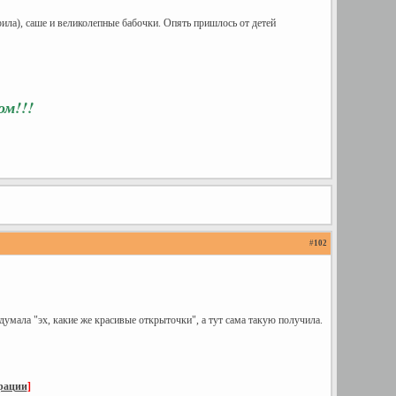
рила), саше и великолепные бабочки. Опять пришлось от детей
ом!!!
#
102
 думала "эх, какие же красивые открыточки", а тут сама такую получила.
трации
]