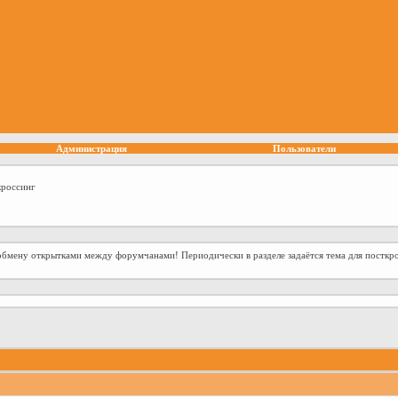
Администрация
Пользователи
россинг
 обмену открытками между форумчанами! Периодически в разделе задаётся тема для посткр