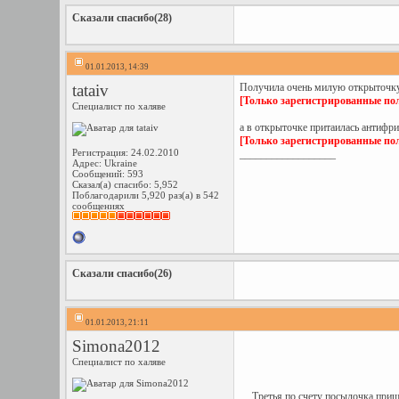
Сказали спасибо(28)
01.01.2013, 14:39
tataiv
Получила очень милую открыточку 
[Только зарегистрированные пол
Специалист по халяве
а в открыточке притаилась антифр
[Только зарегистрированные пол
Регистрация: 24.02.2010
__________________
Адрес: Ukraine
Сообщений: 593
Сказал(а) спасибо: 5,952
Поблагодарили 5,920 раз(а) в 542
сообщениях
Сказали спасибо(26)
01.01.2013, 21:11
Simona2012
Специалист по халяве
Третья по счету посылочка пришл