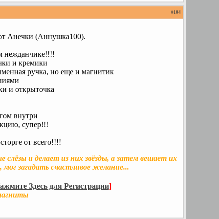
#
104
от Анечки (Аннушка100).
м нежданчике!!!!
чки и кремики
 именная ручка, но еще и магнитик
ниями
ки и открыточка
егом внутри
кцию, супер!!!
торге от всего!!!!
 слёзы и делает из них звёзды, а затем вешает их
, мог загадать счастливое желание...
ажмите Здесь для Регистрации
]
 магниты