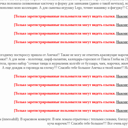
чка положила силиконовые кисточку и форму для запекания (давно о такой мечтала), нов
 пополнил мою коллекцию. А для сыночка игрушку Lego, точнее машинку и фигурку!! Сп
[Только зарегистрированные пользователи могут видеть ссылки.
Нажмит
[Только зарегистрированные пользователи могут видеть ссылки.
Нажмит
[Только зарегистрированные пользователи могут видеть ссылки.
Нажмит
[Только зарегистрированные пользователи могут видеть ссылки.
Нажмит
годнему посткроссу пришла от Анечки!! Также не могу не отметить красивущие марочки
рики!! А для меня - полотенце, шарф-палантин, календарь-гороскоп от Павла Глобы на 2
ела, промо-набор "сочные танцы и журнальчик колгейт от буззаара, чаек, марочки, жвач
А еще дождик и гирлянда на елочку!!! Спасибо тебе большое Анечка и твоей маме!! На
[Только зарегистрированные пользователи могут видеть ссылки.
Нажмит
[Только зарегистрированные пользователи могут видеть ссылки.
Нажмит
[Только зарегистрированные пользователи могут видеть ссылки.
Нажмит
[Только зарегистрированные пользователи могут видеть ссылки.
Нажмит
[Только зарегистрированные пользователи могут видеть ссылки.
Нажмит
(innessahill). В красивом конверте. В нем лежала отрыточка с теплыми словами, блескуч
куча марочек!!! Спасибо тебе большое!!! Все очень кру