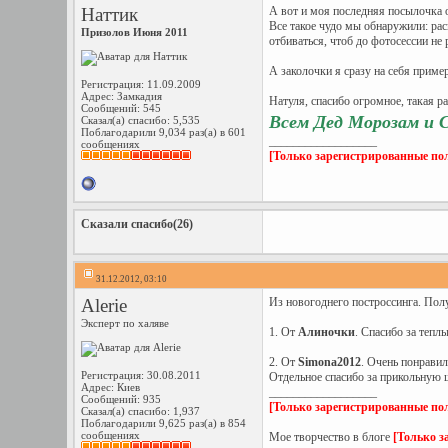
Наттик
А вот и моя последняя посылочка 
Все такое чудо мы обнаружили: рас
Призолов Июня 2011
отбиваться, чтоб до фотосессии не 
А заколочки я сразу на себя приме
Регистрация: 11.09.2009
Адрес: Замкадия
Натуля, спасибо огромное, такая р
Сообщений: 545
Всем Дед Морозам и 
Сказал(а) спасибо: 5,535
Поблагодарили 9,034 раз(а) в 601
__________________
сообщениях
[Только зарегистрированные пол
Сказали спасибо(26)
31.12.2012, 03:10
Alerie
Из новогоднего построссинга. Полу
Эксперт по халяве
1. От
Алиночки
. Спасибо за тепл
2. От
Simona2012
. Очень понравил
Регистрация: 30.08.2011
Отдельное спасибо за прикольную ш
Адрес: Киев
__________________
Сообщений: 935
[Только зарегистрированные пол
Сказал(а) спасибо: 1,937
Поблагодарили 9,625 раз(а) в 854
сообщениях
Мое творчество в блоге
[Только з