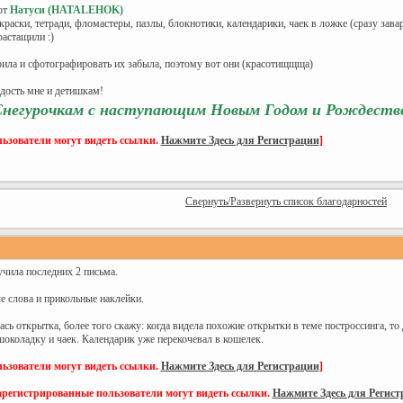
от
Натуси (HATALEHOK)
краски, тетради, фломастеры, пазлы, блокнотики, календарики, чаек в ложке (сразу зава
растащили :)
рила и сфотографировать их забыла, поэтому вот они (красотищщща)
адость мне и детишкам!
Снегурочкам с наступающим Новым Годом и Рождеств
ьзователи могут видеть ссылки.
Нажмите Здесь для Регистрации
]
Свернуть/Развернуть список благодарностей
чила последних 2 письма.
ые слова и прикольные наклейки.
ась открытка, более того скажу: когда видела похожие открытки в теме построссинга, то
околадку и чаек. Календарик уже перекочевал в кошелек.
ьзователи могут видеть ссылки.
Нажмите Здесь для Регистрации
]
арегистрированные пользователи могут видеть ссылки.
Нажмите Здесь для Регис