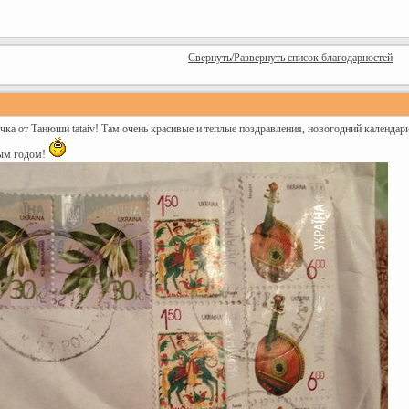
Свернуть/Развернуть список благодарностей
а от Танюши tataiv! Там очень красивые и теплые поздравления, новогодний календари
вым годом!