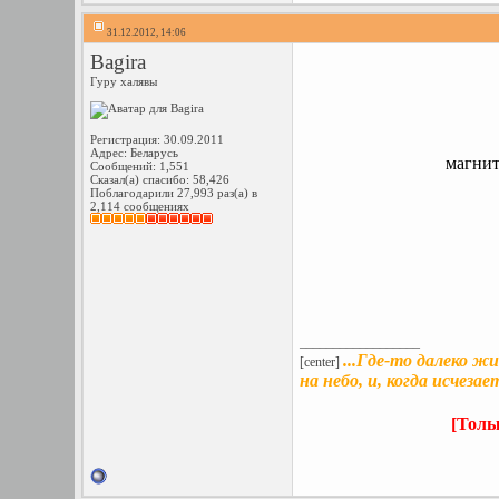
31.12.2012, 14:06
Bagira
Гуру халявы
Регистрация: 30.09.2011
Адрес: Беларусь
магнит
Сообщений: 1,551
Сказал(а) спасибо: 58,426
Поблагодарили 27,993 раз(а) в
2,114 сообщениях
__________________
...Где-то далеко ж
[center]
на небо, и, когда исчеза
[Толь