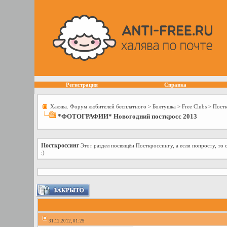
Регистрация
Справка
Халява. Форум любителей бесплатного
>
Болтушка
>
Free Сlubs
>
Постк
*ФОТОГРАФИИ* Новогодний посткросс 2013
Посткроссинг
Этот раздел посвящён Посткроссингу, а если попросту, то
:)
31.12.2012, 01:29