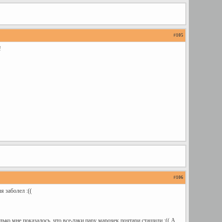
#
105
!
#
106
 заболел :((
лько мне показалось, что все-таки пару марочек почтари стащили :(( А