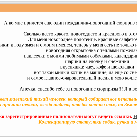
А ко мне прилетел еще один нежданчик-новогодний сюрприз 
Сколько всего яркого, новогоднего и красивого в это
Для меня новогоднее полотенце, красивые салфето
ики: к году змеи и с моим именем, теперь у меня есть не только
новогодняя открыточка с теплыми пожела
наклеечки с моими любимыми собачками, календари
шарики на елочку и снежинки
вкусняшка: чаеу, кофе и шоколадки
вот такой милый котик на машине, да еще со сн
и самое главное-очаровательный песик в мою колле
Анечка, спасибо тебе за новогодние сюрпризы!!! Я в вос
ивёт маленький тихий человек, который собирает все печальные
ет причина печали, звезда падает, что бы кто-то там, на Земле
ко зарегистрированные пользователи могут видеть ссылки.
Н
Коллекционирую статуэтки собак, ручки и