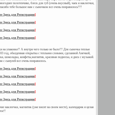
огоднее полотенчико, блеск для губ (очень вкусный), чаек и наклеечки,
асибо тебе большое нам с сыночком все очень понравилось!!!!
е Здесь для Регистрации
]
е Здесь для Регистрации
]
е Здесь для Регистрации
]
е Здесь для Регистрации
]
 на упаковке!! А внутри чего только не было!!! Для сыночка теплые
103 год, обалденная открытка с теплыми словами, сделанной Анечкой,
ка, шоколадка, конфеты,магнитик, красивая подвеска, и диск с музыкой.
м с сынулей все очень понравилось.
е Здесь для Регистрации
]
е Здесь для Регистрации
]
е Здесь для Регистрации
]
е Здесь для Регистрации
]
е Здесь для Регистрации
]
ие наклеечки, магнитик (уже висит на своем месте), календарик и целая
тое!!