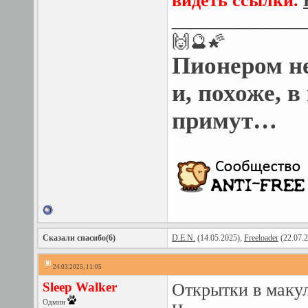
видеть ссылки.
_______________
🙌🔮🌠
Пионером н
и, похоже, 
примут…
Сказали спасибо(6)
D.E.N.
(14.05.2025),
Freeloader
(22.07.
24.03.2025, 11:05
Sleep Walker
Открытки в маку
Одмин