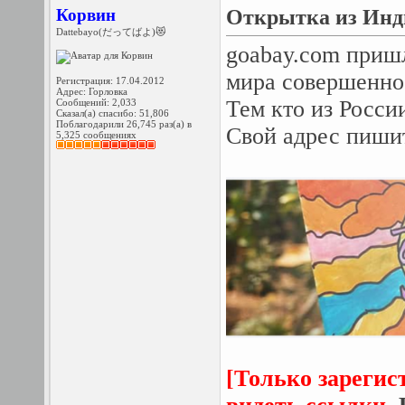
Корвин
Открытка из Инд
Dattebayo(だってばよ)😻
goabay.com приш
мира совершенно
Регистрация: 17.04.2012
Адрес: Горловка
Тем кто из Росси
Сообщений: 2,033
Сказал(а) спасибо: 51,806
Поблагодарили 26,745 раз(а) в
Свой адрес пиши
5,325 сообщениях
[Только зарегис