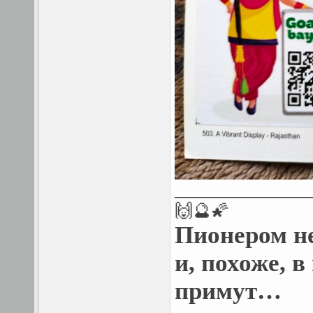
_______________
🙌🔮🌠
Пионером н
и, похоже, 
примут…