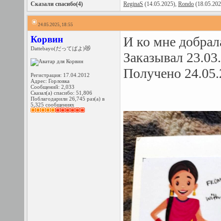
Сказали спасибо(4)
ReginaS
(14.05.2025),
Rondo
(18.05.202
24.05.2025, 18:55
Корвин
И ко мне добрал
Dattebayo(だってばよ)😻
Заказывал 23.03
Получено 24.05.
Регистрация: 17.04.2012
Адрес: Горловка
Сообщений: 2,033
Сказал(а) спасибо: 51,806
Поблагодарили 26,745 раз(а) в
5,325 сообщениях