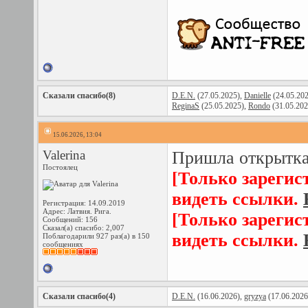
Сказали спасибо(8)
D.E.N.
(27.05.2025),
Danielle
(24.05.20
ReginaS
(25.05.2025),
Rondo
(31.05.202
15.06.2026, 13:04
Valerina
Пришла открытка
Постоялец
[Только зарегис
видеть ссылки.
Регистрация: 14.09.2019
Адрес: Латвия. Рига.
[Только зарегис
Сообщений: 156
Сказал(а) спасибо: 2,007
видеть ссылки.
Поблагодарили 927 раз(а) в 150
сообщениях
Сказали спасибо(4)
D.E.N.
(16.06.2026),
gryzya
(17.06.2026