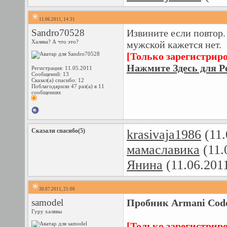
11.06.2011, 14:31
Sandro70528
Извините если повтор.
Халява? А что это?
мужской кажется нет.
[Только зарегистрир
Нажмите Здесь для Р
Регистрация: 11.05.2011
Сообщений: 13
Сказал(а) спасибо: 12
Поблагодарили 47 раз(а) в 11
сообщениях
Сказали спасибо(5)
krasivaja1986
(11.
мамаславика
(11.
Янина
(11.06.201
30.07.2011, 21:00
samodel
Пробник Armani Code 
Гуру халявы
[Только зарегистрир