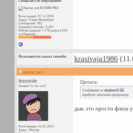
Специалист по извращениям
Регистрация: 07.12.2010
Адрес: Санкт-Петербург
Сообщений: 583
Сказал(а) спасибо: 9,455
Поблагодарили 7,178 раз(а) в 618
сообщениях
Пользователь сказал cпасибо:
krasivaja1986
(11.
06.03.2011, 04:17
lezozole
Цитата:
Халява? А что это?
Сообщение от
shahter32
требует закачать программу
дык это просто флеш у
Регистрация: 31.01.2011
Адрес: Италия