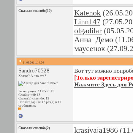
Сказали спасибо(10)
Katenok
(26.05.20
Linn147
(27.05.20
olgadilar
(05.05.2
Анна_Демо
(11.0
маусенок
(27.09.
11.06.2011, 14:26
Sandro70528
Вот тут можно попробо
Халява? А что это?
[Только зарегистрир
Нажмите Здесь для Р
Регистрация: 11.05.2011
Сообщений: 13
Сказал(а) спасибо: 12
Поблагодарили 47 раз(а) в 11
сообщениях
Сказали спасибо(2)
krasivaja1986
(11.