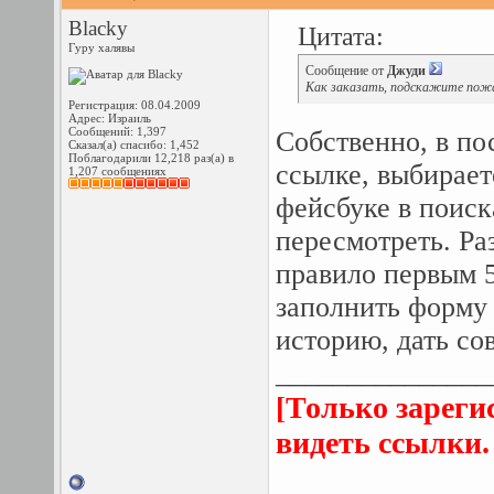
Blacky
Цитата:
Гуру халявы
Сообщение от
Джуди
Как заказать, подскажите пож
Регистрация: 08.04.2009
Адрес: Израиль
Сообщений: 1,397
Собственно, в по
Сказал(а) спасибо: 1,452
Поблагодарили 12,218 раз(а) в
ссылке, выбирает
1,207 сообщениях
фейсбуке в поиск
пересмотреть. Ра
правило первым 5
заполнить форму 
историю, дать сов
_______________
[Только зареги
видеть ссылки