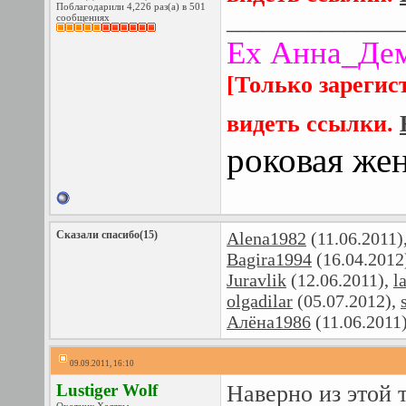
Поблагодарили 4,226 раз(а) в 501
_______________
сообщениях
Ех Анна_Де
[Только зарегис
видеть ссылки.
роковая же
Сказали спасибо(15)
Alena1982
(11.06.2011)
Bagira1994
(16.04.2012
Juravlik
(12.06.2011),
l
olgadilar
(05.07.2012),
Алёна1986
(11.06.2011
09.09.2011, 16:10
Lustiger Wolf
Наверно из этой 