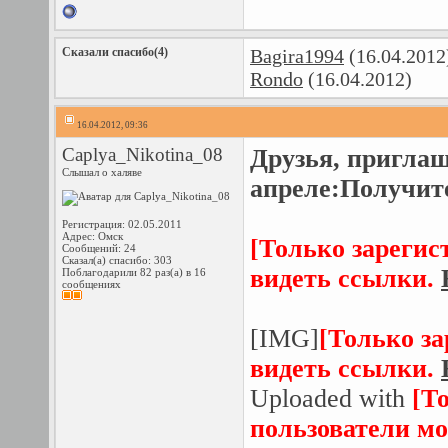
Сказали спасибо(4)
Bagira1994
(16.04.2012
Rondo
(16.04.2012)
16.04.2012, 09:36
Caplya_Nikotina_08
Друзья, пригла
Слышал о халяве
апреле:Получит
Регистрация: 02.05.2011
Адрес: Омск
[Только зарегис
Сообщений: 24
Сказал(а) спасибо: 303
видеть ссылки.
Поблагодарили 82 раз(а) в 16
сообщениях
[IMG]
[Только з
видеть ссылки.
Uploaded with
[Т
пользователи мо