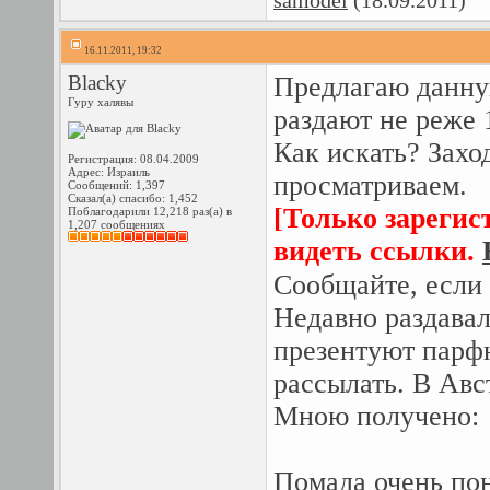
samodel
(18.09.2011)
16.11.2011, 19:32
Blacky
Предлагаю данную
Гуру халявы
раздают не реже 1
Как искать? Захо
Регистрация: 08.04.2009
Адрес: Израиль
просматриваем.
Сообщений: 1,397
Сказал(а) спасибо: 1,452
[Только зарегис
Поблагодарили 12,218 раз(а) в
1,207 сообщениях
видеть ссылки.
Сообщайте, если 
Недавно раздава
презентуют парфю
рассылать. В Авс
Мною получено:
Помада очень по