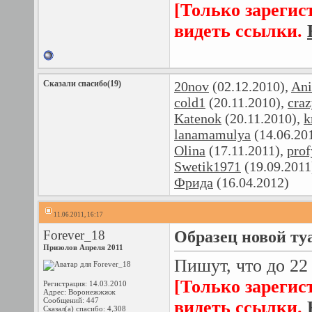
[Только зарегис
видеть ссылки.
Сказали спасибо(19)
20nov
(02.12.2010),
Ani
cold1
(20.11.2010),
cra
Katenok
(20.11.2010),
k
lanamamulya
(14.06.20
Olina
(17.11.2011),
pro
Swetik1971
(19.09.2011
Фрида
(16.04.2012)
11.06.2011, 16:17
Forever_18
Образец новой ту
Призолов Апреля 2011
Пишут, что до 22
[Только зарегис
Регистрация: 14.03.2010
Адрес: Воронежжжж
Сообщений: 447
видеть ссылки.
Сказал(а) спасибо: 4,308