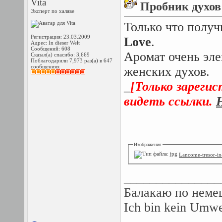
Vita
Пробник духов
Эксперт по халяве
Только что полу
Регистрация: 23.03.2009
Love
.
Адрес: In dieser Welt
Сообщений: 608
Аромат очень эле
Сказал(а) спасибо: 3,669
Поблагодарили 7,973 раз(а) в 647
сообщениях
женских духов.
_
[Только зареги
видеть ссылки.
Изображения
Lancome-tresor-in
_______________
Балакаю по немец
Ich bin kein Umw