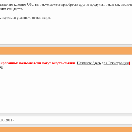
ваемым коэнзим Q10, вы также можете приобрести другие продукты, такие как глюкозам
ким стандартам.
ы надеемся услышать от вас скоро.
рированные пользователи могут видеть ссылки.
Нажмите Здесь для Регистрации
]
il
.06.2011)