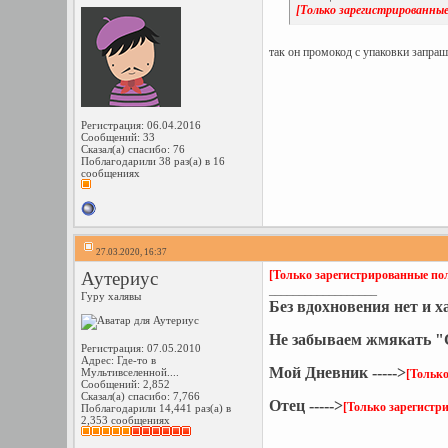
[Только зарегистрированные
так он промокод с упаковки запраш
Регистрация: 06.04.2016
Сообщений: 33
Сказал(а) спасибо: 76
Поблагодарили 38 раз(а) в 16
сообщениях
27.03.2020, 16:37
Аутериус
[Только зарегистрированные пол
__________________
Гуру халявы
Без вдохновения нет и 
Не забываем жмякать "С
Регистрация: 07.05.2010
Адрес: Где-то в
Мой Дневник ----->
Мультивселенной....
[Только
Сообщений: 2,852
Сказал(а) спасибо: 7,766
Отец ----->
[Только зарегистр
Поблагодарили 14,441 раз(а) в
2,353 сообщениях