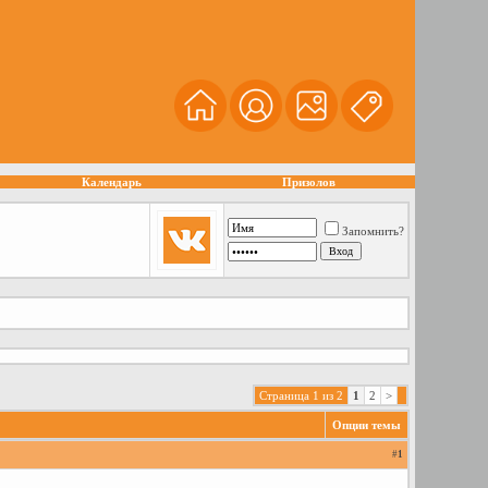
Календарь
Призолов
Запомнить?
Страница 1 из 2
1
2
>
Опции темы
#
1