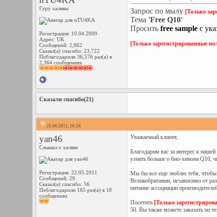
Гуру халявы
Запрос по мылу
[Только зар
Тема
'Free Q10'
Просить
free sample
с ука
Регистрация: 10.04.2009
Адрес: UK
[Только зарегистрированные пол
Сообщений: 2,062
Сказал(а) спасибо: 23,722
Поблагодарили 36,576 раз(а) в
2,364 сообщениях
Сказали спасибо(21)
25.06.2011, 16:26
yan46
Уважаемый клиент,
Слышал о халяве
Благодарим вас за интерес к наше
узнать больше о био-хинона Q10, 
Регистрация: 22.05.2011
Мы бы все еще люблю тебя, чтобы 
Сообщений: 29
Великобритании, независимо от ра
Сказал(а) спасибо: 56
питание ассоциации производителей
Поблагодарили 165 раз(а) в 18
сообщениях
Посетить
[Только зарегистриров
50. Вы также можете заказать по 