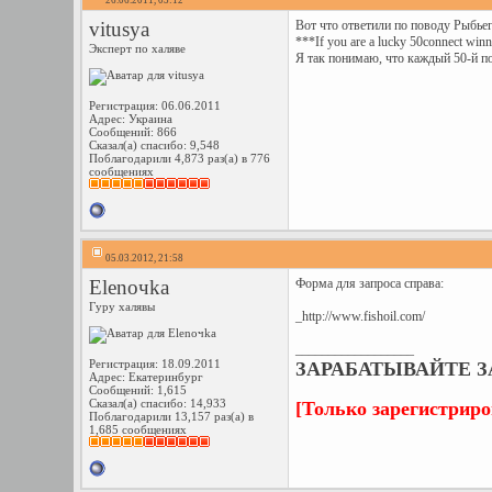
26.06.2011, 03:12
vitusya
Вот что ответили по поводу Рыбьег
***If you are a lucky 50connect winn
Эксперт по халяве
Я так понимаю, что каждый 50-й по
Регистрация: 06.06.2011
Адрес: Украина
Сообщений: 866
Сказал(а) спасибо: 9,548
Поблагодарили 4,873 раз(а) в 776
сообщениях
05.03.2012, 21:58
Elenoчka
Форма для запроса справа:
Гуру халявы
_http://www.fishoil.com/
__________________
Регистрация: 18.09.2011
ЗАРАБАТЫВАЙТЕ ЗА
Адрес: Екатеринбург
Сообщений: 1,615
Сказал(а) спасибо: 14,933
[Только зарегистрир
Поблагодарили 13,157 раз(а) в
1,685 сообщениях