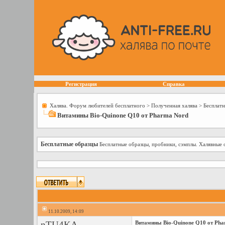
Регистрация
Справка
Халява. Форум любителей бесплатного
>
Полученная халява
>
Бесплат
Витамины Bio-Quinone Q10 от Pharma Nord
Бесплатные образцы
Бесплатные образцы, пробники, сэмплы. Халявные 
11.10.2009, 14:09
nTU4KA
Витамины Bio-Quinone Q10 от Pha