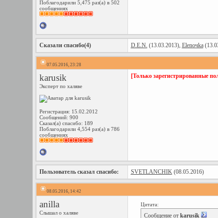
Поблагодарили 5,475 раз(а) в 502
сообщениях
Сказали спасибо(4)
D.E.N.
(13.03.2013),
Elenoчka
(13.0
07.05.2016, 23:28
karusik
[Только зарегистрированные пол
Эксперт по халяве
Регистрация: 15.02.2012
Сообщений: 900
Сказал(а) спасибо: 189
Поблагодарили 4,554 раз(а) в 786
сообщениях
Пользователь сказал cпасибо:
SVETLANCHIK
(08.05.2016)
08.05.2016, 14:42
anilla
Цитата:
Слышал о халяве
Сообщение от
karusik