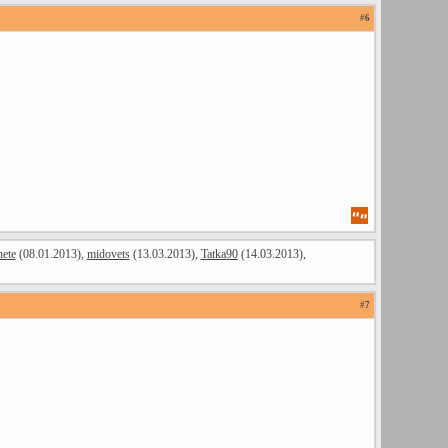
#
6
ete
(08.01.2013),
midovets
(13.03.2013),
Tatka90
(14.03.2013),
#
7