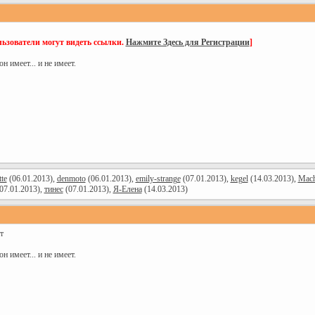
ьзователи могут видеть ссылки.
Нажмите Здесь для Регистрации
]
 имеет... и не имеет.
te
(06.01.2013),
denmoto
(06.01.2013),
emily-strange
(07.01.2013),
kegel
(14.03.2013),
Mach
07.01.2013),
тинес
(07.01.2013),
Я-Елена
(14.03.2013)
т
 имеет... и не имеет.