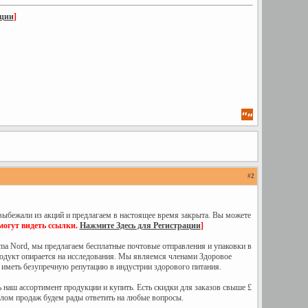
ации
]
#
2
выбежали из акций и предлагаем в настоящее время закрыта. Вы можете
могут видеть ссылки.
Нажмите Здесь для Регистрации
]
ma Nord, мы предлагаем бесплатные почтовые отправления и упаковки в
одукт опирается на исследования. Мы являемся членами Здоровое
и иметь безупречную репутацию в индустрии здорового питания.
 наш ассортимент продукции и купить. Есть скидки для заказов свыше £
елом продаж будем рады ответить на любые вопросы.