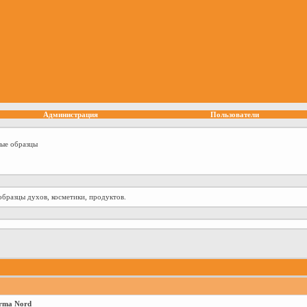
Администрация
Пользователи
ные образцы
образцы духов, косметики, продуктов.
rma Nord