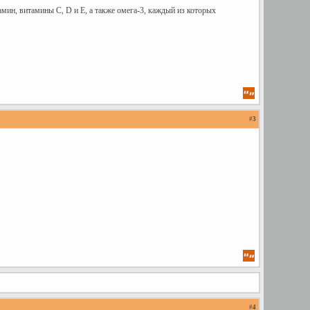
ин, витамины С, D и Е, а также омега-3, каждый из которых
#
3
#
4