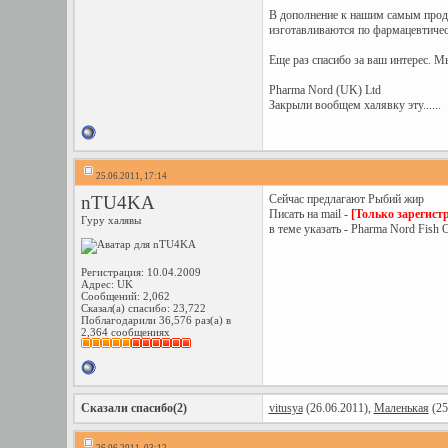
В дополнение к нашим самым прода
изготавливаются по фармацевтичес
Еще раз спасибо за ваш интерес. М
Pharma Nord (UK) Ltd
Закрыли вообщем халявку эту......
25.06.2011, 17:14
nTU4KA
Сейчас предлагают Рыбий жир
Писать на mail -
[Только зарегист
Гуру халявы
в теме указать - Pharma Nord Fish O
Регистрация: 10.04.2009
Адрес: UK
Сообщений: 2,062
Сказал(а) спасибо: 23,722
Поблагодарили 36,576 раз(а) в
2,364 сообщениях
Сказали спасибо(2)
vitusya
(26.06.2011),
Маленькая
(25