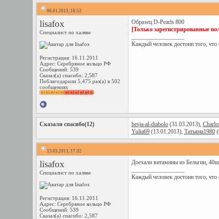
06.01.2013, 18:52
lisafox
Образец D-Pearls 800
[Только зарегистрированные пол
Специалист по халяве
__________________
Каждый человек достоин того, что он
Регистрация: 16.11.2011
Адрес: Серебряное кольцо РФ
Сообщений: 539
Сказал(а) спасибо: 2,587
Поблагодарили 5,475 раз(а) в 502
сообщениях
Сказали спасибо(12)
besja-al-diabolo
(31.03.2013),
Charlot
Yulia69
(13.01.2013),
Татьяна1980
(
13.03.2013, 17:32
lisafox
Доехали витамины из Бельгии, 40ш
__________________
Специалист по халяве
Каждый человек достоин того, что он
Регистрация: 16.11.2011
Адрес: Серебряное кольцо РФ
Сообщений: 539
Сказал(а) спасибо: 2,587