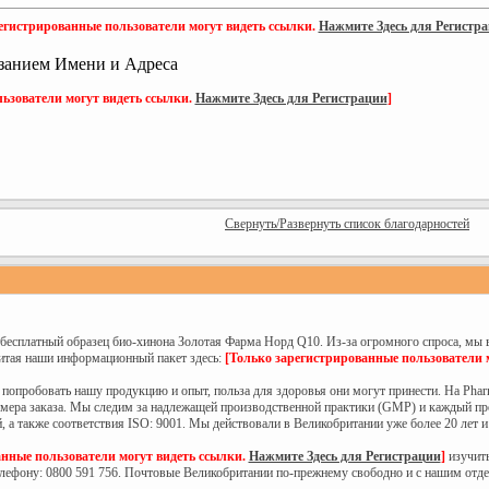
егистрированные пользователи могут видеть ссылки.
Нажмите Здесь для Регистр
занием Имени и Адреса
ьзователи могут видеть ссылки.
Нажмите Здесь для Регистрации
]
Свернуть/Развернуть список благодарностей
й бесплатный образец био-хинона Золотая Фарма Норд Q10. Из-за огромного спроса, мы 
читая наши информационный пакет здесь:
[Только зарегистрированные пользователи 
попробовать нашу продукцию и опыт, польза для здоровья они могут принести. На Phar
змера заказа. Мы следим за надлежащей производственной практики (GMP) и каждый пр
, а также соответствия ISO: 9001. Мы действовали в Великобритании уже более 20 лет 
анные пользователи могут видеть ссылки.
Нажмите Здесь для Регистрации
]
изучить
телефону: 0800 591 756. Почтовые Великобритании по-прежнему свободно и с нашим отд