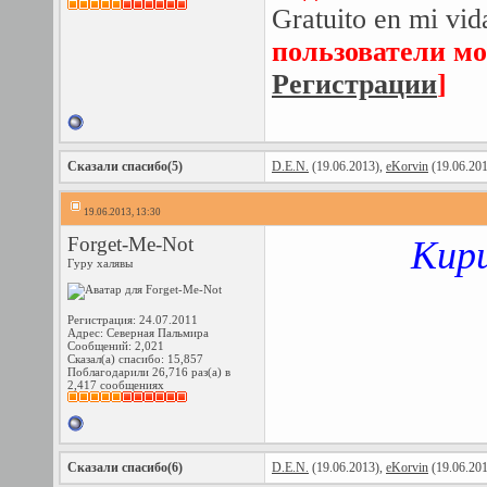
Gratuito en mi vi
пользователи мо
Регистрации
]
Сказали спасибо(5)
D.E.N.
(19.06.2013),
eKorvin
(19.06.20
19.06.2013, 13:30
Forget-Me-Nоt
Кири
Гуру халявы
Регистрация: 24.07.2011
Адрес: Северная Пальмира
Сообщений: 2,021
Сказал(а) спасибо: 15,857
Поблагодарили 26,716 раз(а) в
2,417 сообщениях
Сказали спасибо(6)
D.E.N.
(19.06.2013),
eKorvin
(19.06.20