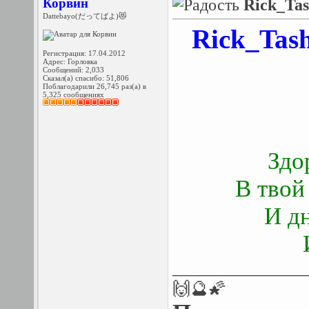
Корвин
Rick_Tas
Dattebayo(だってばよ)😻
Rick_Tas
Регистрация: 17.04.2012
Адрес: Горловка
Сообщений: 2,033
Сказал(а) спасибо: 51,806
Поблагодарили 26,745 раз(а) в
5,325 сообщениях
Здо
В твой
И д
_______________
🙌🔮🌠