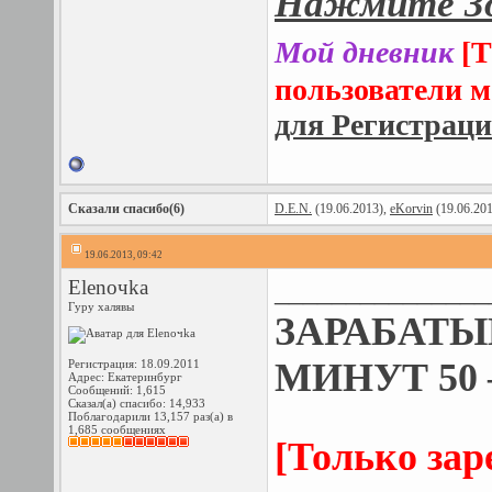
Нажмите Зд
Мой дневник
[
пользователи м
для Регистрац
Сказали спасибо(6)
D.E.N.
(19.06.2013),
eKorvin
(19.06.20
19.06.2013, 09:42
Elenoчka
_______________
Гуру халявы
ЗАРАБАТЫВ
МИНУТ 50 
Регистрация: 18.09.2011
Адрес: Екатеринбург
Сообщений: 1,615
Сказал(а) спасибо: 14,933
Поблагодарили 13,157 раз(а) в
1,685 сообщениях
[Только за