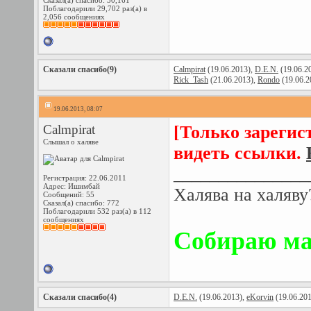
Сказал(а) спасибо: 30,161
Поблагодарили 29,702 раз(а) в
2,056 сообщениях
Сказали спасибо(9)
Calmpirat
(19.06.2013),
D.E.N.
(19.06.2
Rick_Tash
(21.06.2013),
Rondo
(19.06.2
19.06.2013, 08:07
Calmpirat
[Только зарегис
Слышал о халяве
видеть ссылки.
_______________
Регистрация: 22.06.2011
Адрес: Ишимбай
Халява на халяву
Сообщений: 55
Сказал(а) спасибо: 772
Поблагодарили 532 раз(а) в 112
сообщениях
Собираю ма
Сказали спасибо(4)
D.E.N.
(19.06.2013),
eKorvin
(19.06.20