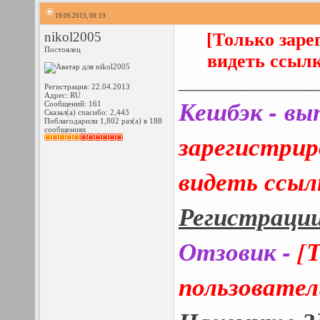
19.06.2013, 08:19
nikol2005
[Только заре
Постоялец
видеть ссыл
_______________
Регистрация: 22.04.2013
Адрес: RU
Кешбэк - вы
Сообщений: 161
Сказал(а) спасибо: 2,443
Поблагодарили 1,802 раз(а) в 188
сообщениях
зарегистрир
видеть ссыл
Регистраци
Отзовик -
[
пользовател