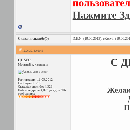
пользовател
Нажмите Зд
Сказали спасибо(5)
D.E.N.
(19.06.2013),
eKorvin
(19.06.20
19.06.2013, 09:45
quseer
С 
Местный я, халявщик
Регистрация: 11.05.2012
Сообщений: 285
Сказал(а) спасибо: 4,328
Желаю 
Поблагодарили 4,073 раз(а) в 306
сообщениях
П