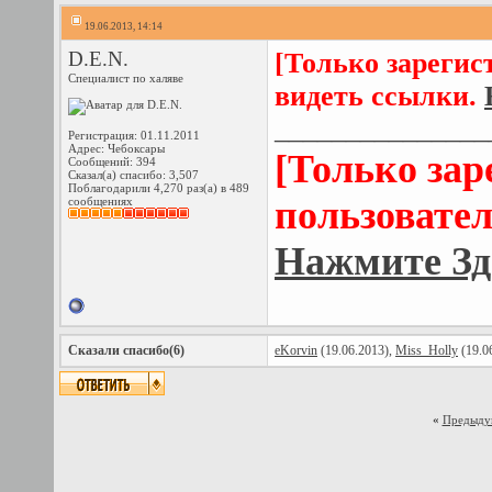
19.06.2013, 14:14
D.E.N.
[Только зарегис
Специалист по халяве
видеть ссылки.
_______________
Регистрация: 01.11.2011
Адрес: Чебоксары
[Только за
Сообщений: 394
Сказал(а) спасибо: 3,507
Поблагодарили 4,270 раз(а) в 489
пользовател
сообщениях
Нажмите Зд
Сказали спасибо(6)
eKorvin
(19.06.2013),
Miss_Holly
(19.0
«
Предыду