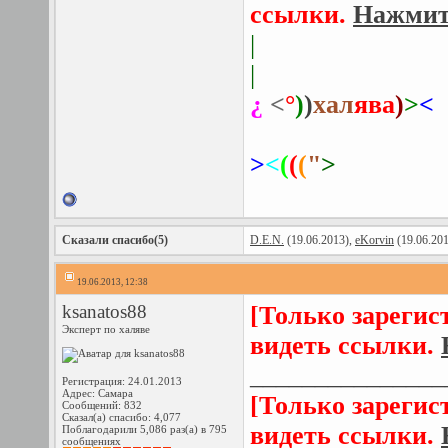
ссылки.
Нажмите
|
|
¿
<
°
)
)
хал
ява
)
>
<
>
<
(
(
(
"
>
Сказали спасибо(5)
D.E.N.
(19.06.2013),
eKorvin
(19.06.20
19.06.2013, 12:38
ksanatos88
[Только зарегис
Эксперт по халяве
видеть ссылки.
_______________
Регистрация: 24.01.2013
Адрес: Самара
[Только зарегис
Сообщений: 832
Сказал(а) спасибо: 4,077
видеть ссылки.
Поблагодарили 5,086 раз(а) в 795
сообщениях