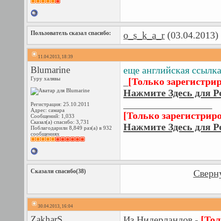
Пользователь сказал cпасибо:
o_s_k_a_r
(03.04.2013)
11.04.2013, 18:39
Blumarine
еще английская ссылк
Гуру халявы
_
[Только зарегистри
Нажмите Здесь для Р
__________________
Регистрация: 25.10.2011
Адрес: самара
[Только зарегистрир
Сообщений: 1,033
Сказал(а) спасибо: 3,731
Нажмите Здесь для Р
Поблагодарили 8,849 раз(а) в 932
сообщениях
Сказали спасибо(38)
Сверну
30.04.2013, 16:04
ZakharS
Из Нидерландов -
[Тол