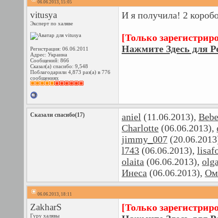
06.06.2013, 15:05
vitusya
И я получила! 2 короб
Эксперт по халяве
[Только зарегистрир
Нажмите Здесь для Р
Регистрация: 06.06.2011
Адрес: Украина
Сообщений: 866
Сказал(а) спасибо: 9,548
Поблагодарили 4,873 раз(а) в 776
сообщениях
Сказали спасибо(17)
aniel
(11.06.2013),
Bebe
Charlotte
(06.06.2013),
jimmy_007
(20.06.2013
l743
(06.06.2013),
lisaf
olaita
(06.06.2013),
olga
Инеса
(06.06.2013),
Ом
06.06.2013, 18:11
ZakharS
[Только зарегистрир
Гуру халявы