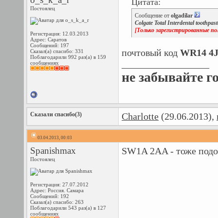
Цитата:
Постоялец
Сообщение от
olgadilar
Colgate Total Interdental toothpast
[Только зарегистрированные по
Регистрация: 12.03.2013
Адрес: Саратов
Сообщений: 197
почтовый код
WR14 4
Сказал(а) спасибо: 331
Поблагодарили 992 раз(а) в 159
__________________
сообщениях
не забывайте г
Сказали спасибо(3)
Charlotte
(29.06.2013),
03.04.2013, 00:03
Spanishmax
SW1A 2AA - тоже под
Постоялец
Регистрация: 27.07.2012
Адрес: Россия. Самара
Сообщений: 192
Сказал(а) спасибо: 263
Поблагодарили 543 раз(а) в 127
сообщениях