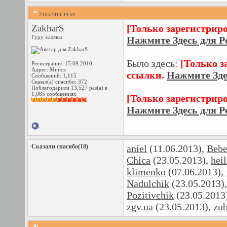
23.05.2013, 14:59
ZakharS
[Только зарегистрир
Гуру халявы
Нажмите Здесь для Р
Было здесь:
[Только з
Регистрация: 15.09.2010
Адрес: Минск
ссылки.
Нажмите Зде
Сообщений: 1,115
Сказал(а) спасибо: 372
Поблагодарили 13,527 раз(а) в
1,085 сообщениях
[Только зарегистрир
Нажмите Здесь для Р
Сказали спасибо(18)
aniel
(11.06.2013),
Bebe
Chica
(23.05.2013),
heil
klimenko
(07.06.2013),
Nadulchik
(23.05.2013)
Pozitivchik
(23.05.2013
zgv.ua
(23.05.2013),
zu