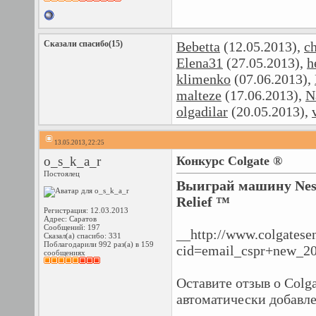
Сказали спасибо(15)
Bebetta
(12.05.2013),
c
Elena31
(27.05.2013),
h
klimenko
(07.06.2013),
malteze
(17.06.2013),
N
olgadilar
(20.05.2013),
13.05.2013, 22:25
o_s_k_a_r
Конкурс Colgate ®
Постоялец
Выиграй машину Nespr
Relief ™
Регистрация: 12.03.2013
Адрес: Саратов
Сообщений: 197
__http://www.colgatesen
Сказал(а) спасибо: 331
Поблагодарили 992 раз(а) в 159
cid=email_cspr+new_2
сообщениях
Оставите отзыв о Colga
автоматически добавл
__________________