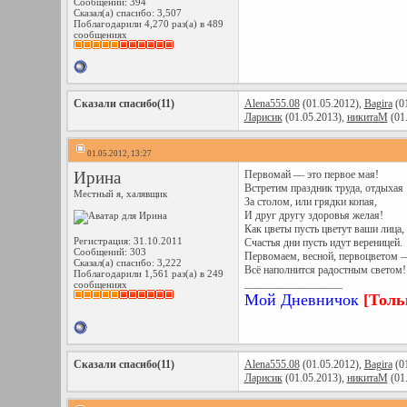
Сообщений: 394
Сказал(а) спасибо: 3,507
Поблагодарили 4,270 раз(а) в 489
сообщениях
Сказали спасибо(11)
Alena555.08
(01.05.2012),
Bagira
(01
Ларисик
(01.05.2013),
никитаМ
(01
01.05.2012, 13:27
Ирина
Первомай — это первое мая!
Встретим праздник труда, отдыхая
Местный я, халявщик
За столом, или грядки копая,
И друг другу здоровья желая!
Как цветы пусть цветут ваши лица,
Регистрация: 31.10.2011
Счастья дни пусть идут вереницей.
Сообщений: 303
Первомаем, весной, первоцветом 
Сказал(а) спасибо: 3,222
Всё наполнится радостным светом!
Поблагодарили 1,561 раз(а) в 249
__________________
сообщениях
Мой Дневничок
[Толь
Сказали спасибо(11)
Alena555.08
(01.05.2012),
Bagira
(01
Ларисик
(01.05.2013),
никитаМ
(01