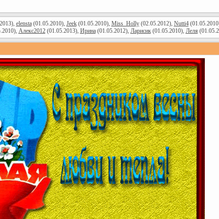
2013),
elensta
(01.05.2010),
Jeek
(01.05.2010),
Miss_Holly
(02.05.2012),
Nutti4
(01.05.2010
.2010),
Алекс2012
(01.05.2013),
Ирина
(01.05.2012),
Ларисик
(01.05.2010),
Леля
(01.05.