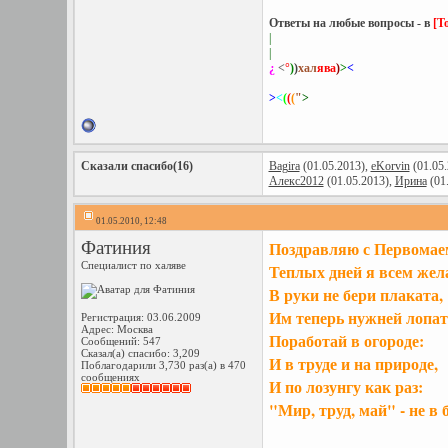
Ответы на любые вопросы - в
[Т
|
|
¿
<
°
)
)
хал
ява
)
>
<
>
<
(
(
(
"
>
Сказали спасибо(16)
Bagira
(01.05.2013),
eKorvin
(01.05.
Алекс2012
(01.05.2013),
Ирина
(01
01.05.2010, 12:48
Фатиния
Поздравляю с Первомае
Специалист по халяве
Теплых дней я всем жел
В руки не бери плаката,
Им теперь нужней лопат
Регистрация: 03.06.2009
Адрес: Москва
Поработай в огороде:
Сообщений: 547
Сказал(а) спасибо: 3,209
И в труде и на природе,
Поблагодарили 3,730 раз(а) в 470
сообщениях
И по лозунгу как раз:
"Мир, труд, май" - не в б