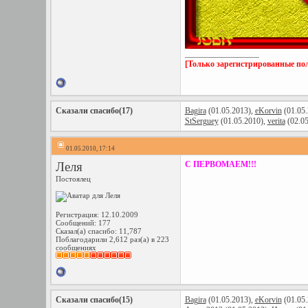
__________________
[Только зарегистрированные пол
Сказали спасибо(17)
Bagira
(01.05.2013),
eKorvin
(01.05.
StSerguey
(01.05.2010),
verita
(02.05
01.05.2010, 17:14
Леля
С ПЕРВОМАЕМ!!!
Постоялец
Регистрация: 12.10.2009
Сообщений: 177
Сказал(а) спасибо: 11,787
Поблагодарили 2,612 раз(а) в 223
сообщениях
Сказали спасибо(15)
Bagira
(01.05.2013),
eKorvin
(01.05.