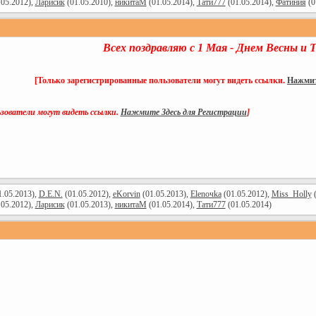
.05.2012),
Ларисик
(01.05.2010),
никитаМ
(01.05.2014),
Тати777
(01.05.2014),
Фатиния
(0
Всех поздравляю с 1 Мая - Днем Весны и Т
[Только зарегистрированные пользователи могут видеть ссылки.
Нажмит
ьзователи могут видеть ссылки.
Нажмите Здесь для Регистрации
]
.05.2013),
D.E.N.
(01.05.2012),
eKorvin
(01.05.2013),
Elenoчka
(01.05.2012),
Miss_Holly
(
.05.2012),
Ларисик
(01.05.2013),
никитаМ
(01.05.2014),
Тати777
(01.05.2014)