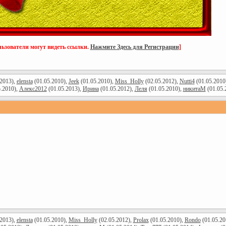
ьзователи могут видеть ссылки.
Нажмите Здесь для Регистрации
]
2013),
elensta
(01.05.2010),
Jeek
(01.05.2010),
Miss_Holly
(02.05.2012),
Nutti4
(01.05.2010
.2010),
Алекс2012
(01.05.2013),
Ирина
(01.05.2012),
Леля
(01.05.2010),
никитаМ
(01.05.
2013),
elensta
(01.05.2010),
Miss_Holly
(02.05.2012),
Prolax
(01.05.2010),
Rondo
(01.05.20