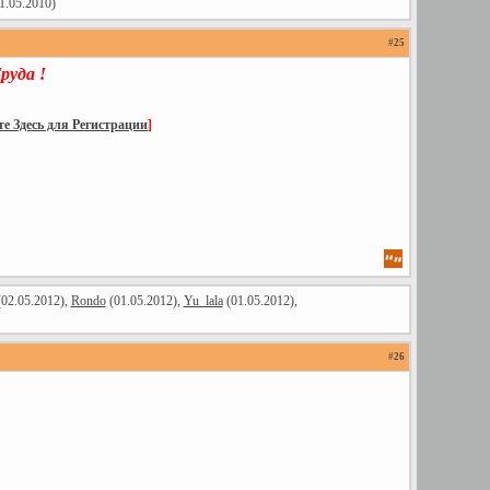
1.05.2010)
#
25
руда !
е Здесь для Регистрации
]
02.05.2012),
Rondo
(01.05.2012),
Yu_lala
(01.05.2012),
#
26