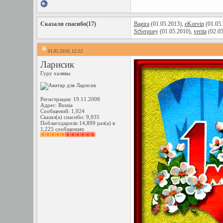
Сказали спасибо(17)
Bagira
(01.05.2013),
eKorvin
(01.05.
StSerguey
(01.05.2010),
verita
(02.05
01.05.2010, 12:52
Ларисик
Гуру халявы
Регистрация: 19.11.2008
Адрес: Russia
Сообщений: 1,024
Сказал(а) спасибо: 9,935
Поблагодарили 14,899 раз(а) в
1,225 сообщениях