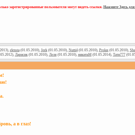
олько зарегистрированные пользователи могут видеть ссылки.
Нажмите Здесь для
2013),
elensta
(01.05.2010),
Jeek
(01.05.2010),
Nutti4
(01.05.2010),
Prolax
(01.05.2010),
Sh
.05.2012),
Ларисик
(01.05.2010),
Леля
(01.05.2010),
никитаМ
(01.05.2014),
Тати777
(01.0
м!
аю!
а.
ровь, а в глаз!