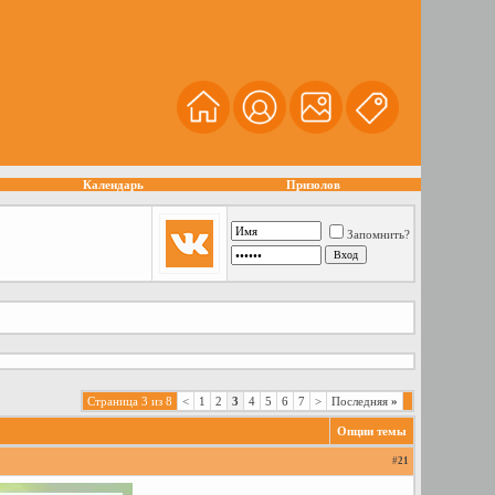
Календарь
Призолов
Запомнить?
Страница 3 из 8
<
1
2
3
4
5
6
7
>
Последняя
»
Опции темы
#
21