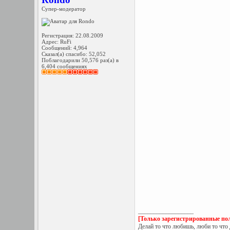
Супер-модератор
Регистрация: 22.08.2009
Адрес: RuFi
Сообщений: 4,964
Сказал(а) спасибо: 52,052
Поблагодарили 50,576 раз(а) в
6,404 сообщениях
__________________
[Только зарегистрированные пол
Делай то что любишь, люби то что 