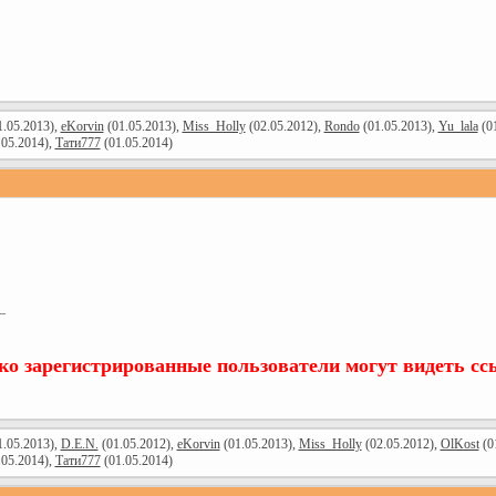
.05.2013),
eKorvin
(01.05.2013),
Miss_Holly
(02.05.2012),
Rondo
(01.05.2013),
Yu_lala
(01
.05.2014),
Тати777
(01.05.2014)
—
ко зарегистрированные пользователи могут видеть с
.05.2013),
D.E.N.
(01.05.2012),
eKorvin
(01.05.2013),
Miss_Holly
(02.05.2012),
OlKost
(0
.05.2014),
Тати777
(01.05.2014)