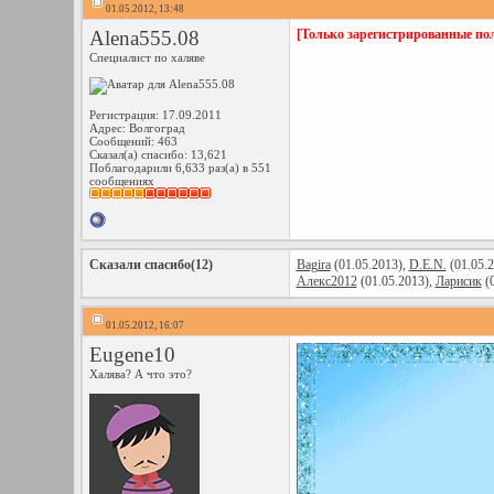
01.05.2012, 13:48
Alena555.08
[Только зарегистрированные пол
Специалист по халяве
Регистрация: 17.09.2011
Адрес: Волгоград
Сообщений: 463
Сказал(а) спасибо: 13,621
Поблагодарили 6,633 раз(а) в 551
сообщениях
Сказали спасибо(12)
Bagira
(01.05.2013),
D.E.N.
(01.05.
Алекс2012
(01.05.2013),
Ларисик
(0
01.05.2012, 16:07
Eugene10
Халява? А что это?