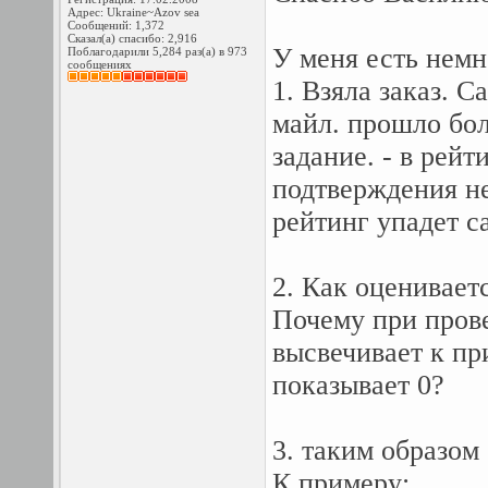
Адрес: Ukraine~Azov sea
Сообщений: 1,372
Сказал(а) спасибо: 2,916
У меня есть немн
Поблагодарили 5,284 раз(а) в 973
сообщениях
1. Взяла заказ. 
майл. прошло бол
задание. - в рейт
подтверждения не
рейтинг упадет с
2. Как оценивает
Почему при пров
высвечивает к пр
показывает 0?
3. таким образом
К примеру: