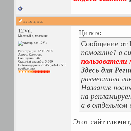
11.01.2011, 16:39
12Vik
Цитата:
Местный я, халявщик
Сообщение от
помогите1 в 
Регистрация: 12.10.2009
Адрес: Кемерово
Сообщений: 365
пользователи 
Сказал(а) спасибо: 3,380
Поблагодарили 2,545 раз(а) в 536
Здесь для Рег
сообщениях
разместила лин
Название поста
на рекламируе
а в отдельном
Этот сайт глючит,
_______________