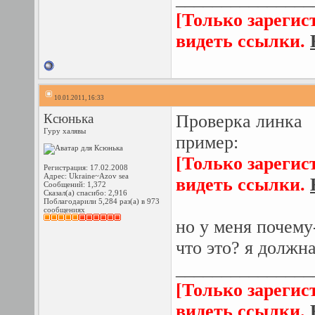
[Только зарегис
видеть ссылки.
10.01.2011, 16:33
Ксюнька
Проверка линка
Гуру халявы
пример:
[Только зарегис
Регистрация: 17.02.2008
Адрес: Ukraine~Azov sea
видеть ссылки.
Сообщений: 1,372
Сказал(а) спасибо: 2,916
Поблагодарили 5,284 раз(а) в 973
сообщениях
но у меня почему
что это? я должн
_______________
[Только зарегис
видеть ссылки.