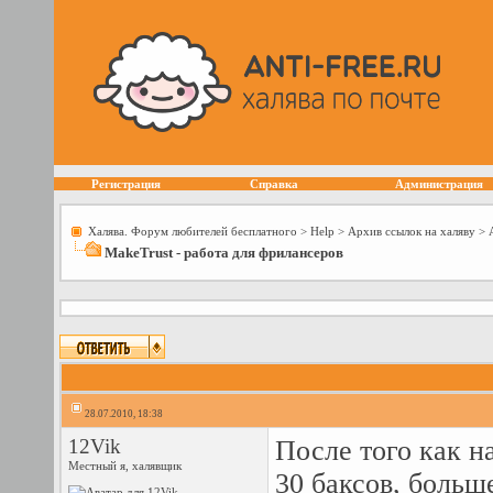
Регистрация
Справка
Администрация
Халява. Форум любителей бесплатного
>
Help
>
Архив ссылок на халяву
>
MakeTrust - работа для фрилансеров
28.07.2010, 18:38
12Vik
После того как н
Местный я, халявщик
30 баксов, больше