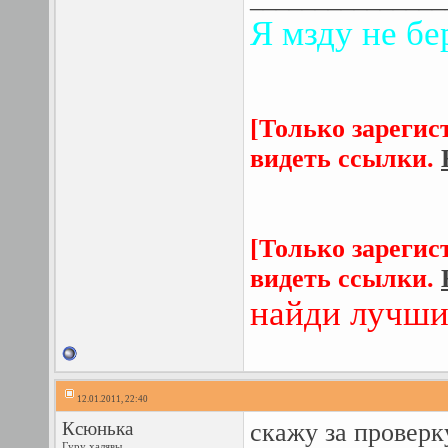
Я мзду не бе
[Только зарегис
видеть ссылки.
[Только зарегис
видеть ссылки.
найди лучши
12.01.2011, 22:40
Ксюнька
скажу за проверк
Гуру халявы