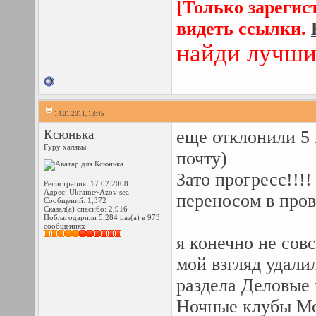
[Только зарегис
видеть ссылки.
найди лучши
14.01.2011, 13:45
Ксюнька
еще отклонили 5
Гуру халявы
почту)
Зато прогресс!!!
Регистрация: 17.02.2008
Адрес: Ukraine~Azov sea
переносом в пров
Сообщений: 1,372
Сказал(а) спасибо: 2,916
Поблагодарили 5,284 раз(а) в 973
сообщениях
я конечно не совс
мой взгляд удал
раздела Деловые 
Ночные клубы Мос