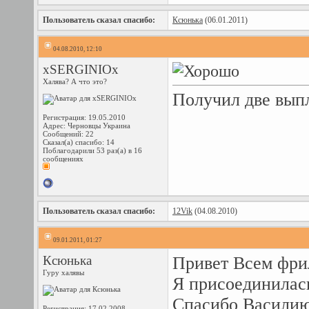
Пользователь сказал cпасибо:
Ксюнька
(06.01.2011)
04.08.2010, 12:10
xSERGINIOx
Халява? А что это?
Получил две выпл
Регистрация: 19.05.2010
Адрес: Черновцы Украина
Сообщений: 22
Сказал(а) спасибо: 14
Поблагодарили 53 раз(а) в 16
сообщениях
Пользователь сказал cпасибо:
12Vik
(04.08.2010)
09.01.2011, 01:27
Ксюнька
Привет Всем фри
Гуру халявы
Я присоединилас
Спасибо Василию
Регистрация: 17.02.2008