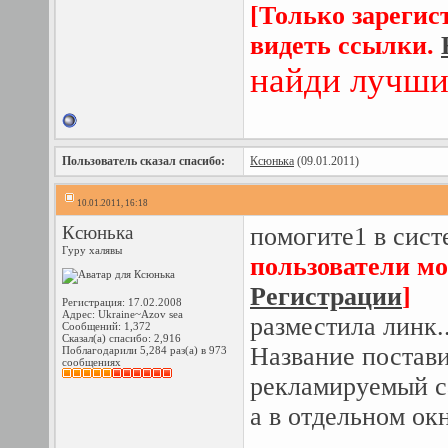
[Только зарегис
видеть ссылки.
найди лучши
Пользователь сказал cпасибо:
Ксюнька
(09.01.2011)
10.01.2011, 16:18
Ксюнька
помогите1 в сис
Гуру халявы
пользователи мо
Регистрации
]
Регистрация: 17.02.2008
Адрес: Ukraine~Azov sea
разместила линк..
Сообщений: 1,372
Сказал(а) спасибо: 2,916
Название постави
Поблагодарили 5,284 раз(а) в 973
сообщениях
рекламируемый с
а в отдельном окн
_______________