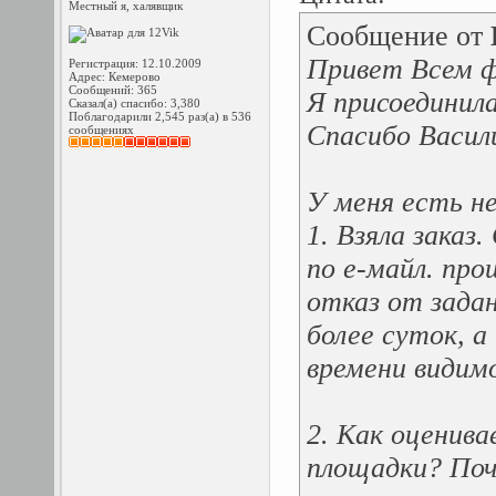
Местный я, халявщик
Сообщение от
Привет Всем ф
Регистрация: 12.10.2009
Адрес: Кемерово
Сообщений: 365
Я присоединил
Сказал(а) спасибо: 3,380
Поблагодарили 2,545 раз(а) в 536
Спасибо Васил
сообщениях
У меня есть не
1. Взяла зака
по е-майл. про
отказ от задан
более суток, 
времени видим
2. Как оценив
площадки? Поч