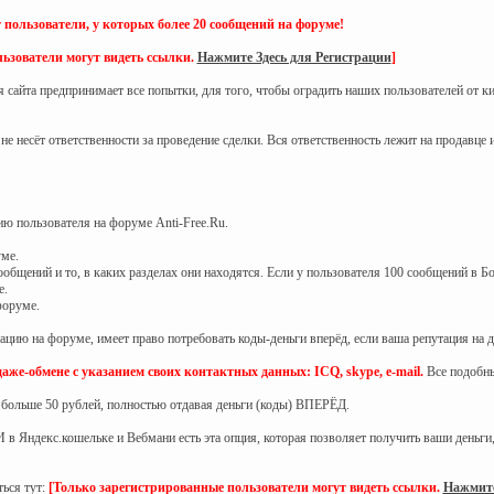
 пользователи, у которых более 20 сообщений на форуме!
ьзователи могут видеть ссылки.
Нажмите Здесь для Регистрации
]
я сайта предпринимает все попытки, для того, чтобы оградить наших пользователей от к
не несёт ответственности за проведение сделки. Вся ответственность лежит на продавце 
ю пользователя на форуме Anti-Free.Ru.
уме.
общений и то, в каких разделах они находятся. Если у пользователя 100 сообщений в Бо
е.
форуме.
ию на форуме, имеет право потребовать коды-деньги вперёд, если ваша репутация на д
же-обмене с указанием своих контактных данных: ICQ, skype, e-mail.
Все подобны
 больше 50 рублей, полностью отдавая деньги (коды) ВПЕРЁД.
И в Яндекс.кошельке и Вебмани есть эта опция, которая позволяет получить ваши деньги,
ься тут:
[Только зарегистрированные пользователи могут видеть ссылки.
Нажмите