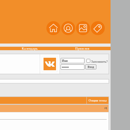
Календарь
Призолов
Запомнить?
Опции темы
#
1