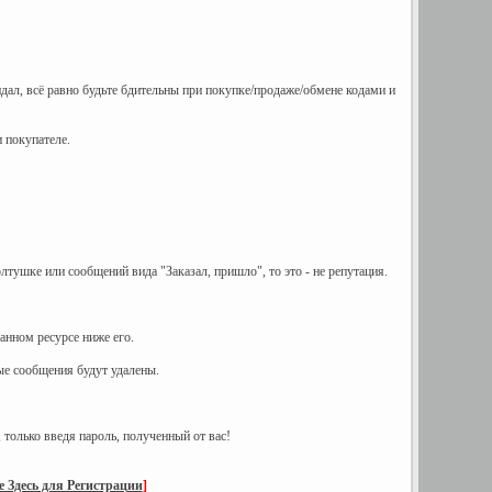
идал, всё равно будьте бдительны при покупке/продаже/обмене кодами и
и покупателе.
лтушке или сообщений вида "Заказал, пришло", то это - не репутация.
анном ресурсе ниже его.
е сообщения будут удалены.
 только введя пароль, полученный от вас!
 Здесь для Регистрации
]