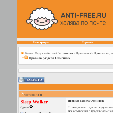
Регистрация
Справка
Халява. Форум любителей бесплатного
>
Призомания
>
Промоакции, в
Правила раздела Обменник
13.07.2010, 13:31
Sleep Walker
Правила раздела Обменник
С сегодняшнего дня на форуме вво
Одмин
Все объявления о продаже/обмене/