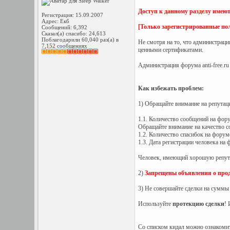
Доступ к данному разделу имеют
Регистрация: 15.09.2007
Адрес: Екб
[Только зарегистрированные пол
Сообщений: 6,392
Сказал(а) спасибо: 24,613
Поблагодарили 60,040 раз(а) в
Не смотря на то, что администраци
7,152 сообщениях
ценными сертификатами.
Администрация форума anti-free.ru 
Как избежать проблем:
1) Обращайте внимание на репутаци
1.1. Количество сообщений на фор
Обращайте внимание на качество со
1.2. Количество спасибок на форум
1.3. Дата регистрации человека на 
Человек, имеющий хорошую репутац
2)
Запрещены объявления о прода
3) Не совершайте сделки на суммы
Используйте
протекцию сделки
! 
Со списком кидал можно ознакомит