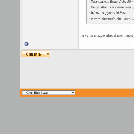
·
Термальная Вода Vichy 50m
·
Vichy Liftactiv против мор
·
Idealia день 50мл
·
Pureté Thermale 3in1 моющ
nu vy im ukazyte adres druzei, mozet j