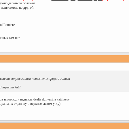
 нужно делать по ссылкам
появляется, по другой -
ol Lumiere
ивных там нет
аете на вопрос,затем появляется форма заказа
unyasina katil
в никаких, и надписи idealia dunyasina katil нету
да на их страницу в верхнем левом углу)