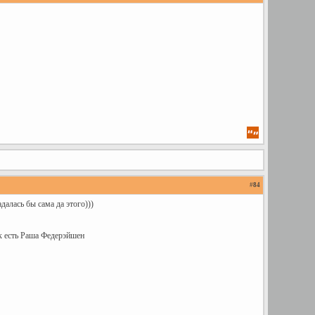
#
84
адалась бы сама да этого)))
ак есть Раша Федерэйшен