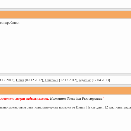
лали пробники
.12.2012),
Chica
(09.12.2012),
Lencha27
(12.12.2012),
olgadilar
(17.04.2013)
ьзователи могут видеть ссылки.
Нажмите Здесь для Регистрации
]
евно можно выиграть полноразмерные подарки от Виши. На сегодня, 12 дек., они предла