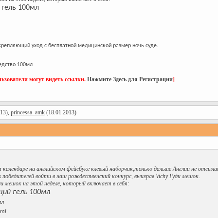
гель 100мл
 укрепляющий уход с бесплатной медицинской размер ночь суде.
едство 100мл
ьзователи могут видеть ссылки.
Нажмите Здесь для Регистрации
]
13),
princessa_amk
(18.01.2013)
 календаре на английском фейсбуке клевый наборчик,только дальше Англии не отсыл
 победителей войти в наш рождественский конкурс, выиграв Vichy Гуди мешок.
и мешок на этой неделе, который включает в себя:
ий гель 100мл
мл
0ml