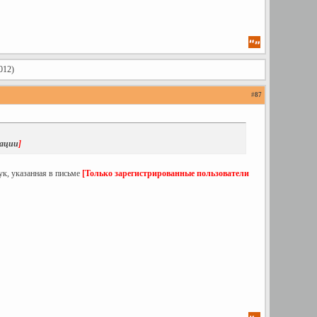
012)
#
87
рации
]
ук, указанная в письме
[Только зарегистрированные пользователи