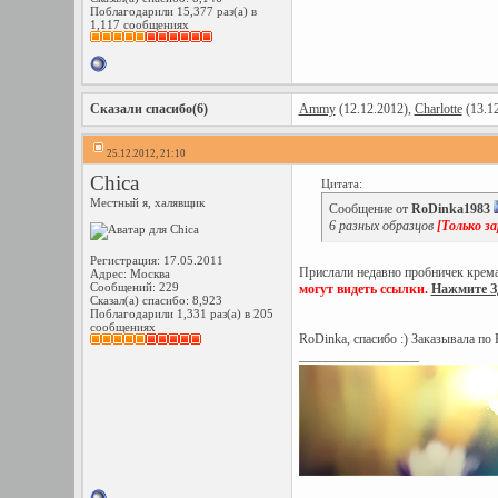
Поблагодарили 15,377 раз(а) в
1,117 сообщениях
Сказали спасибо(6)
Ammy
(12.12.2012),
Charlotte
(13.1
25.12.2012, 21:10
Chica
Цитата:
Местный я, халявщик
Сообщение от
RoDinka1983
6 разных образцов
[Только з
Регистрация: 17.05.2011
Прислали недавно пробничек крема 
Адрес: Москва
Сообщений: 229
могут видеть ссылки.
Нажмите З
Сказал(а) спасибо: 8,923
Поблагодарили 1,331 раз(а) в 205
сообщениях
RoDinka, спасибо :) Заказывала по
__________________