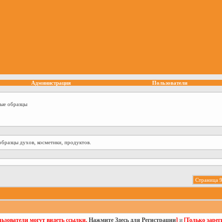
Администрация
Пользователи
ные образцы
образцы духов, косметики, продуктов.
Страница 9
ьзователи могут видеть ссылки.
Нажмите Здесь для Регистрации
]
и
[Только заре