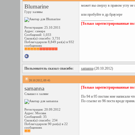
Blumarine
может вы сверху в правом углу 
Гуру халявы
или пробуйте в др.браузере
__________________
[Только зарегистрированные пол
Регистрация: 25.10.2011
Адрес: самара
Сообщений: 1,033
Сказал(а) спасибо: 3,731
Поблагодарили 8,849 раз(а) в 932
сообщениях
Пользователь сказал cпасибо:
samanna
(20.10.2012)
20.10.2012, 09:45
samanna
[Только зарегистрированные пол
Слышал о халяве
По 94 и 95 постам мне написали чт
По ссылке из 96 поста вроде прин
Регистрация: 20.09.2012
Адрес: Москва
Сообщений: 35
Сказал(а) спасибо: 234
Поблагодарили 90 раз(а) в 22
сообщениях