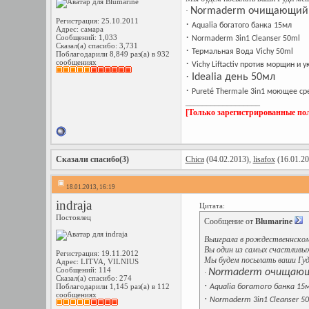
Normaderm очищающий 
·
Регистрация: 25.10.2011
·
Aqualia богатого банка 15мл
Адрес: самара
·
Сообщений: 1,033
Normaderm 3in1 Cleanser 50ml
Сказал(а) спасибо: 3,731
·
Термальная Вода Vichy 50ml
Поблагодарили 8,849 раз(а) в 932
·
сообщениях
Vichy Liftactiv против морщин и
·
Idealia день 50мл
·
Pureté Thermale 3in1 моющее ср
__________________
[Только зарегистрированные пол
Сказали спасибо(3)
Chica
(04.02.2013),
lisafox
(16.01.20
18.01.2013, 16:19
indraja
Цитата:
Постоялец
Сообщение от
Blumarine
Выиграла в рождественнском
Вы один из самых счастливых
Регистрация: 19.11.2012
Мы будем посылать ваши Гуд
Адрес: LITVA, VILNIUS
Сообщений: 114
Normaderm очищающ
·
Сказал(а) спасибо: 274
·
Поблагодарили 1,145 раз(а) в 112
Aqualia богатого банка 15
сообщениях
·
Normaderm 3in1 Cleanser 5