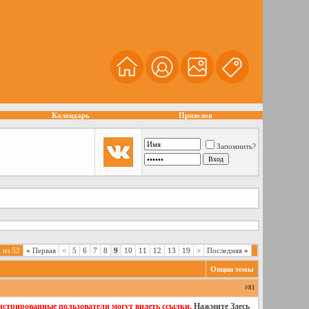
Календарь
Призолов
Запомнить?
 из 52
«
Первая
<
5
6
7
8
9
10
11
12
13
19
>
Последняя
»
Опции темы
#
81
гистрированные пользователи могут видеть ссылки.
Нажмите Здесь