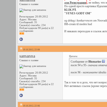
для Регистрации
]
, не пойму, что
Слышал о халяве
По одной просто картинка Идеалии 
KLIK PÅ
"SYNES GODT OM"
Регистрация: 20.09.2012
Адрес: Москва
og deltag i konkurrencen om
Neovadi
Сообщений: 35
BB-cream til moden hud
Сказал(а) спасибо: 234
Поблагодарили 90 раз(а) в 22
сообщениях
И никаких переходов и ссылок акт
19.10.2012, 22:00
samanna
Цитата:
Слышал о халяве
Сообщение от
Blumarine
пост 94 и 95- сначала отвеч
пост 96 - нажимаете idealia d
Регистрация: 20.09.2012
Адрес: Москва
Сообщений: 35
Сказал(а) спасибо: 234
Так в том то и дело, что нет вопросо
Поблагодарили 90 раз(а) в 22
Нет активных ссылок (кроме перехо
сообщениях
19.10.2012, 22:06