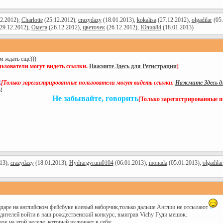
2.2012),
Charlotte
(25.12.2012),
crazydazy
(18.01.2013),
kokalisa
(27.12.2012),
olgadilar
(05.
29.12.2012),
Омега
(26.12.2012),
цветочек
(26.12.2012),
Юлия84
(18.01.2013)
м ждать еще)))
ьзователи могут видеть ссылки.
Нажмите Здесь для Регистрации
]
к
[Только зарегистрированные пользователи могут видеть ссылки.
Нажмите Здесь д
!
Не забывайте, говорить
[Только зарегистрированные п
13),
crazydazy
(18.01.2013),
Hydrargyrum0104
(06.01.2013),
monada
(05.01.2013),
olgadilar
даре на английском фейсбуке клевый наборчик,только дальше Англии не отсылают
дителей войти в наш рождественский конкурс, выиграв Vichy Гуди мешок.
к на этой неделе, который включает в себя: