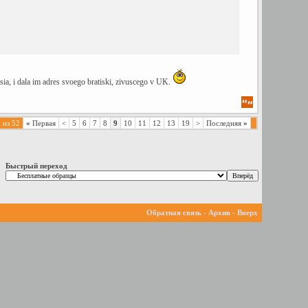
lsia, i dala im adres svoego bratiski, zivuscego v UK.
 из 52
«
Первая
<
5
6
7
8
9
10
11
12
13
19
>
Последняя
»
Быстрый переход
Обратная связь
-
Архив
-
Вверх