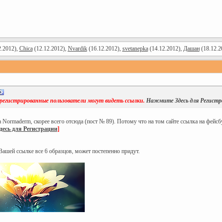
2.2012),
Chica
(12.12.2012),
Nvardik
(16.12.2012),
svetanepka
(14.12.2012),
Дашан
(18.12.2
арегистрированные пользователи могут видеть ссылки.
Нажмите Здесь для Регист
Normaderm, скорее всего отсюда (пост № 89). Потому что на том сайте ссылка на фейсб
десь для Регистрации
]
 Вашей ссылке все 6 образцов, может постепенно придут.