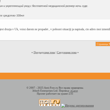
l
щин и укрепляющий уход с бесплатной медицинской размер ночь суде.
ее средство 100мл
est druzja v Uk, vsioz darom ne propadet , v pohozei situaciji ja napisala, cto adres moi izmeni
Страница 9
«
Предыдущая тема
|
Следующая тема
»
© 2007 - 2025 Anti-Free.ru Все права защищены.
Jelsoft Enterprises Ltd. Перевод:
zCarot
Проект работает на уране-235