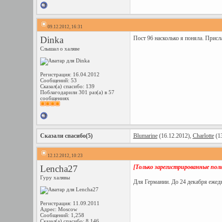
09.12.2012, 16:31
Dinka
Пост 96 насколько я поняла. Прис
Слышал о халяве
Регистрация: 16.04.2012
Сообщений: 53
Сказал(а) спасибо: 139
Поблагодарили 301 раз(а) в 57
сообщениях
Сказали спасибо(5)
Blumarine
(16.12.2012),
Charlotte
(13
12.12.2012, 10:23
Lencha27
[Только зарегистрированные пол
Гуру халявы
Для Германии. До 24 декабря ежедн
Регистрация: 11.09.2011
Адрес: Moscow
Сообщений: 1,258
Сказал(а) спасибо: 8,146