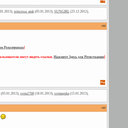
01.2013),
princessa_amk
(05.01.2013),
SUNGIRL
(25.12.2012),
#
88
ля Регистрации
]
ользователи могут видеть ссылки.
Нажмите Здесь для Регистрации
]
(05.01.2013),
sveta1708
(18.01.2013),
svetanepka
(15.01.2013),
#
89