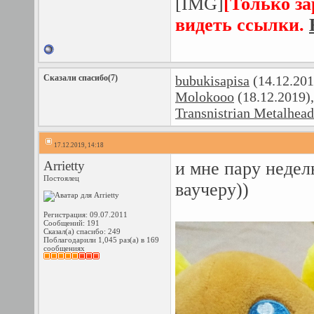
[IMG]
[Только з
видеть ссылки.
Сказали спасибо(7)
bubukisapisa
(14.12.201
Molokooo
(18.12.2019)
Transnistrian Metalhead
17.12.2019, 14:18
Arrietty
и мне пару недел
Постоялец
ваучеру))
Регистрация: 09.07.2011
Сообщений: 191
Сказал(а) спасибо: 249
Поблагодарили 1,045 раз(а) в 169
сообщениях