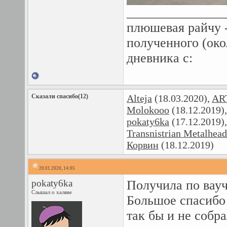
_______________
плюшевая райчу -
полученного (око
дневника с:
Сказали спасибо(12)
Alteja
(18.03.2020),
AR
Molokooo
(18.12.2019)
pokaty6ka
(17.12.2019)
Transnistrian Metalhead
Корвин
(18.12.2019)
20.01.2020, 14:05
pokaty6ka
Получила по вауч
Слышал о халяве
Большое спасибо 
так бы и не собра