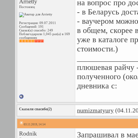
Arrietty
на вопрос про до
Постоялец
- в Беларусь дост
- ваучером можно
Регистрация: 09.07.2011
Сообщений: 191
в общем, скорее 
Сказал(а) спасибо: 249
Поблагодарили 1,045 раз(а) в 169
уже в каталоге п
сообщениях
стоимости.)
_______________
плюшевая райчу -
полученного (око
дневника с:
Сказали спасибо(2)
numizmatyury
(04.11.2
03.11.2019, 14:54
Rodnik
Запрашивал в мае