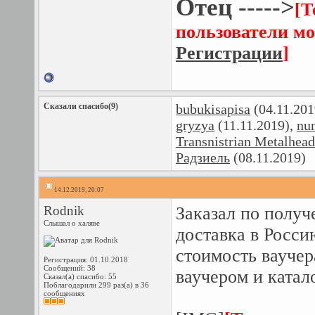
Отец ----->
[Т
пользователи мо
Регистрации
]
Сказали спасибо(9)
bubukisapisa
(04.11.201
gryzya
(11.11.2019),
nu
Transnistrian Metalhead
Радзиель
(08.11.2019)
14.12.2019, 20:07
Rodnik
Заказал по получ
Слышал о халяве
доставка в Росси
стоимость ваучер
Регистрация: 01.10.2018
Сообщений: 38
ваучером и катал
Сказал(а) спасибо: 55
Поблагодарили 299 раз(а) в 36
сообщениях