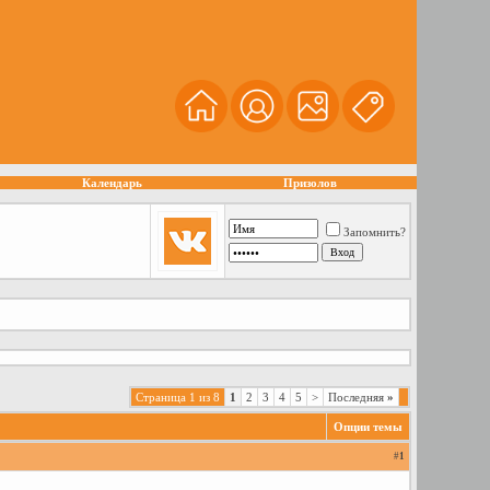
Календарь
Призолов
Запомнить?
Страница 1 из 8
1
2
3
4
5
>
Последняя
»
Опции темы
#
1