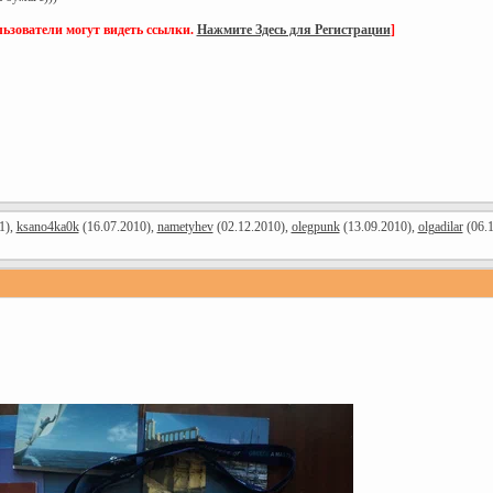
ьзователи могут видеть ссылки.
Нажмите Здесь для Регистрации
]
1),
ksano4ka0k
(16.07.2010),
nametyhev
(02.12.2010),
olegpunk
(13.09.2010),
olgadilar
(06.1