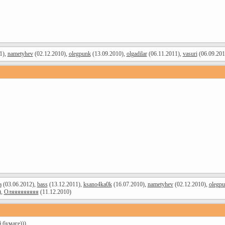
1),
nametyhev
(02.12.2010),
olegpunk
(13.09.2010),
olgadilar
(06.11.2011),
vasuri
(06.09.201
a
(03.06.2012),
bass
(13.12.2011),
ksano4ka0k
(16.07.2010),
nametyhev
(02.12.2010),
olegp
),
Оляяяяяяяяя
(11.12.2010)
 бумаге)))