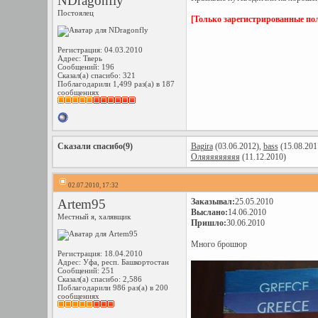
NDragonfly
Постоялец
[Только зарегистрированные пол
Регистрация: 04.03.2010
Адрес: Тверь
Сообщений: 196
Сказал(а) спасибо: 321
Поблагодарили 1,499 раз(а) в 187
сообщениях
Сказали спасибо(9)
Bagira
(03.06.2012),
bass
(15.08.201
Оляяяяяяяяя
(11.12.2010)
02.07.2010, 17:32
Artem95
Заказывал:
25.05.2010
Выслано:
14.06.2010
Местный я, халявщик
Пришло:
30.06.2010
Много брошюр
Регистрация: 18.04.2010
Адрес: Уфа, респ. Башкортостан
Сообщений: 251
Сказал(а) спасибо: 2,586
Поблагодарили 986 раз(а) в 200
сообщениях