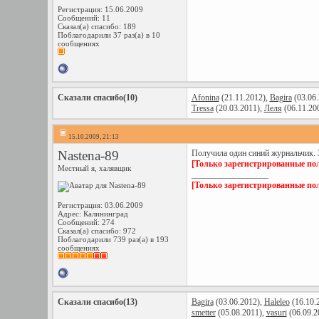
Регистрация: 15.06.2009
Сообщений: 11
Сказал(а) спасибо: 189
Поблагодарили 37 раз(а) в 10
сообщениях
Сказали спасибо(10)
Afonina
(21.11.2012),
Bagira
(03.06.
Tressa
(20.03.2011),
Леля
(06.11.20
15.10.2009, 21:13
Nastena-89
Получила один синий журнальчик. 
[Только зарегистрированные пол
Местный я, халявщик
__________________
[Только зарегистрированные пол
Регистрация: 03.06.2009
Адрес: Калининград
Сообщений: 274
Сказал(а) спасибо: 972
Поблагодарили 739 раз(а) в 193
сообщениях
Сказали спасибо(13)
Bagira
(03.06.2012),
Haleleo
(16.10.
smetter
(05.08.2011),
vasuri
(06.09.2