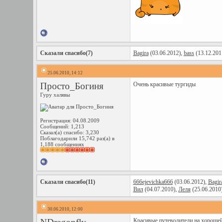
Сказали спасибо(7)
Bagira
(03.06.2012),
bass
(13.12.201
25.06.2010, 14:12
Просто_Богиня
Очень красивые тургиды
Гуру халявы
Регистрация: 04.08.2009
Сообщений: 1,213
Сказал(а) спасибо: 3,230
Поблагодарили 15,742 раз(а) в
1,188 сообщениях
Сказали спасибо(11)
666ejevichka666
(03.06.2012),
Bagir
Вил
(04.07.2010),
Леля
(25.06.2010
30.06.2010, 12:00
Красивые путеводители на хорошей