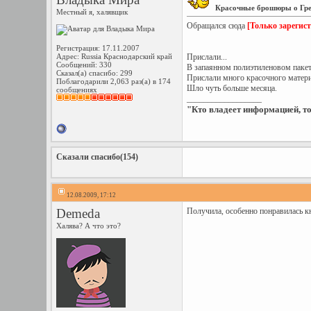
Красочные брошюры о Гре
Местный я, халявщик
Обращался сюда
[Только зарегис
Регистрация: 17.11.2007
Адрес: Russia Краснодарский край
Прислали...
Сообщений: 330
В запаянном полиэтиленовом пакет
Сказал(а) спасибо: 299
Прислали много красочного материа
Поблагодарили 2,063 раз(а) в 174
Шло чуть больше месяца.
сообщениях
__________________
"Кто владеет информацией, т
Сказали спасибо(154)
12.08.2009, 17:12
Demeda
Получила, особенно понравилась к
Халява? А что это?