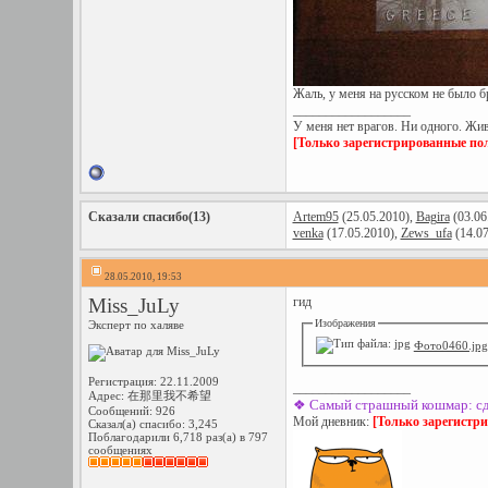
Жаль, у меня на русском не было б
__________________
У меня нет врагов. Ни одного. Жив
[Только зарегистрированные пол
Сказали спасибо(13)
Artem95
(25.05.2010),
Bagira
(03.06
venka
(17.05.2010),
Zews_ufa
(14.07
28.05.2010, 19:53
Miss_JuLy
гид
Изображения
Эксперт по халяве
Фото0460.jpg
Регистрация: 22.11.2009
__________________
Адрес: 在那里我不希望
❖
Самый страшный кошмар: сдела
Сообщений: 926
Мой дневник:
[Только зарегистр
Сказал(а) спасибо: 3,245
Поблагодарили 6,718 раз(а) в 797
сообщениях