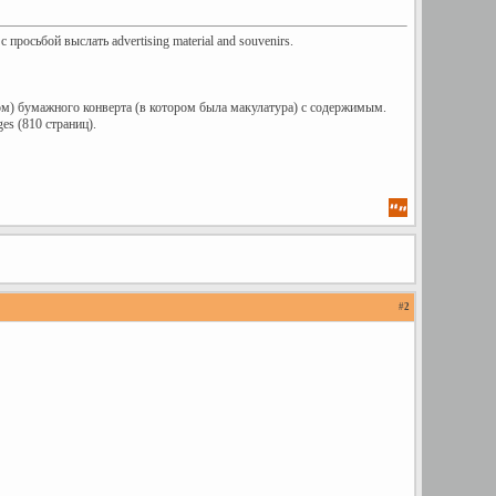
с просьбой выслать advertising material and souvenirs.
м) бумажного конверта (в котором была макулатура) с содержимым.
es (810 страниц).
#
2