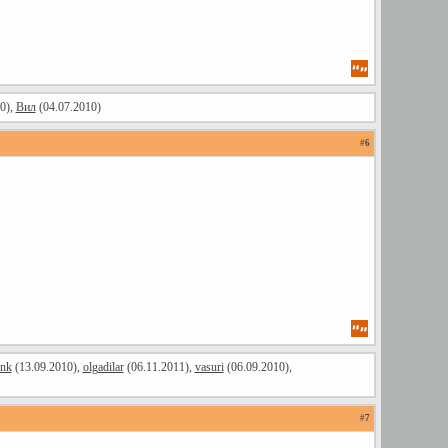
0),
Вил
(04.07.2010)
#
6
unk
(13.09.2010),
olgadilar
(06.11.2011),
vasuri
(06.09.2010),
#
7