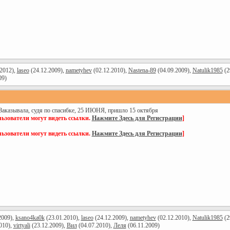
2012),
laseo
(24.12.2009),
nametyhev
(02.12.2010),
Nastena-89
(04.09.2009),
Natulik1985
(2
09)
Заказывала, судя по спасибке, 25 ИЮНЯ, пришло 15 октября
ьзователи могут видеть ссылки.
Нажмите Здесь для Регистрации
]
ьзователи могут видеть ссылки.
Нажмите Здесь для Регистрации
]
2009),
ksano4ka0k
(23.01.2010),
laseo
(24.12.2009),
nametyhev
(02.12.2010),
Natulik1985
(2
010),
virtyali
(23.12.2009),
Вил
(04.07.2010),
Леля
(06.11.2009)