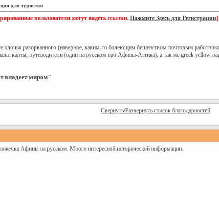
ции для туристов
трированные пользователи могут видеть ссылки.
Нажмите Здесь для Регистрации
]
е клочья разорванного (наверное, каким-то болеющим бешенством почтовым работнико
ла: карты, путеводители (один на русском про Афины-Аттика), а так же greek yellow pag
от владеет миром"
Свернуть/Развернуть список благодарностей
нижечка Афины на русском. Много интересной исторической информации.