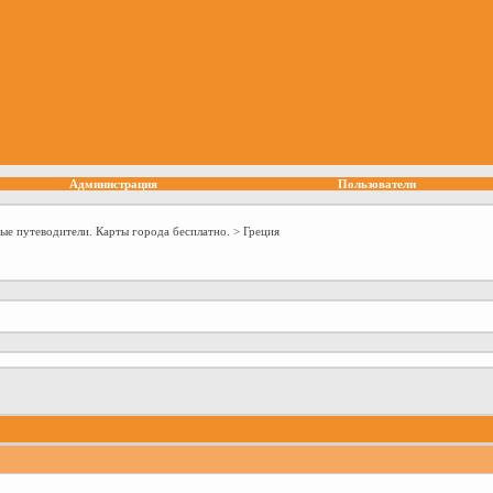
Администрация
Пользователи
ые путеводители. Карты города бесплатно.
>
Греция