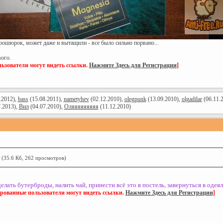
рошюрок, может даже и вытащили - все было сильно порвано...
ого.
ьзователи могут видеть ссылки.
Нажмите Здесь для Регистрации
]
.2012),
bass
(15.08.2011),
nametyhev
(02.12.2010),
olegpunk
(13.09.2010),
olgadilar
(06.11.
.2013),
Вил
(04.07.2010),
Оляяяяяяяяя
(11.12.2010)
(35.6 Кб, 262 просмотров)
ть бутерброды, налить чай, принести всё это в постель, завернуться в одеяло
ированные пользователи могут видеть ссылки.
Нажмите Здесь для Регистрации
]