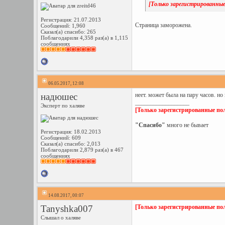
[Только зарегистрированные
Регистрация: 21.07.2013
Страница заморожена.
Сообщений: 1,960
Сказал(а) спасибо: 265
Поблагодарили 4,358 раз(а) в 1,115
сообщениях
06.05.2017, 12:08
надюшес
неет. может была на пару часов. но
__________________
Эксперт по халяве
[Только зарегистрированные пол
"Спасибо"
много не бывает
Регистрация: 18.02.2013
Сообщений: 609
Сказал(а) спасибо: 2,013
Поблагодарили 2,879 раз(а) в 467
сообщениях
14.08.2017, 00:07
Tanyshka007
[Только зарегистрированные пол
Слышал о халяве