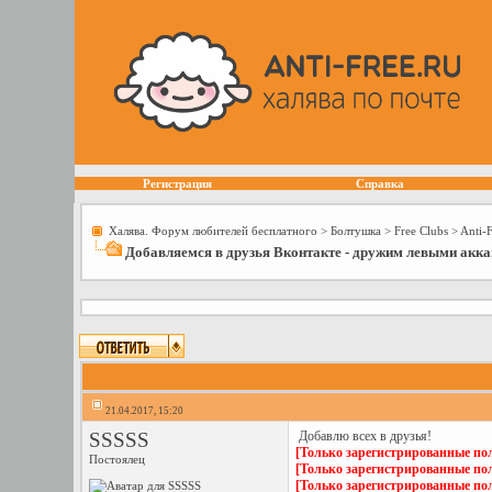
Регистрация
Справка
Халява. Форум любителей бесплатного
>
Болтушка
>
Free Сlubs
>
Anti-
Добавляемся в друзья Вконтакте - дружим левыми акка
21.04.2017, 15:20
SSSSS
Добавлю всех в друзья!
[Только зарегистрированные пол
Постоялец
[Только зарегистрированные пол
[Только зарегистрированные пол