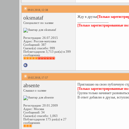
09.01.2018, 12:38
oksmataf
Жду в друзья
[Только зарегистри
__________________
Специалист по халяве
[Только зарегистрированные пол
Регистрация: 26.07.2015
Адрес: Россия-матушка
Сообщений: 387
Сказал(а) спасибо: 999
Поблагодарили 3,713 раз(а) в 399
сообщениях
19.02.2018, 17:57
absente
Приглашаю на свою публичную ст
[Только зарегистрированные пол
Слышал о халяве
Группа только начинает развиватьс
В ответ добавлю в друзья, вступл
Регистрация: 20.01.2009
Адрес: Москва
Сообщений: 34
Сказал(а) спасибо: 1,063
Поблагодарили 175 раз(а) в 27
сообщениях