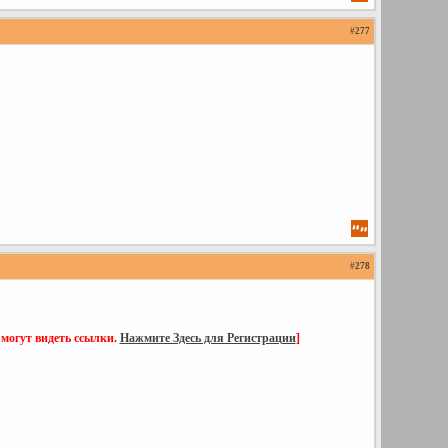
#
277
#
278
 могут видеть ссылки.
Нажмите Здесь для Регистрации
]