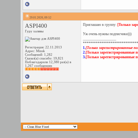
29.01.2020, 09:52
ASPI400
Приглашаю в группу:
[Только зар
Гуру халявы
Уж очень нужны подписчики)))
__________________
*****************************
Регистрация: 22.11.2013
1.
[Только зарегистрированные по
Адрес: Minsk
2.
[Только зарегистрированные п
Сообщений: 1,282
3.
[Только зарегистрированные п
Сказал(а) спасибо: 19,821
Поблагодарили 12,380 раз(а) в
1,267 сообщениях