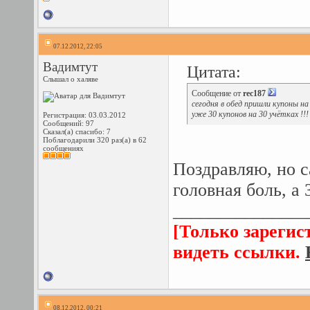
07.12.2012, 22:05
Вадимтут
Цитата:
Слышал о халяве
Сообщение от
rec187
сегодня в обед пришли купоны на в
уже 30 купонов на 30 учётках !!!
Регистрация: 03.03.2012
Сообщений: 97
Сказал(а) спасибо: 7
Поблагодарили 320 раз(а) в 62
сообщениях
Поздравляю
, но 
головная боль, а
_______________
[Только зарегис
видеть ссылки.
08.12.2012, 00:21