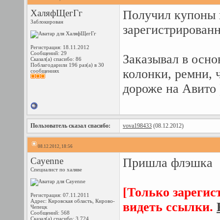
ХаляфЩегГг
Получил купоны н
Заблокирован
зарегистрированн
Регистрация: 18.11.2012
Сообщений: 29
Заказывал в осн
Сказал(а) спасибо: 86
Поблагодарили 196 раз(а) в 30
колонки, ремни, 
сообщениях
дороже на Авито 
Пользователь сказал cпасибо:
vova198433
(08.12.2012)
08.12.2012, 18:56
Cayenne
Пришла флэшка
Специалист по халяве
[Только зарегис
Регистрация: 07.11.2011
Адрес: Кировская область, Кирово-
видеть ссылки.
Чепецк
Сообщений: 568
Сказал(а) спасибо: 3,724