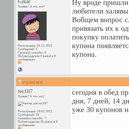
Gikar
Ну вроде пришли 
Халява? А что это?
любители халявы 
Вобщем вопрос сл
привязать их к о
покупку оплатить
купона появляетс
Регистрация: 05.12.2012
Сообщений: 5
купона.
Сказал(а) спасибо: 0
Поблагодарили 0 раз(а) в 0
сообщениях
07.12.2012, 18:33
rec187
сегодня в обед п
Халява? А что это?
дня, 7 дней, 14 д
уже 30 купонов на
Регистрация: 10.02.2012
Сообщений: 18
Сказал(а) спасибо: 7
Поблагодарили 36 раз(а) в 9
сообщениях