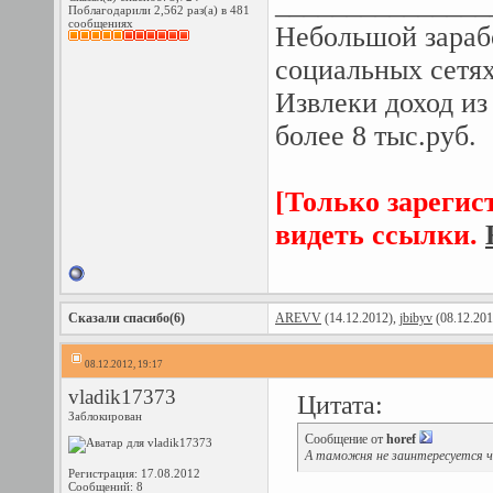
_______________
Поблагодарили 2,562 раз(а) в 481
сообщениях
Небольшой зарабо
социальных сетях
Извлеки доход из
более 8 тыс.руб.
[Только зарегис
видеть ссылки.
Сказали спасибо(6)
AREVV
(14.12.2012),
jbibyv
(08.12.201
08.12.2012, 19:17
vladik17373
Цитата:
Заблокирован
Сообщение от
horef
А таможня не заинтересуется ч
Регистрация: 17.08.2012
Сообщений: 8