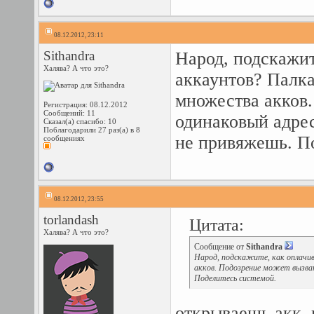
08.12.2012, 23:11
Sithandra
Народ, подскажит
Халява? А что это?
аккаунтов? Палка
множества акков.
Регистрация: 08.12.2012
Сообщений: 11
одинаковый адрес
Сказал(а) спасибо: 10
Поблагодарили 27 раз(а) в 8
не привяжешь. П
сообщениях
08.12.2012, 23:55
torlandash
Цитата:
Халява? А что это?
Сообщение от
Sithandra
Народ, подскажите, как оплачи
акков. Подозрение может вызват
Поделитесь системой.
открываешь акк, 