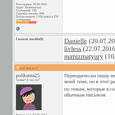
Регистрация: 26.06.2016
Адрес: Калининград
Сообщений: 156
Сказал(а) спасибо: 660
Поблагодарили 1,054 раз(а) в 154
сообщениях
Сказали спасибо(6)
Danielle
(20.07.20
livless
(22.07.201
numizmatyury
(10
23.07.2016, 14:17
poliksena25
Периодически пишу им
Халява? А что это?
моей теме, но в этот р
по темам, которые я с
обычным письмом
Регистрация: 01.06.2013