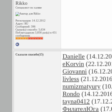
Rikko
Специалист по халяве
Регистрация: 14.12.2012
Адрес: RU
Сообщений: 396
Сказал(а) спасибо: 5,634
Поблагодарили 3,856 раз(а) в 451
сообщениях
Сказали спасибо(15)
Danielle
(14.12.20
eKorvin
(22.12.20
Giovanni
(16.12.2
livless
(21.12.201
numizmatyury
(10
Rondo
(14.12.201
tayna0412
(17.12.
ФилателЮга
(17.