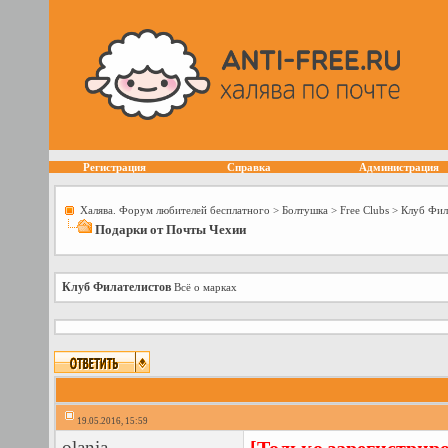
Регистрация
Справка
Администрация
Халява. Форум любителей бесплатного
>
Болтушка
>
Free Сlubs
>
Клуб Фил
Подарки от Почты Чехии
Клуб Филателистов
Всё о марках
19.05.2016, 15:59
olania