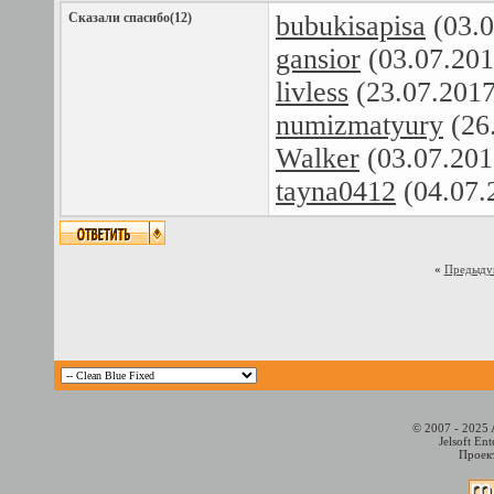
Сказали спасибо(12)
bubukisapisa
(03.0
gansior
(03.07.201
livless
(23.07.201
numizmatyury
(26
Walker
(03.07.201
tayna0412
(04.07.
«
Предыду
© 2007 - 2025 
Jelsoft En
Проект